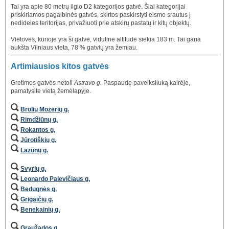
Tai yra apie 80 metrų ilgio D2 kategorijos gatvė. Šiai kategorijai
priskiriamos pagalbinės gatvės, skirtos paskirstyti eismo srautus į
nedideles teritorijas, privažiuoti prie atskirų pastatų ir kitų objektų.
Vietovės, kurioje yra ši gatvė, vidutinė altitudė siekia 183 m. Tai gana
aukšta Vilniaus vieta, 78 % gatvių yra žemiau.
Artimiausios kitos gatvės
Gretimos gatvės netoli
Astravo g.
Paspaudę paveiksliuką kairėje,
pamatysite vietą žemėlapyje.
Brolių Mozerių g.
Rimdžiūnų g.
Rokantos g.
Jūrotiškių g.
Lazūnų g.
Svyrių g.
Leonardo Palevičiaus g.
Bedugnės g.
Grigaičių g.
Benekainių g.
Graužados g.