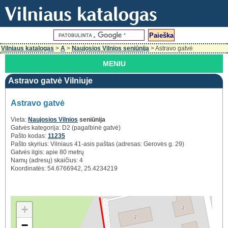
Vilniaus katalogas
>
A
>
Naujosios Vilnios seniūnija
> Astravo gatvė
MENIU
Astravo gatvė Vilniuje
Astravo gatvė
Vieta:
Naujosios Vilnios
seniūnija
Gatvės kategorija: D2 (pagalbinė gatvė)
Pašto kodas:
11235
Pašto skyrius: Vilniaus 41-asis paštas (adresas: Gerovės g. 29)
Gatvės ilgis: apie 80 metrų
Namų (adresų) skaičius: 4
Koordinatės: 54.6766942, 25.4234219
+
−