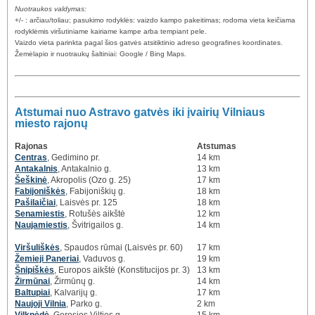
Nuotraukos valdymas:
+/- : arčiau/toliau; pasukimo rodyklės: vaizdo kampo pakeitimas; rodoma vieta keičiama
rodyklėmis viršutiniame kairiame kampe arba tempiant pele.
Vaizdo vieta parinkta pagal šios gatvės atsitiktinio adreso geografines koordinates.
Žemėlapio ir nuotraukų šaltiniai: Google / Bing Maps.
Atstumai nuo Astravo gatvės iki įvairių Vilniaus
miesto rajonų
Rajonas
Atstumas
Centras
, Gedimino pr.
14 km
Antakalnis
, Antakalnio g.
13 km
Šeškinė
, Akropolis (Ozo g. 25)
17 km
Fabijoniškės
, Fabijoniškių g.
18 km
Pašilaičiai
, Laisvės pr. 125
18 km
Senamiestis
, Rotušės aikštė
12 km
Naujamiestis
, Švitrigailos g.
14 km
Viršuliškės
, Spaudos rūmai (Laisvės pr. 60)
17 km
Žemieji Paneriai
, Vaduvos g.
19 km
Šnipiškės
, Europos aikštė (Konstitucijos pr. 3)
13 km
Žirmūnai
, Žirmūnų g.
14 km
Baltupiai
, Kalvarijų g.
17 km
Naujoji Vilnia
, Parko g.
2 km