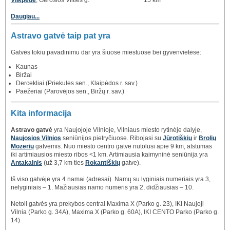
Vilkpėdė
, Gerosios Vilties g.
15 km
Daugiau...
Astravo gatvė taip pat yra
Gatvės tokiu pavadinimu dar yra šiuose miestuose bei gyvenvietėse:
Kaunas
Biržai
Dercekliai (Priekulės sen., Klaipėdos r. sav.)
Paežeriai (Parovėjos sen., Biržų r. sav.)
Kita informacija
Astravo gatvė
yra Naujojoje Vilnioje, Vilniaus miesto rytinėje dalyje,
Naujosios Vilnios
seniūnijos pietryčiuose. Ribojasi su
Jūrotiškių
ir
Brolių
Mozerių
gatvėmis. Nuo miesto centro gatvė nutolusi apie 9 km, atstumas
iki artimiausios miesto ribos <1 km. Artimiausia kaimyninė seniūnija yra
Antakalnis
(už 3,7 km ties
Rokantiškių
gatve).
Iš viso gatvėje yra 4 namai (adresai). Namų su lyginiais numeriais yra 3,
nelyginiais – 1. Mažiausias namo numeris yra 2, didžiausias – 10.
Netoli gatvės yra prekybos centrai Maxima X (Parko g. 23), IKI Naujoji
Vilnia (Parko g. 34A), Maxima X (Parko g. 60A), IKI CENTO Parko (Parko g.
14).