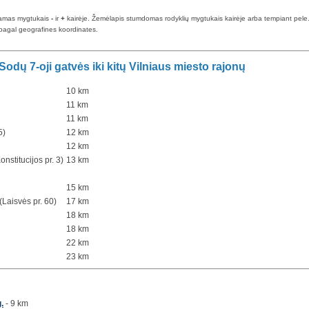
iamas mygtukais
-
ir
+
kairėje. Žemėlapis stumdomas rodyklių mygtukais kairėje arba tempiant pele. Ma
pagal geografines koordinates.
odų 7-oji gatvės iki kitų Vilniaus miesto rajonų
10 km
11 km
11 km
5)
12 km
12 km
onstitucijos pr. 3)
13 km
15 km
Laisvės pr. 60)
17 km
18 km
18 km
22 km
23 km
.
- 9 km