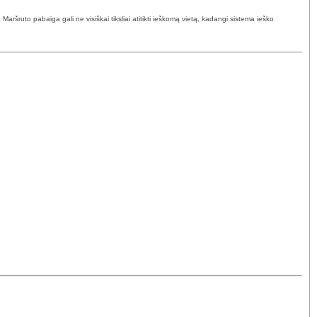
ršruto pabaiga gali ne visiškai tiksliai atitikti ieškomą vietą, kadangi sistema ieško