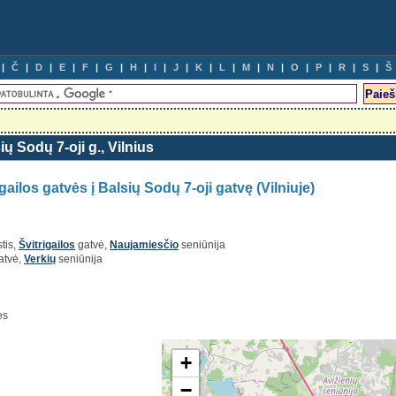
Č
D
E
F
G
H
I
J
K
L
M
N
O
P
R
S
Š
sių Sodų 7-oji g., Vilnius
igailos gatvės į Balsių Sodų 7-oji gatvę (Vilniuje)
tis,
Švitrigailos
gatvė,
Naujamiesčio
seniūnija
atvė,
Verkių
seniūnija
ės
+
−