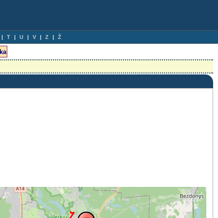
T
U
V
Z
Ž