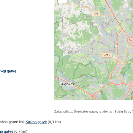
-oji gatvę
Žalias taškas: Švitrigailos gatvė, raudonas - Balsių Sodų 7
gailos gatvė
link
Kauno gatvė
(0,3 km)
o gatvė
(0,7 km)