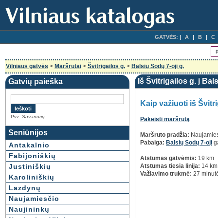
GATVĖS:
A
B
C
Vilniaus gatvės
>
Maršrutai
>
Švitrigailos g.
>
Balsių Sodų 7-oji g.
Iš Švitrigailos g. į Bal
Gatvių paieška
Kaip važiuoti iš Švitr
Pvz.
Savanorių
Pakeisti maršrutą
Seniūnijos
Maršruto pradžia:
Naujamies
Pabaiga:
Balsių Sodų 7-oji
g
Antakalnio
Fabijoniškių
Atstumas gatvėmis:
19 km
Justiniškių
Atstumas tiesia linija:
14 km
Važiavimo trukmė:
27 minut
Karoliniškių
Lazdynų
Naujamiesčio
Naujininkų