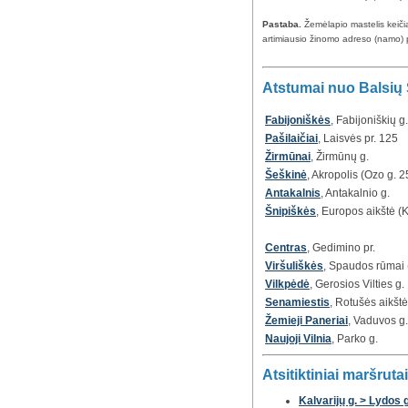
Pastaba.
Žemėlapio mastelis keič
artimiausio žinomo adreso (namo) 
Atstumai nuo Balsių S
Fabijoniškės
, Fabijoniškių g.
Pašilaičiai
, Laisvės pr. 125
Žirmūnai
, Žirmūnų g.
Šeškinė
, Akropolis (Ozo g. 2
Antakalnis
, Antakalnio g.
Šnipiškės
, Europos aikštė (K
Centras
, Gedimino pr.
Viršuliškės
, Spaudos rūmai (
Vilkpėdė
, Gerosios Vilties g.
Senamiestis
, Rotušės aikštė
Žemieji Paneriai
, Vaduvos g.
Naujoji Vilnia
, Parko g.
Atsitiktiniai maršrutai
Kalvarijų g. > Lydos g