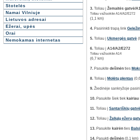
Stotelės
3.
Toliau į
Žemaitės gatvė/A
Namai Vilniuje
Toliau važiuokite A14/A2/E272
(1,1 km)
Lietuvos adresai
Ežerai, upės
4.
Pasirinkti trapą link
Geležin
Orai
5.
Toliau į
Ukmergės gatvė
(
Nemokamas internetas
6.
Toliau į
A14/A2/E272
Toliau važiuokite A14
(6,7 km)
7.
Pasukite
dešinėn
ties
Moks
8.
Toliau į
Molėtų plentas
(0,
9.
Žiedinėje sankryžoje pasir
10.
Pasukite šiek tiek
kairiau
11.
Toliau į
Santariškių gatv
12.
Toliau į
Žaliųjų ežerų gat
13.
Pasukite
kairėn
ties
Balsi
14.
Pasukti
dešinėn
(0,1 km)