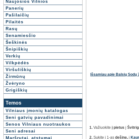
Naujosios Vilnios
Panerių
Pašilaičių
Pilaitės
Rasų
Senamiesčio
Šeškinės
Šnipiškių
Verkių
Vilkpėdės
Viršuliškių
Išsamiau apie Balsių Sodų 7
Žirmūnų
Žvėryno
Grigiškių
Temos
Vilniaus įmonių katalogas
Seni gatvių pavadinimai
Senos Vilniaus nuotraukos
1.
Važiuokite
į pietus
į
Švitri
Seni adresai
Maršrutai, atstumai
2.
Sukite į 1-as
dešinę,
į
Kaun