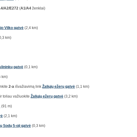
14/A2/E272
(
A1/A4
ženklai)
io Vilko gatvė
(2,4 km)
0,3 km)
lininkų gatvė
(0,1 km)
6 km)
inkite
2-a
išvažiavimą link
Žaliųjų ežerų gatvė
(1,1 km)
ir toliau važiuokite
Žaliųjų ežerų gatvė
(3,2 km)
ė
(91 m)
vė
(2,1 km)
ų Sodų 5-oji gatvė
(0,3 km)