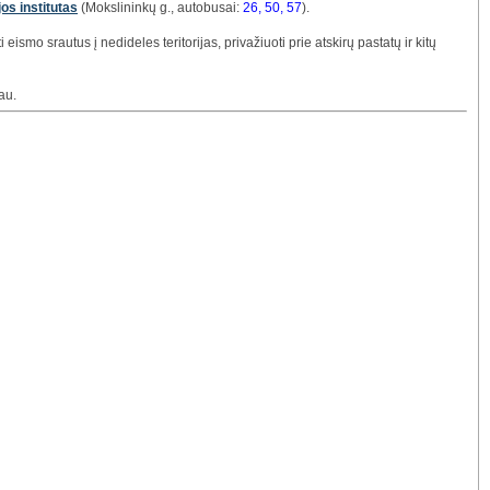
os institutas
(Mokslininkų g., autobusai:
26, 50, 57
).
eismo srautus į nedideles teritorijas, privažiuoti prie atskirų pastatų ir kitų
au.