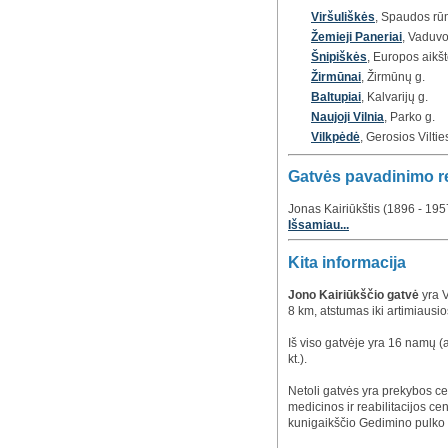
Viršuliškės
, Spaudos rūm
Žemieji Paneriai
, Vaduvo
Šnipiškės
, Europos aikšt
Žirmūnai
, Žirmūnų g.
Baltupiai
, Kalvarijų g.
Naujoji Vilnia
, Parko g.
Vilkpėdė
, Gerosios Viltie
Gatvės pavadinimo r
Jonas Kairiūkštis (1896 - 195
Išsamiau...
Kita informacija
Jono Kairiūkščio gatvė
yra V
8 km, atstumas iki artimiausi
Iš viso gatvėje yra 16 namų (
kt.).
Netoli gatvės yra prekybos cen
medicinos ir reabilitacijos cen
kunigaikščio Gedimino pulko 