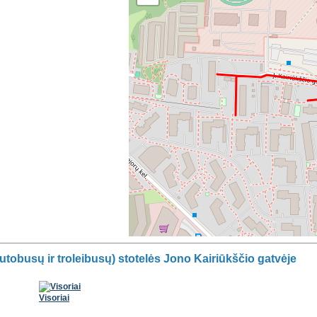
utobusų ir troleibusų) stotelės Jono Kairiūkščio gatvėje
Visoriai