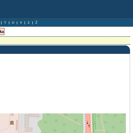
T
U
V
Z
Ž