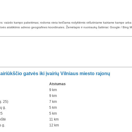
klės: vaizdo kampo pakeitimas; rodoma vieta keičiama rodyklėmis viršutiniame kairiame kampe arba
tvės atsitiktinio adreso geografines koordinates. Žemėlapio ir nuotraukų šaltiniai: Google / Bing 
riūkščio gatvės iki įvairių Vilniaus miesto rajonų
Atstumas
9 km
9 km
g. 25)
7 km
ų g.
5 km
25
5 km
kštė
11 km
s g.
12 km