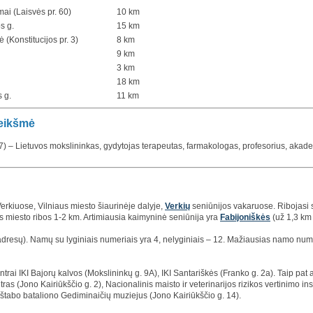
ai (Laisvės pr. 60)
10 km
s g.
15 km
ė (Konstitucijos pr. 3)
8 km
9 km
3 km
18 km
s g.
11 km
eikšmė
7) – Lietuvos mokslininkas, gydytojas terapeutas, farmakologas, profesorius, akad
erkiuose, Vilniaus miesto šiaurinėje dalyje,
Verkių
seniūnijos vakaruose. Ribojasi
os miesto ribos 1-2 km. Artimiausia kaimyninė seniūnija yra
Fabijoniškės
(už 1,3 km
adresų). Namų su lyginiais numeriais yra 4, nelyginiais – 12. Mažiausias namo numer
trai IKI Bajorų kalvos (Mokslininkų g. 9A), IKI Santariškės (Franko g. 2a). Taip pat a
tras (Jono Kairiūkščio g. 2), Nacionalinis maisto ir veterinarijos rizikos vertinimo in
štabo bataliono Gediminaičių muziejus (Jono Kairiūkščio g. 14).