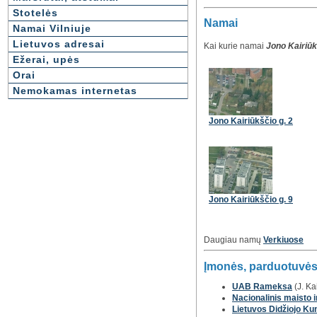
Stotelės
Namai
Namai Vilniuje
Lietuvos adresai
Kai kurie namai
Jono Kairiūk
Ežerai, upės
Orai
Nemokamas internetas
Jono Kairiūkščio g. 2
Jono Kairiūkščio g. 9
Daugiau namų
Verkiuose
Įmonės, parduotuvės,
UAB Rameksa
(J. Ka
Nacionalinis maisto ir
Lietuvos Didžiojo Ku