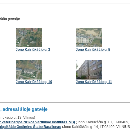
ščio gatvėje
:
Jono Kairiūkščio g. 3
Jono Kairiūkščio g. 5
Jono Kairiūkščio g. 10
Jono Kairiūkščio g. 11
 adresai šioje gatvėje
iriūkščio g. 13, Vilnius)
 veterinarijos rizikos vertinimo institutas, VBĮ
(Jono Kairiūkščio g. 10, LT-08409, 
nigaikščio Gedimino Štabo Batalionas
(Jono Kairiūkščio g. 14, LT-08409, VILNIUS