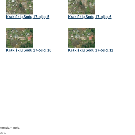
Krakiškių Sodų 17-oji g. 5
Krakiškių Sodų 17-oji g. 6
Krakiškių Sodų 17-oji g. 10
Krakiškių Sodų 17-oji g. 11
 tempiant pele.
Maps.