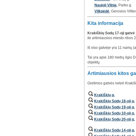
Naujoji Vilnia
, Parko g.
Vilkpėdė
, Gerosios Viltie
Kita informacija
Krakiškių Sodų 17-oji gatvė
iki artimiausios miesto ribos
Iš viso gatvėje yra 11 namų (
Tai yra apie 180 metrų ilgio D3
objektų.
Artimiausios kitos g
Gretimos gatvės netoli
Krakiš
Krakiškių g.
Krakiškių Sodų 18-oji g.
Krakiškių Sodų 19-oji g.
Krakiškių Sodų 10-oji g.
Krakiškių Sodų 20-oji g.
Krakiškių Sodų 14-oji g.