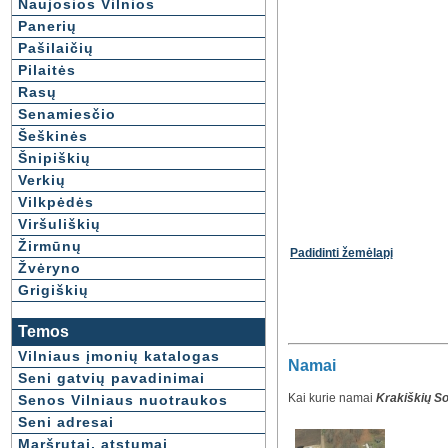
Naujosios Vilnios
Panerių
Pašilaičių
Pilaitės
Rasų
Senamiesčio
Šeškinės
Šnipiškių
Verkių
Vilkpėdės
Viršuliškių
Žirmūnų
Padidinti žemėlapį
Žvėryno
Grigiškių
Temos
Vilniaus įmonių katalogas
Namai
Seni gatvių pavadinimai
Kai kurie namai
Krakiškių So
Senos Vilniaus nuotraukos
Seni adresai
Maršrutai, atstumai