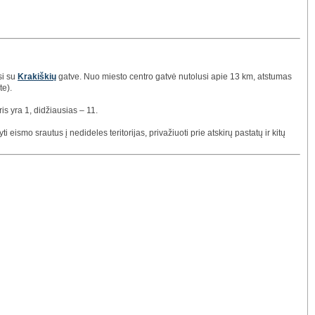
si su
Krakiškių
gatve. Nuo miesto centro gatvė nutolusi apie 13 km, atstumas
te).
s yra 1, didžiausias – 11.
 eismo srautus į nedideles teritorijas, privažiuoti prie atskirų pastatų ir kitų