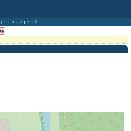
T
U
V
Z
Ž