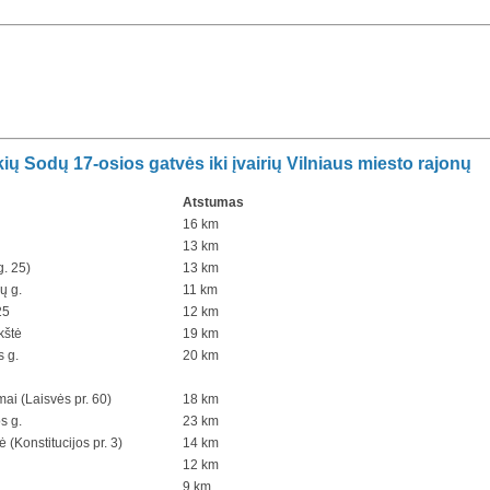
ų Sodų 17-osios gatvės iki įvairių Vilniaus miesto rajonų
Atstumas
16 km
13 km
g. 25)
13 km
ų g.
11 km
25
12 km
kštė
19 km
s g.
20 km
ai (Laisvės pr. 60)
18 km
s g.
23 km
ė (Konstitucijos pr. 3)
14 km
12 km
9 km