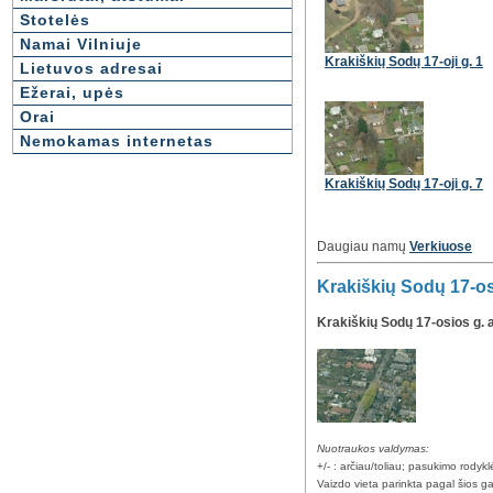
Stotelės
Namai Vilniuje
Krakiškių Sodų 17-oji g. 1
Lietuvos adresai
Ežerai, upės
Orai
Nemokamas internetas
Krakiškių Sodų 17-oji g. 7
Daugiau namų
Verkiuose
Krakiškių Sodų 17-os
Krakiškių Sodų 17-osios g. 
Nuotraukos valdymas:
+/- : arčiau/toliau; pasukimo rody
Vaizdo vieta parinkta pagal šios ga