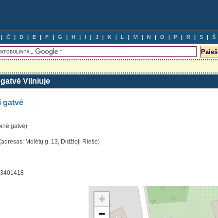
Č
D
E
F
G
H
I
J
K
L
M
N
O
P
R
S
Š
gatvė Vilniuje
i gatvė
binė gatvė)
(adresas: Molėtų g. 13, Didžioji Riešė)
5.3401418
+
−