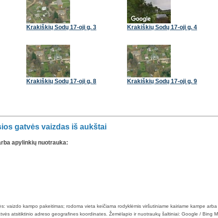
Krakiškių Sodų 17-oji g. 3
Krakiškių Sodų 17-oji g. 4
Krakiškių Sodų 17-oji g. 8
Krakiškių Sodų 17-oji g. 9
ios gatvės vaizdas iš aukštai
arba apylinkių nuotrauka:
klės: vaizdo kampo pakeitimas; rodoma vieta keičiama rodyklėmis viršutiniame kairiame kampe arba
tvės atsitiktinio adreso geografines koordinates. Žemėlapio ir nuotraukų šaltiniai: Google / Bing 