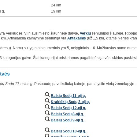
24 km
s g.
19 km
yra Verkiuose, Vilniaus miesto šiaurinėje dalyje,
Verkių
seniūnijos šiaurėje. Riboja
 2 km. Artimiausia kaimyninė seniūnija yra
Antakalnis
(už 1,5 km, kitame Neries kran
adresų). Namų su lyginiais numeriais yra 5, nelyginiais – 6. Mažiausias namo numeri
 kategorijos gatvė. Šiai kategorijai priskiriamos pagalbinės gatvės, skirtos paskirstyti
atvės
kių Sodų 17-osios g.
Paspaudę paveiksliuką kairėje, pamatysite vietą žemėlapyje.
Balsių Sodų 11-oji g.
Krakiškių Sodų 2-oji g.
Balsių Sodų 12-oji g.
Balsių Sodų 8-oji g.
Balsių Sodų 9-oji g.
Balsių Sodų 10-oji g.