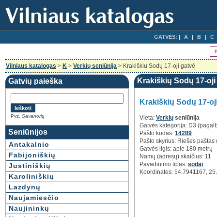
GATVĖS:
A
B
C
Vilniaus katalogas
>
K
>
Verkių seniūnija
> Krakiškių Sodų 17-oji gatvė
Krakiškių Sodų 17-oji 
Gatvių paieška
Krakiškių Sodų 17-oj
Pvz.
Savanorių
Vieta:
Verkių
seniūnija
Gatvės kategorija: D3 (pagal
Seniūnijos
Pašto kodas:
14289
Pašto skyrius: Riešės paštas 
Antakalnio
Gatvės ilgis: apie 180 metrų
Fabijoniškių
Namų (adresų) skaičius: 11
Pavadinimo tipas:
sodai
Justiniškių
Koordinatės: 54.7941167, 2
Karoliniškių
Lazdynų
Naujamiesčio
Naujininkų