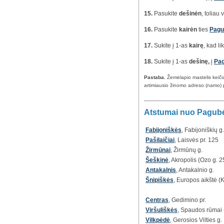
15.
Pasukite
dešinėn
, toliau
16.
Pasukite
kairėn
ties
Pagu
17.
Sukite į 1-as
kairę
, kad l
18.
Sukite į 1-as
dešinę,
į
Pag
Pastaba.
Žemėlapio mastelis keič
artimiausio žinomo adreso (namo) 
Atstumai nuo Pagubės
Fabijoniškės
, Fabijoniškių g.
Pašilaičiai
, Laisvės pr. 125
Žirmūnai
, Žirmūnų g.
Šeškinė
, Akropolis (Ozo g. 2
Antakalnis
, Antakalnio g.
Šnipiškės
, Europos aikštė (K
Centras
, Gedimino pr.
Viršuliškės
, Spaudos rūmai (
Vilkpėdė
, Gerosios Vilties g.