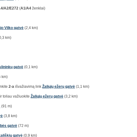
14/A2/E272
(
A1/A4
ženklai)
io Vilko gatvė
(2,4 km)
0,3 km)
lininkų gatvė
(0,1 km)
6 km)
inkite
2-a
išvažiavimą link
Žaliųjų ežerų gatvė
(1,1 km)
ir toliau važiuokite
Žaliųjų ežerų gatvė
(3,2 km)
ė
(91 m)
vė
(3,8 km)
bės gatvė
(72 m)
ališkių gatvė
(0,9 km)