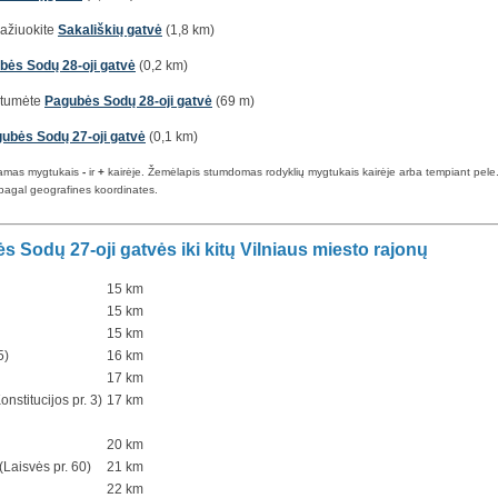
 važiuokite
Sakališkių gatvė
(1,8 km)
bės Sodų 28-oji gatvė
(0,2 km)
iktumėte
Pagubės Sodų 28-oji gatvė
(69 m)
ubės Sodų 27-oji gatvė
(0,1 km)
iamas mygtukais
-
ir
+
kairėje. Žemėlapis stumdomas rodyklių mygtukais kairėje arba tempiant pele. Ma
pagal geografines koordinates.
 Sodų 27-oji gatvės iki kitų Vilniaus miesto rajonų
15 km
15 km
15 km
5)
16 km
17 km
onstitucijos pr. 3)
17 km
20 km
Laisvės pr. 60)
21 km
22 km