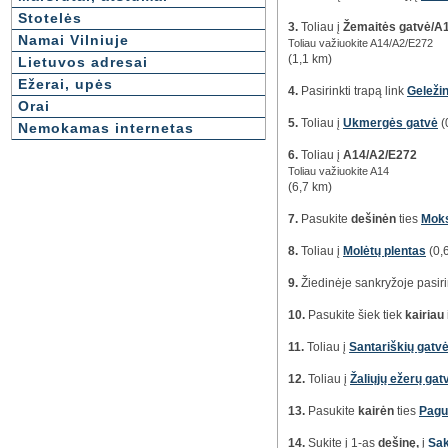
Stotelės
3.
Toliau į
Žemaitės gatvė/A
Namai Vilniuje
Toliau važiuokite A14/A2/E272
(1,1 km)
Lietuvos adresai
Ežerai, upės
4.
Pasirinkti trapą link
Geležin
Orai
5.
Toliau į
Ukmergės gatvė
(
Nemokamas internetas
6.
Toliau į
A14/A2/E272
Toliau važiuokite A14
(6,7 km)
7.
Pasukite
dešinėn
ties
Moks
8.
Toliau į
Molėtų plentas
(0,
9.
Žiedinėje sankryžoje pasir
10.
Pasukite šiek tiek
kairiau
11.
Toliau į
Santariškių gatv
12.
Toliau į
Žaliųjų ežerų gat
13.
Pasukite
kairėn
ties
Pagu
14.
Sukite į 1-as
dešinę,
į
Sak