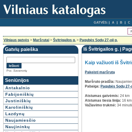
GATVĖS:
A
B
C
Vilniaus gatvės
>
Maršrutai
>
Švitrigailos g.
>
Pagubės Sodų 27-oji g.
Iš Švitrigailos g. į Pa
Gatvių paieška
Kaip važiuoti iš Švitr
Pvz.
Savanorių
Pakeisti maršrutą
Seniūnijos
Maršruto pradžia:
Naujamies
Pabaiga:
Pagubės Sodų 27-o
Antakalnio
Fabijoniškių
Atstumas gatvėmis:
24 km
Justiniškių
Atstumas tiesia linija:
16 km
Važiavimo trukmė:
34 minut
Karoliniškių
Lazdynų
Naujamiesčio
Naujininkų