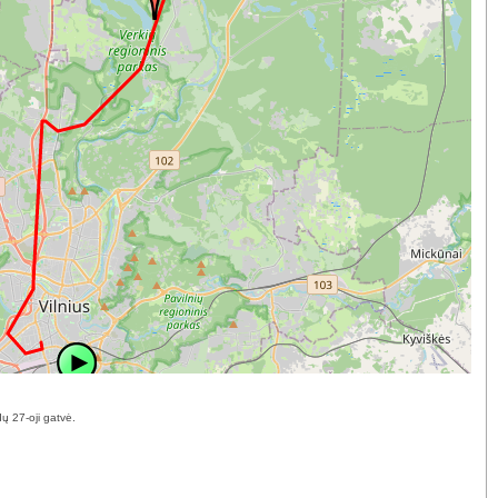
ų 27-oji gatvė.