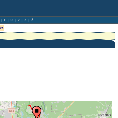
T
U
V
Z
Ž