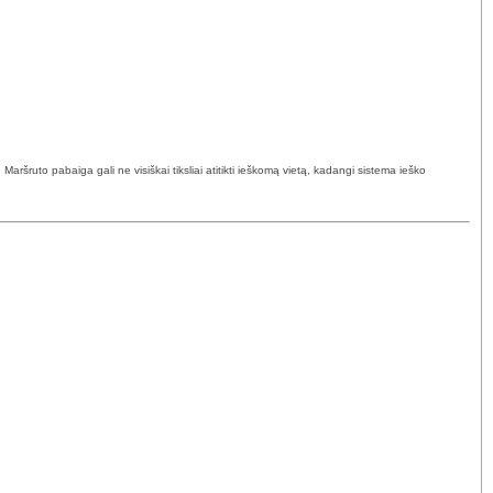
ršruto pabaiga gali ne visiškai tiksliai atitikti ieškomą vietą, kadangi sistema ieško