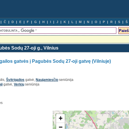
Č
D
E
F
G
H
I
J
K
L
M
N
O
P
R
S
Š
gubės Sodų 27-oji g., Vilnius
igailos gatvės į Pagubės Sodų 27-oji gatvę (Vilniuje)
tis,
Švitrigailos
gatvė,
Naujamiesčio
seniūnija
ji
gatvė,
Verkių
seniūnija
ės
+
−