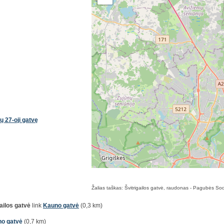
 27-oji gatvę
Žalias taškas: Švitrigailos gatvė, raudonas - Pagubės Sod
gailos gatvė
link
Kauno gatvė
(0,3 km)
o gatvė
(0,7 km)