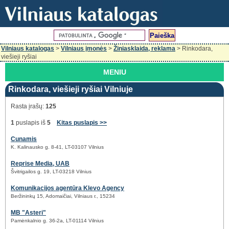
Vilniaus katalogas
>
Vilniaus įmonės
>
Žiniasklaida, reklama
> Rinkodara,
viešieji ryšiai
MENIU
Rinkodara, viešieji ryšiai Vilniuje
Rasta įrašų:
125
1
puslapis iš
5
Kitas puslapis >>
Cunamis
K. Kalinausko g. 8-41, LT-03107 Vilnius
Reprise Media, UAB
Švitrigailos g. 19, LT-03218 Vilnius
Komunikacijos agentūra Klevo Agency
Beržininkų 15, Adomaičiai, Vilniaus r., 15234
MB "Asteri"
Pamėnkalnio g. 36-2a, LT-01114 Vilnius