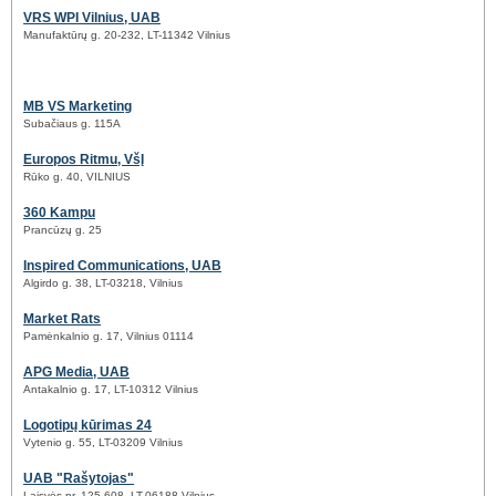
VRS WPI Vilnius, UAB
Manufaktūrų g. 20-232, LT-11342 Vilnius
MB VS Marketing
Subačiaus g. 115A
Europos Ritmu, VšĮ
Rūko g. 40, VILNIUS
360 Kampu
Prancūzų g. 25
Inspired Communications, UAB
Algirdo g. 38, LT-03218, Vilnius
Market Rats
Pamėnkalnio g. 17, Vilnius 01114
APG Media, UAB
Antakalnio g. 17, LT-10312 Vilnius
Logotipų kūrimas 24
Vytenio g. 55, LT-03209 Vilnius
UAB "Rašytojas"
Laisvės pr. 125-608, LT-06188 Vilnius