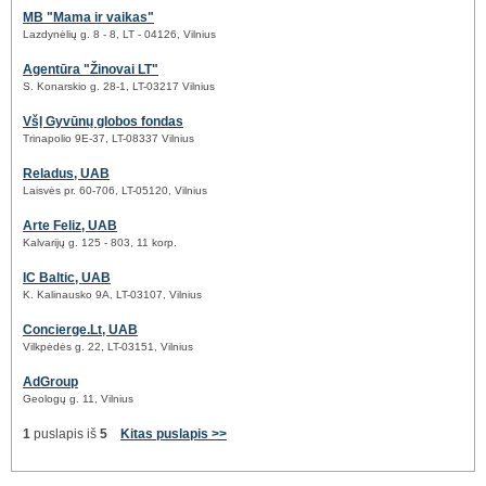
MB "Mama ir vaikas"
Lazdynėlių g. 8 - 8, LT - 04126, Vilnius
Agentūra "Žinovai LT"
S. Konarskio g. 28-1, LT-03217 Vilnius
VšĮ Gyvūnų globos fondas
Trinapolio 9E-37, LT-08337 Vilnius
Reladus, UAB
Laisvės pr. 60-706, LT-05120, Vilnius
Arte Feliz, UAB
Kalvarijų g. 125 - 803, 11 korp.
IC Baltic, UAB
K. Kalinausko 9A, LT-03107, Vilnius
Concierge.Lt, UAB
Vilkpėdės g. 22, LT-03151, Vilnius
AdGroup
Geologų g. 11, Vilnius
1
puslapis iš
5
Kitas puslapis >>