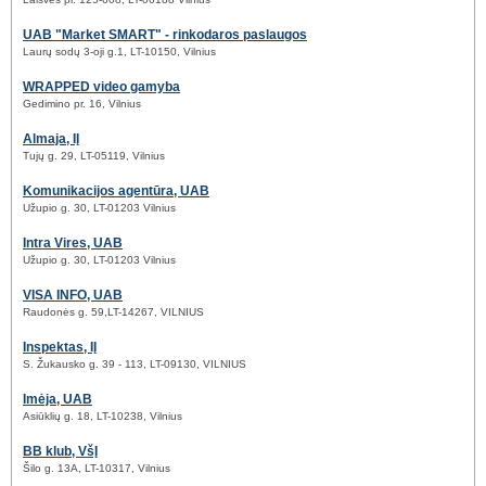
UAB "Market SMART" - rinkodaros paslaugos
Laurų sodų 3-oji g.1, LT-10150, Vilnius
WRAPPED video gamyba
Gedimino pr. 16, Vilnius
Almaja, IĮ
Tujų g. 29, LT-05119, Vilnius
Komunikacijos agentūra, UAB
Užupio g. 30, LT-01203 Vilnius
Intra Vires, UAB
Užupio g. 30, LT-01203 Vilnius
VISA INFO, UAB
Raudonės g. 59,LT-14267, VILNIUS
Inspektas, IĮ
S. Žukausko g. 39 - 113, LT-09130, VILNIUS
Imėja, UAB
Asiūklių g. 18, LT-10238, Vilnius
BB klub, VšĮ
Šilo g. 13A, LT-10317, Vilnius