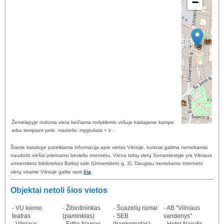
−
Žemėlapyje rodoma vieta keičiama rodyklėmis viršuje kairiajame kampe
arba tempiant pele, mastelis: mygtukais + ir -
Šiame kataloge pateikiama informacija apie vietas Vilniuje, kuriose galima nemokamai
naudotis viešai prieinamu bevieliu internetu. Viena tokių vietų Senamiestyje yra Vilniaus
universiteto bibliotekos Baltoji salė (Universiteto g. 3). Daugiau nemokamo interneto
.
vietų visame Vilniuje galite rasti
čia
Objektai netoli šios vietos
- VU kiemo
- Žibintininkas
- Šuazelių rūmai
- AB "Vilniaus
teatras
(paminklas)
- SEB
vandenys"
- Vilniaus
- Ertlio Namas
(bankomatas)
- Hotel Narutis