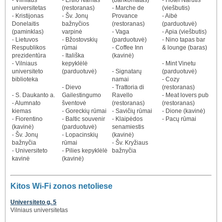
universitetas
(restoranas)
- Marche de
(viešbutis)
- Kristijonas
- Šv. Jonų
Provance
- Aibė
Donelaitis
bažnyčios
(restoranas)
(parduotuvė)
(paminklas)
varpinė
- Vaga
- Apia (viešbutis)
- Lietuvos
- Bžostovskių
(parduotuvė)
- Nino tapas bar
Respublikos
rūmai
- Coffee Inn
& lounge (baras)
prezidentūra
- Itališka
(kavinė)
- Vilniaus
kepyklėlė
- Mint Vinetu
universiteto
(parduotuvė)
- Signatarų
(parduotuvė)
biblioteka
namai
- Cozy
- Dievo
- Trattoria di
(restoranas)
- S. Daukanto a.
Gailestingumo
Ravello
- Meat lovers pub
- Alumnato
šventovė
(restoranas)
(restoranas)
kiemas
- Goreckių rūmai
- Savičių rūmai
- Dione (kavinė)
- Fiorentino
- Baltic souvenir
- Klaipėdos
- Pacų rūmai
(kavinė)
(parduotuvė)
senamiestis
- Šv. Jonų
- Lopacinskių
(kavinė)
bažnyčia
rūmai
- Šv. Kryžiaus
- Universiteto
- Pilies kepyklėlė
bažnyčia
kavinė
(kavinė)
Kitos Wi-Fi zonos netoliese
Universiteto g. 5
Vilniaus universitetas