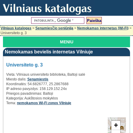
Vilniaus katalogas
>
Senamiesčio seniūnija
>
Nemokamas internetas (Wi-Fi)
>
Universiteto g. 3
MENIU
Nemokamas bevielis internetas Vilniuje
Universiteto g. 3
Vieta: Vilniaus universiteto biblioteka, Baltoji salė
Miesto dalis:
Senamiestis
Koordinatės: 54.6826777, 25.2867688
IP adreso pavyzdys: 158.129.152.24x
Prieigos pavadinimas:
Baltoji
Kategorija: Aukštosios mokyklos
Tema:
nemokamos Wi-Fi zonos Vilniuje
+