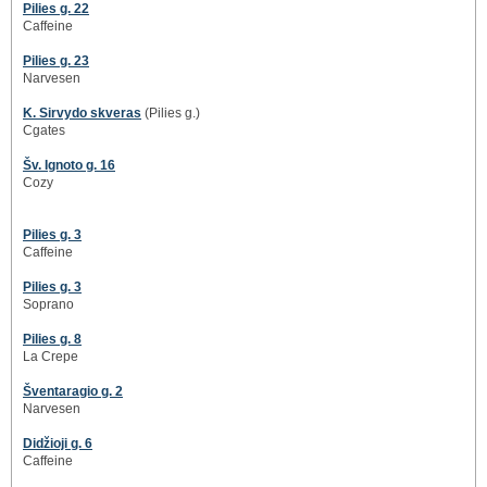
Pilies g. 22
Caffeine
Pilies g. 23
Narvesen
K. Sirvydo skveras
(Pilies g.)
Cgates
Šv. Ignoto g. 16
Cozy
Pilies g. 3
Caffeine
Pilies g. 3
Soprano
Pilies g. 8
La Crepe
Šventaragio g. 2
Narvesen
Didžioji g. 6
Caffeine