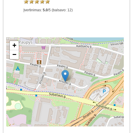
Įvertinimas:
5.0
/
5
(balsavo:
12
)
+
−