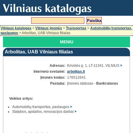
Vilniaus katalogas
>
Vilniaus įmonės
>
Transportas
>
Automobilių transportas,
paslaugos
> Arbolitas, UAB Vilniaus filialas
MENIU
Arbolitas, UAB Vilniaus filialas
Adresas:
Krivūlės g. 1, LT-11341, VILNIUS
Interneto svetainė:
arbolitas.lt
Įmonės kodas:
176512641
Pastaba:
Įmonės statusas -
Bankrutavęs
Veiklos sritys:
Automobilių transportas, paslaugos
Statybos, apdailos, renovacijos darbai