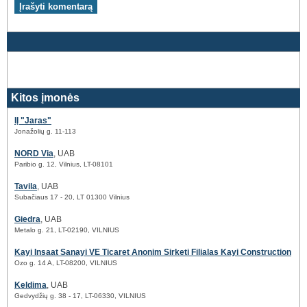
Kitos įmonės
IĮ "Jaras"
Jonažolių g. 11-113
NORD Via
, UAB
Paribio g. 12, Vilnius, LT-08101
Tavila
, UAB
Subačiaus 17 - 20, LT 01300 Vilnius
Giedra
, UAB
Metalo g. 21, LT-02190, VILNIUS
Kayi Insaat Sanayi VE Ticaret Anonim Sirketi Filialas Kayi Construction
Ozo g. 14 A, LT-08200, VILNIUS
Keldima
, UAB
Gedvydžių g. 38 - 17, LT-06330, VILNIUS