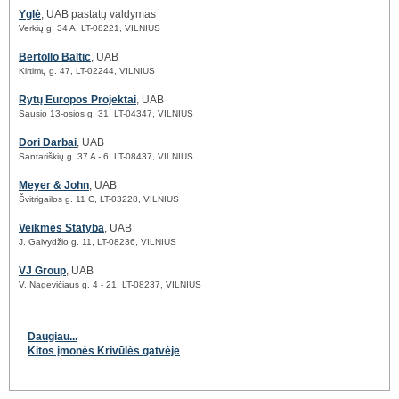
Yglė
, UAB pastatų valdymas
Verkių g. 34 A, LT-08221, VILNIUS
Bertollo Baltic
, UAB
Kirtimų g. 47, LT-02244, VILNIUS
Rytų Europos Projektai
, UAB
Sausio 13-osios g. 31, LT-04347, VILNIUS
Dori Darbai
, UAB
Santariškių g. 37 A - 6, LT-08437, VILNIUS
Meyer & John
, UAB
Švitrigailos g. 11 C, LT-03228, VILNIUS
Veikmės Statyba
, UAB
J. Galvydžio g. 11, LT-08236, VILNIUS
VJ Group
, UAB
V. Nagevičiaus g. 4 - 21, LT-08237, VILNIUS
Daugiau...
Kitos įmonės Krivūlės gatvėje