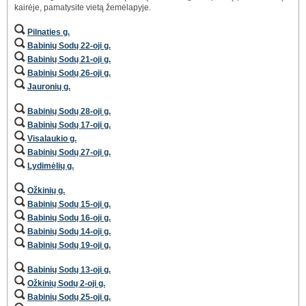
kairėje, pamatysite vietą žemėlapyje.
Pilnaties g.
Babinių Sodų 22-oji g.
Babinių Sodų 21-oji g.
Babinių Sodų 26-oji g.
Jauronių g.
Babinių Sodų 28-oji g.
Babinių Sodų 17-oji g.
Visalaukio g.
Babinių Sodų 27-oji g.
Lydimėlių g.
Ožkinių g.
Babinių Sodų 15-oji g.
Babinių Sodų 16-oji g.
Babinių Sodų 14-oji g.
Babinių Sodų 19-oji g.
Babinių Sodų 13-oji g.
Ožkinių Sodų 2-oji g.
Babinių Sodų 25-oji g.