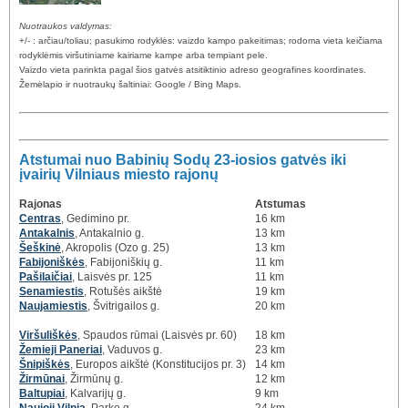
Nuotraukos valdymas:
+/- : arčiau/toliau; pasukimo rodyklės: vaizdo kampo pakeitimas; rodoma vieta keičiama
rodyklėmis viršutiniame kairiame kampe arba tempiant pele.
Vaizdo vieta parinkta pagal šios gatvės atsitiktinio adreso geografines koordinates.
Žemėlapio ir nuotraukų šaltiniai: Google / Bing Maps.
Atstumai nuo Babinių Sodų 23-iosios gatvės iki
įvairių Vilniaus miesto rajonų
Rajonas
Atstumas
Centras
, Gedimino pr.
16 km
Antakalnis
, Antakalnio g.
13 km
Šeškinė
, Akropolis (Ozo g. 25)
13 km
Fabijoniškės
, Fabijoniškių g.
11 km
Pašilaičiai
, Laisvės pr. 125
11 km
Senamiestis
, Rotušės aikštė
19 km
Naujamiestis
, Švitrigailos g.
20 km
Viršuliškės
, Spaudos rūmai (Laisvės pr. 60)
18 km
Žemieji Paneriai
, Vaduvos g.
23 km
Šnipiškės
, Europos aikštė (Konstitucijos pr. 3)
14 km
Žirmūnai
, Žirmūnų g.
12 km
Baltupiai
, Kalvarijų g.
9 km