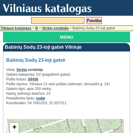
Vilniaus katalogas
>
B
>
Verkių seniūnija
> Babinių Sodų 23-ioji gatvė
MENIU
Babinių Sodų 23-ioji gatvė Vilniuje
Babinių Sodų 23-ioji gatvė
Vieta:
Verkių
seniūnija
Gatvės kategorija: D2 (pagalbinė gatvė)
Pašto kodas:
08456
Pašto skyrius: Vilniaus 21-asis paštas (adresas: Jeruzalės g. 14)
Gatvės ilgis: apie 250 metrų
Namų (adresų) skaičius: 23
Pavadinimo tipas:
sodai
Koordinatės: 54.7691053, 25.357521
+