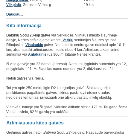
Naujoji Vilnia
, Parko g.
24 km
Vilkpėdė
, Gerosios Vilties g.
19 km
Daugiau...
Kita informacija
Babinių Sodų 23-ioji gatvė
yra Verkiuose, Vilniaus miesto šiaurinėje
dalyje, Neries dešiniajame krante,
Verkių
seniūnijos šiaurės rytuose.
Ribojasi su
Visalaukio
gatve. Nuo miesto centro gatvė nutolusi apie 10-11
km, atstumas iki artimiausios miesto ribos 4 km. Artimiausia kaimyninė
seniūnija yra
Antakalnis
(už 300 m, kitame Neries krante).
Iš viso gatvėje yra 23 namai (adresai). Namų su lyginiais numeriais yra 12,
nelyginiais – 11. Mažiausias namo numeris yra 2, didžiausias – 24.
Netoli gatvės yra Neris.
Tai yra apie 250 metrų ilgio D2 kategorijos gatvė. Šiai kategorijai
priskiriamos pagalbinės gatvės, skirtos paskirstyti eismo srautus į
nedideles teritorijas, privažiuoti prie atskirų pastatų ir kitų objektų.
Vietovės, kurioje yra ši gatvė, vidutinė altitudė siekia 121 m. Tai gana žema
Vilniaus vieta, 82 % gatvių yra aukščiau.
Artimiausios kitos gatvės
Gretimos gatvės netoli
Babinių Sodų 23-iosios g.
Paspaudę paveiksliuką