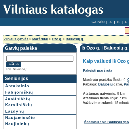
GATVĖS:
A
B
C
Vilniaus gatvės
>
Maršrutai
>
Ozo g.
>
Baluosių g.
Iš Ozo g. į Baluosių g.
Gatvių paieška
Kaip važiuoti iš Ozo g
Pvz.
Savanorių
Pakeisti maršrutą
Seniūnijos
Maršruto pradžia:
Šeškinė,
Pabaiga:
Baluosių
gatvė,
Paš
Antakalnio
Fabijoniškių
Atstumas gatvėmis:
9 km
Justiniškių
Atstumas tiesia linija:
7 km
Važiavimo trukmė:
15 minuč
Karoliniškių
Lazdynų
Naujamiesčio
Išsamiau apie Baluosių gat
Naujininkų