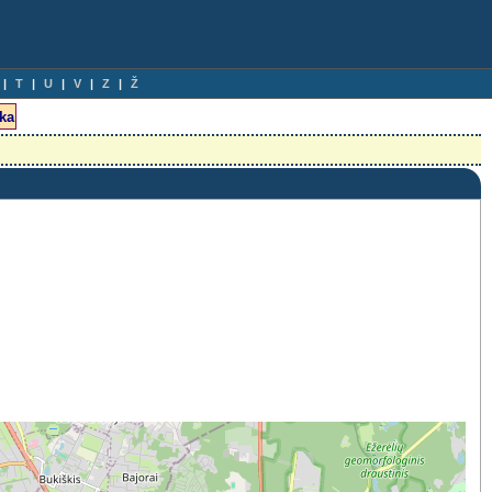
T
U
V
Z
Ž