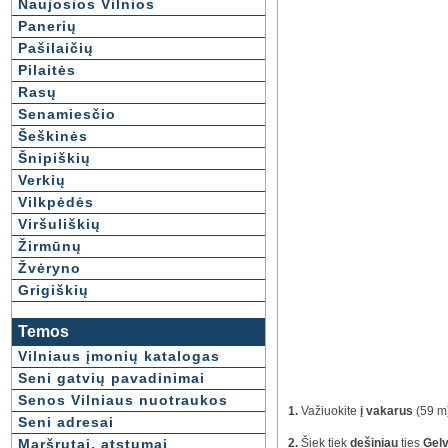
Naujosios Vilnios
Panerių
Pašilaičių
Pilaitės
Rasų
Senamiesčio
Šeškinės
Šnipiškių
Verkių
Vilkpėdės
Viršuliškių
Žirmūnų
Žvėryno
Grigiškių
Temos
Vilniaus įmonių katalogas
Seni gatvių pavadinimai
Senos Vilniaus nuotraukos
1.
Važiuokite
į vakarus
(59 m
Seni adresai
Maršrutai, atstumai
2.
Šiek tiek
dešiniau
ties
Gelv