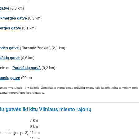
gatvė
(0,3 km)
kmergės gatvė
(0,3 km)
ergės gatvė
(5,1 km)
ndės gatvė
(
Tarandė
ženklai) (2,1 km)
niškių gatvė
(0,8 km)
mėte ant
Putiniškių gatvė
(0,2 km)
uosių gatvė
(90 m)
iamas mygtukais
-
ir
+
kairėje. Žemėlapis stumdomas rodyklių mygtukais kairėje arba tempiant pele. Ma
pagal geografines koordinates.
 gatvės iki kitų Vilniaus miesto rajonų
7 km
9 km
onstitucijos pr. 3)
11 km
11 km