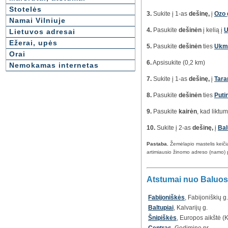
Stotelės
3.
Sukite į 1-as
dešinę,
į
Ozo 
Namai Vilniuje
4.
Pasukite
dešinėn
į kelią į
U
Lietuvos adresai
Ežerai, upės
5.
Pasukite
dešinėn
ties
Ukm
Orai
6.
Apsisukite
(0,2 km)
Nemokamas internetas
7.
Sukite į 1-as
dešinę,
į
Tara
8.
Pasukite
dešinėn
ties
Puti
9.
Pasukite
kairėn
, kad liktu
10.
Sukite į 2-as
dešinę,
į
Bal
Pastaba.
Žemėlapio mastelis keič
artimiausio žinomo adreso (namo) 
Atstumai nuo Baluosių
Fabijoniškės
, Fabijoniškių g.
Baltupiai
, Kalvarijų g.
Šnipiškės
, Europos aikštė (K
Centras
, Gedimino pr.