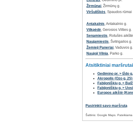
Žirmūnai
, Žirmūnų g.
Viršuliškės
, Spaudos rūmai (
Antakalnis
, Antakalnio g.
Vilkpėdė
, Gerosios Vilties g.
Senamiestis
, Rotušės aikštė
Naujamiestis
, Švitrigailos g.
Žemieji Paneriai
, Vaduvos g.
Naujoji Vilnia
, Parko g.
Atsitiktiniai maršrutai
Gedimino pr. > Iždo g.
Akropolis (Ozo g. 25)
Fabijoniškių g. > Balž
Fabijoniškių g. > Uosi
Europos aikštė (Konsti
Pasirinkti savo maršrutą
Šaltinis: Google Maps. Pateikiama i