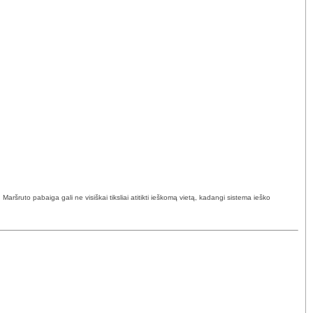
ršruto pabaiga gali ne visiškai tiksliai atitikti ieškomą vietą, kadangi sistema ieško