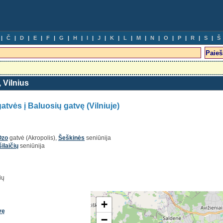
Č
D
E
F
G
H
I
J
K
L
M
N
O
P
R
S
Š
, Vilnius
atvės į Baluosių gatvę (Vilniuje)
Ozo
gatvė (Akropolis),
Šeškinės
seniūnija
ilaičių
seniūnija
ių
+
vę
−