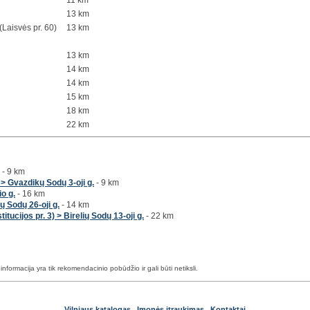
13 km
Laisvės pr. 60)
13 km
13 km
14 km
14 km
15 km
18 km
22 km
- 9 km
 > Gvazdikų Sodų 3-oji g.
- 9 km
io g.
- 16 km
ų Sodų 26-oji g.
- 14 km
tucijos pr. 3) > Birelių Sodų 13-oji g.
- 22 km
nformacija yra tik rekomendacinio pobūdžio ir gali būti netiksli.
Vilniaus katalogas
Įmonės įtraukimas
Kontaktai