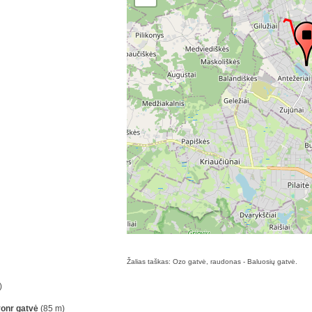
Žalias taškas: Ozo gatvė, raudonas - Baluosių gatvė.
)
onr gatvė
(85 m)