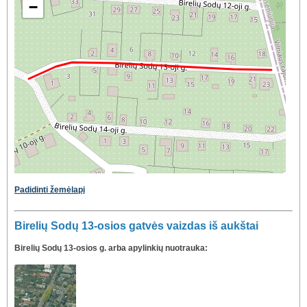
−
Padidinti žemėlapį
Birelių Sodų 13-osios gatvės vaizdas iš aukštai
Birelių Sodų 13-osios g. arba apylinkių nuotrauka: