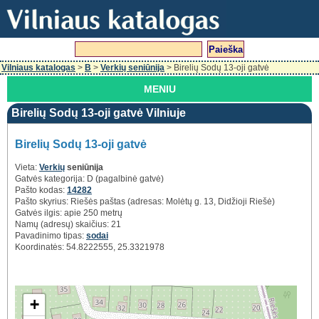
Vilniaus katalogas
>
B
>
Verkių seniūnija
> Birelių Sodų 13-oji gatvė
MENIU
Birelių Sodų 13-oji gatvė Vilniuje
Birelių Sodų 13-oji gatvė
Vieta:
Verkių
seniūnija
Gatvės kategorija: D (pagalbinė gatvė)
Pašto kodas:
14282
Pašto skyrius: Riešės paštas (adresas: Molėtų g. 13, Didžioji Riešė)
Gatvės ilgis: apie 250 metrų
Namų (adresų) skaičius: 21
Pavadinimo tipas:
sodai
Koordinatės: 54.8222555, 25.3321978
+