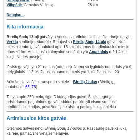
Naujoji Vilnia
, Parko g.
33 km
Vilkpėdė
, Gerosios Vilties g.
25 km
Daugiau...
Kita informacija
Birelių Sodų 13-oji gatvė
yra Verkiuose, Vilniaus miesto šiaurinėje dalyje,
Verkių
seniūnijos šiaurėje. Ribojasi su
Birelių Sodų 14-ąja
gatve. Nuo
miesto centro gatvė nutolusi apie 15 km, atstumas iki artimiausios miesto
ribos <1 km. Artimiausia kaimyninė seniūnija yra
Antakalnis
(už 1,4 km,
kitoje Neries pusėje).
Iš viso gatvėje yra 21 namas (adresas). Namų su lyginiais numeriais yra 9,
nelyginiais – 12. Mažiausias namo numeris yra 1, didžiausias – 23.
Artimiausia viešojo transporto stotelė –
Birelių žiedas
(Birelių g.,
autobusai:
65, 76
).
Tai yra apie 250 metrų ilgio D kategorijos gatvė. Šiai kategorijai
priskiriamos pagalbinės gatvės, skirtos paskirstyti eismo srautus į
nedideles teritorijas, privažiuoti prie atskirų pastatų ir kitų objektų.
Artimiausios kitos gatvės
Gretimos gatvės netoli
Birelių Sodų 13-osios g.
Paspaudę paveiksliuką
kairėje, pamatysite vietą žemėlapyje.