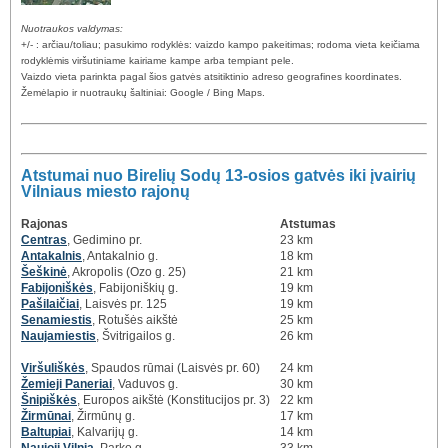
Nuotraukos valdymas:
+/- : arčiau/toliau; pasukimo rodyklės: vaizdo kampo pakeitimas; rodoma vieta keičiama
rodyklėmis viršutiniame kairiame kampe arba tempiant pele.
Vaizdo vieta parinkta pagal šios gatvės atsitiktinio adreso geografines koordinates.
Žemėlapio ir nuotraukų šaltiniai: Google / Bing Maps.
Atstumai nuo Birelių Sodų 13-osios gatvės iki įvairių
Vilniaus miesto rajonų
Rajonas
Atstumas
Centras
, Gedimino pr.
23 km
Antakalnis
, Antakalnio g.
18 km
Šeškinė
, Akropolis (Ozo g. 25)
21 km
Fabijoniškės
, Fabijoniškių g.
19 km
Pašilaičiai
, Laisvės pr. 125
19 km
Senamiestis
, Rotušės aikštė
25 km
Naujamiestis
, Švitrigailos g.
26 km
Viršuliškės
, Spaudos rūmai (Laisvės pr. 60)
24 km
Žemieji Paneriai
, Vaduvos g.
30 km
Šnipiškės
, Europos aikštė (Konstitucijos pr. 3)
22 km
Žirmūnai
, Žirmūnų g.
17 km
Baltupiai
, Kalvarijų g.
14 km