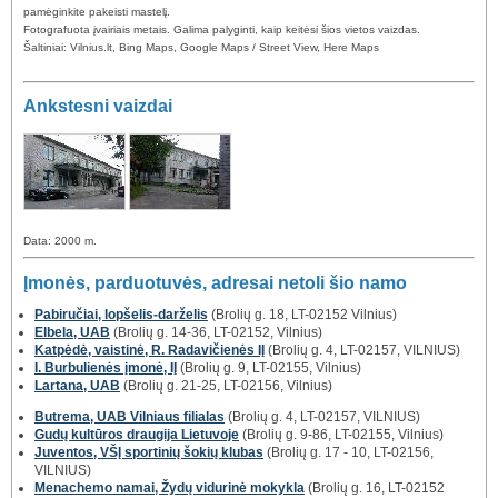
pamėginkite pakeisti mastelį.
Fotografuota įvairiais metais. Galima palyginti, kaip keitėsi šios vietos vaizdas.
Šaltiniai: Vilnius.lt, Bing Maps, Google Maps / Street View, Here Maps
Ankstesni vaizdai
Data: 2000 m.
Įmonės, parduotuvės, adresai netoli šio namo
Pabiručiai, lopšelis-darželis
(Brolių g. 18, LT-02152 Vilnius)
Elbela, UAB
(Brolių g. 14-36, LT-02152, Vilnius)
Katpėdė, vaistinė, R. Radavičienės IĮ
(Brolių g. 4, LT-02157, VILNIUS)
I. Burbulienės įmonė, IĮ
(Brolių g. 9, LT-02155, Vilnius)
Lartana, UAB
(Brolių g. 21-25, LT-02156, Vilnius)
Butrema, UAB Vilniaus filialas
(Brolių g. 4, LT-02157, VILNIUS)
Gudų kultūros draugija Lietuvoje
(Brolių g. 9-86, LT-02155, Vilnius)
Juventos, VŠĮ sportinių šokių klubas
(Brolių g. 17 - 10, LT-02156,
VILNIUS)
Menachemo namai, Žydų vidurinė mokykla
(Brolių g. 16, LT-02152