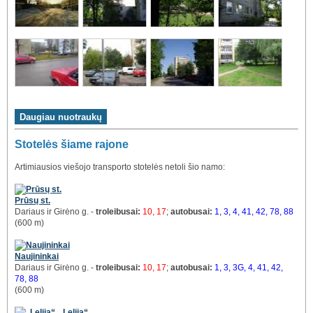
Stotelės šiame rajone
Artimiausios viešojo transporto stotelės netoli šio namo:
Prūsų st.
Dariaus ir Girėno g. -
troleibusai:
10, 17
;
autobusai:
1, 3, 4, 41, 42, 78, 88
(600 m)
Naujininkai
Dariaus ir Girėno g. -
troleibusai:
10, 17
;
autobusai:
1, 3, 3G, 4, 41, 42,
78, 88
(600 m)
„Lelija“