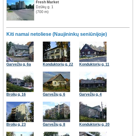
Fresh Market
Dzūkų g. 1
(700 m)
Kiti namai netoliese (Naujininkų seniūnijoje)
Garvežių g. 6a
Konduktorių g. 22
Konduktorių g. 11
Brolių g. 16
Garvežių g. 6
Garvežių g. 4
Brolių g. 23
Garvežių g. 8
Konduktorių g. 20