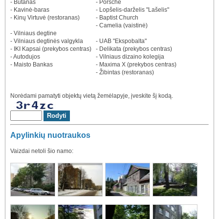
- Butanas
- Porsche
- Kavinė-baras
- Lopšelis-darželis "Lašelis"
- Kinų Virtuvė (restoranas)
- Baptist Church
- Camelia (vaistinė)
- Vilniaus degtine
- Vilniaus degtinės valgykla
- UAB "Ekspobalta"
- IKI Kapsai (prekybos centras)
- Delikata (prekybos centras)
- Autodujos
- Vilniaus dizaino kolegija
- Maisto Bankas
- Maxima X (prekybos centras)
- Žibintas (restoranas)
Norėdami pamatyti objektų vietą žemėlapyje, įveskite šį kodą.
Apylinkių nuotraukos
Vaizdai netoli šio namo: