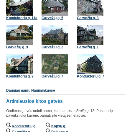
Konduktorių g. 11a
Garvežių g. 5
Garvežių g. 3
Garvežių g. 9
Garvežių g. 2
Garvežių g. 1
Konduktorių g. 9
Garvežių g. 7
Konduktorių g. 7
Daugiau namų Naujininkuose
Artimiausios kitos gatvės
Gretimos gatvės netoli namo, kurio adresas
Brolių g. 18
. Paspaudę
paveiksliuką kairėje, pamatysite vietą žemėlapyje.
Konduktorių g.
Kapsų g.