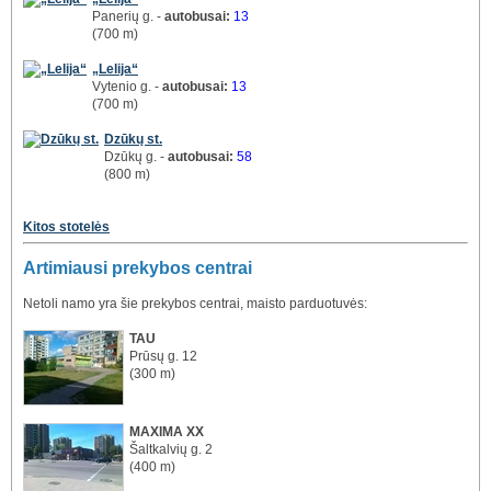
Panerių g. -
autobusai:
13
(700 m)
„Lelija“
Vytenio g. -
autobusai:
13
(700 m)
Dzūkų st.
Dzūkų g. -
autobusai:
58
(800 m)
Kitos stotelės
Artimiausi prekybos centrai
Netoli namo yra šie prekybos centrai, maisto parduotuvės:
TAU
Prūsų g. 12
(300 m)
MAXIMA XX
Šaltkalvių g. 2
(400 m)