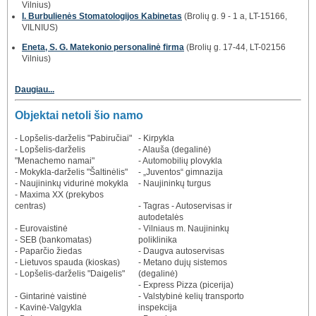
Vilnius)
I. Burbulienės Stomatologijos Kabinetas
(Brolių g. 9 - 1 a, LT-15166,
VILNIUS)
Eneta, S. G. Matekonio personalinė firma
(Brolių g. 17-44, LT-02156
Vilnius)
Daugiau...
Objektai netoli šio namo
- Lopšelis-darželis "Pabiručiai"
- Kirpykla
- Lopšelis-darželis
- Alauša (degalinė)
"Menachemo namai"
- Automobilių plovykla
- Mokykla-darželis "Šaltinėlis"
- „Juventos“ gimnazija
- Naujininkų vidurinė mokykla
- Naujininkų turgus
- Maxima XX (prekybos
centras)
- Tagras - Autoservisas ir
autodetalės
- Eurovaistinė
- Vilniaus m. Naujininkų
- SEB (bankomatas)
poliklinika
- Paparčio žiedas
- Daugva autoservisas
- Lietuvos spauda (kioskas)
- Metano dujų sistemos
- Lopšelis-darželis "Daigelis"
(degalinė)
- Express Pizza (picerija)
- Gintarinė vaistinė
- Valstybinė kelių transporto
- Kavinė-Valgykla
inspekcija