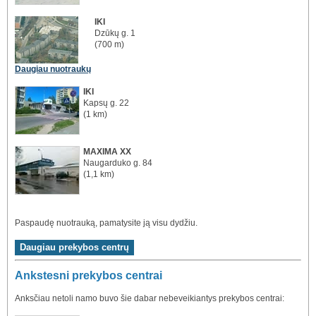
IKI
Dzūkų g. 1
(700 m)
Daugiau nuotraukų
IKI
Kapsų g. 22
(1 km)
MAXIMA XX
Naugarduko g. 84
(1,1 km)
Paspaudę nuotrauką, pamatysite ją visu dydžiu.
Ankstesni prekybos centrai
Anksčiau netoli namo buvo šie dabar nebeveikiantys prekybos centrai: