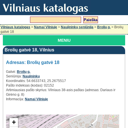
Vilniaus katalogas
>
Namai Vilniuje
>
Naujininkų seniūnija
>
Brolių g.
> Brolių
gatvė 18
MENIU
Brolių gatvė 18, Vilnius
Adresas: Brolių gatvė 18
Gatvė:
Brolių g.
Seniūnija:
Naujininkų
Koordinatės: 54.6633743, 25.2675517
Pašto indeksas (kodas): 02152
Artimiausias pašto skyrius: Vilniaus 38-asis paštas (adresas: Dariaus ir
Girėno g. 8)
Informacija:
Namai Vilniuje
+