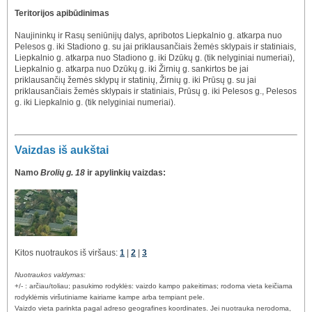
Teritorijos apibūdinimas
Naujininkų ir Rasų seniūnijų dalys, apribotos Liepkalnio g. atkarpa nuo
Pelesos g. iki Stadiono g. su jai priklausančiais žemės sklypais ir statiniais,
Liepkalnio g. atkarpa nuo Stadiono g. iki Dzūkų g. (tik nelyginiai numeriai),
Liepkalnio g. atkarpa nuo Dzūkų g. iki Žirnių g. sankirtos be jai
priklausančių žemės sklypų ir statinių, Žirnių g. iki Prūsų g. su jai
priklausančiais žemės sklypais ir statiniais, Prūsų g. iki Pelesos g., Pelesos
g. iki Liepkalnio g. (tik nelyginiai numeriai).
Vaizdas iš aukštai
Namo
Brolių g. 18
ir apylinkių vaizdas:
Kitos nuotraukos iš viršaus:
1
|
2
|
3
Nuotraukos valdymas:
+/- : arčiau/toliau; pasukimo rodyklės: vaizdo kampo pakeitimas; rodoma vieta keičiama
rodyklėmis viršutiniame kairiame kampe arba tempiant pele.
Vaizdo vieta parinkta pagal adreso geografines koordinates. Jei nuotrauka nerodoma,