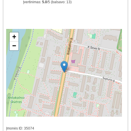
Įvertinimas:
5.0
/
5
(balsavo:
13
)
+
−
Įmonės ID: 35074