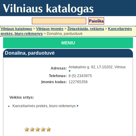
Vilniaus katalogas
>
Vilniaus įmonės
>
Žiniasklaida, reklama
>
Kanceliarinės
prekės, biuro reikmenys
> Donalina, parduotuvė
MENIU
Donalina, parduotuvė
Antakalnio g. 92, LT-10202, Vilnius
Adresas:
Telefonas:
8 (5) 2343975
Įmonės kodas:
122765356
Veiklos sritys:
Kanceliarinės prekės, biuro reikmenys