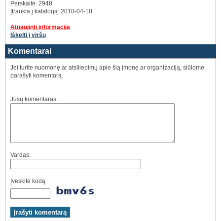
Perskaitė: 2948
Įtraukta į katalogą: 2010-04-10
Atnaujinti informaciją
Iškelti į viršų
Komentarai
Jei turite nuomonę ar atsiliepimų apie šią įmonę ar organizaciją, siūlome
parašyti komentarą.
Jūsų komentaras:
Vardas:
Įveskite kodą