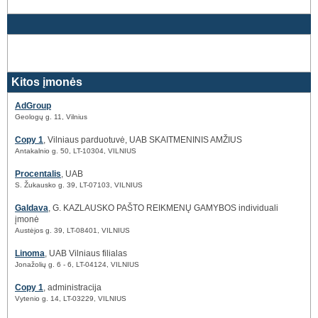
Kitos įmonės
AdGroup
Geologų g. 11, Vilnius
Copy 1
, Vilniaus parduotuvė, UAB SKAITMENINIS AMŽIUS
Antakalnio g. 50, LT-10304, VILNIUS
Procentalis
, UAB
S. Žukausko g. 39, LT-07103, VILNIUS
Galdava
, G. KAZLAUSKO PAŠTO REIKMENŲ GAMYBOS individuali
įmonė
Austėjos g. 39, LT-08401, VILNIUS
Linoma
, UAB Vilniaus filialas
Jonažolių g. 6 - 6, LT-04124, VILNIUS
Copy 1
, administracija
Vytenio g. 14, LT-03229, VILNIUS