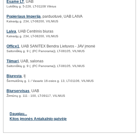
Esame LT
, UAB
Lukiškių g. 5-226, LT-01108 Vilnius
Popieriaus Imperija
, parduotuvė, UAB LAIVA
Kalvarijų g. 234, LT-08200, VILNIUS
Laiva
, UAB Centrinis biuras
Kalvarijų g. 234, LT-08200, VILNIUS
Office1
, UAB SANITEX Bendra Lietuvos - JAV įmonė
Saltoniškių g. 9 (, (PC Panorama)), LT-08105, VILNIUS
Tiimari
, UAB, salonas
Saltoniškių g. 9 (, (PC Panorama)), LT-08105, VILNIUS
Biuresta
, IĮ
Šermukšnių g. 1 / Vasario 16-osios g. 13, LT-01106, VILNIUS
Biurservisas
, UAB
Žirmūnų g. 111 - 100, LT-09117, VILNIUS
Daugiau...
Kitos įmonės Antakalnio gatvėje