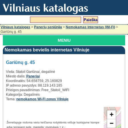
Vilniaus katalogas
>
Panerių seniūnija
>
Nemokamas internetas (Wi-Fi)
>
Gariūnų g. 45
MENIU
Nemokamas bevielis internetas Vilniuje
Gariūnų g. 45
Vieta: Statoil Gariūnai, degalinė
Miesto dalis:
Paneriai
Koordinatės: 54.658759, 25.160829
IP adreso pavyzdys: 88.119.143.185
Prieigos pavadinimas:
Free_Statoil_WIFI
Kategorija: Degalinės
Tema:
nemokamos Wi-Fi zonos Vilniuje
+
−
Žemėlapyje rodoma vieta keičiama rodyklėmis viršuje kairiajame kampe
arba tempiant pele, mastelis: mygtukais + ir -