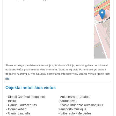
Šiame kataloge pateikiama informacija apie vietas Vilniuje, kuriose galima nemokamai
naudotis viešai prieinamu bevieliu internetu. Viena tokių vietų Paneriuose yra Statoil
degalinė (Gariūnų g. 45). Daugiau nemokamo interneto vietų visame Vilniuje galite rasti
.
čia
Objektai netoli šios vietos
- Statoil Gariūnai (degalinė)
- Autoservisas „Joalge“
- Bistro
(parduotuvė)
- Gariūnų autocentras
- Stasio Brundzos automobilių ir
- Doner kebab
transporto muziejus
- Gariūnų motelis
- Silberauto - Mercedes