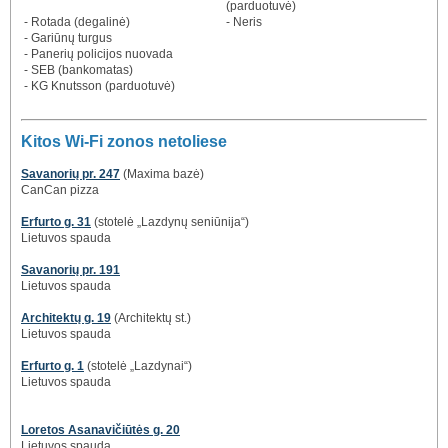
(parduotuvė)
- Rotada (degalinė)
- Neris
- Gariūnų turgus
- Panerių policijos nuovada
- SEB (bankomatas)
- KG Knutsson (parduotuvė)
Kitos Wi-Fi zonos netoliese
Savanorių pr. 247
(Maxima bazė)
CanCan pizza
Erfurto g. 31
(stotelė „Lazdynų seniūnija“)
Lietuvos spauda
Savanorių pr. 191
Lietuvos spauda
Architektų g. 19
(Architektų st.)
Lietuvos spauda
Erfurto g. 1
(stotelė „Lazdynai“)
Lietuvos spauda
Loretos Asanavičiūtės g. 20
Lietuvos spauda