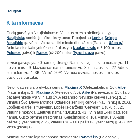
Daugiau...
Kita informacija
Gudų gatvė
yra Naujininkuose, Vilniaus miesto pietinėje dalyje,
Naujininkų
seniūnijos šiaurės rytuose. Ribojasi su
Lenkų
,
Sniego
ir
Adutiškio
gatvėmis. Atstumas iki miesto ribos 3 km (Rasose,
Ušos g.
).
Artimiausios kaimyninės seniūnijos yra
Naujamiestis
(už 100 m ties
Pelesos
gatve) ir
Rasos
(už 200 m ties
Tyzenhauzų
gatve).
Iš viso gatvėje yra 20 namų (adresų). Namų su lyginiais numeriais yra 11,
nelyginiais – 9. Mažiausias namo numeris yra 3, didžiausias – 22. Adresų
su raidėm yra 4 (3B, 4A, 5A, 20A). Vyrauja gyvenamosios ir mišrios
paskirties pastatai.
Netoli gatvės yra prekybos centrai
Maxima X
(Geležinkelio g. 16),
Aibė
(Naujininkų g. 3),
Maxima X
(Pelesos g. 35),
Aibė
(Panevėžio g. 15). Taip
pat apylinkėse yra Vilniaus Šv. Aleksandro Neviškio cerkvė (Lenkų g. 1),
Vilniaus Švč. Dievo Motinos Užtarėjos sentikių cerkvė (Naujininkų g. 20A),
Lopšelis-darželis "Klevelis", Lopšelis-darželis "Gervelė" (Dzūkų g. 32),
Vidurinė mokykla „Lietuvių namai“ (Dzūkų g. 43), Vilniaus 1-ieji pataisos
namai, Gusto blyninė (restoranas, Geležinkelio g. 16), Vilniaus 30-asis
paštas (Tyzenhauzų g. 4), Vilniaus 30 - asis paštas (Tyzenhauzų g. 4), Chiff
Pizza (picerija).
Artimiausios viešojo transporto stotelės yra
Panevėžio
(Pelesos g.,