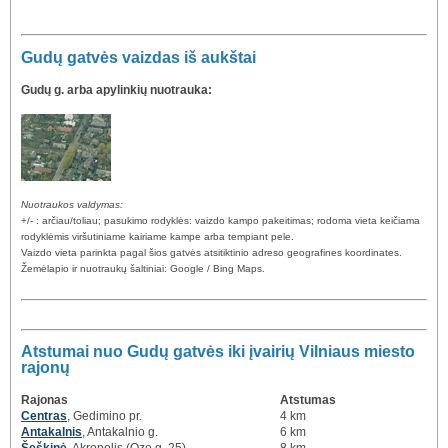
Gudų gatvės vaizdas iš aukštai
Gudų g. arba apylinkių nuotrauka:
Nuotraukos valdymas:
+/- : arčiau/toliau; pasukimo rodyklės: vaizdo kampo pakeitimas; rodoma vieta keičiama
rodyklėmis viršutiniame kairiame kampe arba tempiant pele.
Vaizdo vieta parinkta pagal šios gatvės atsitiktinio adreso geografines koordinates.
Žemėlapio ir nuotraukų šaltiniai: Google / Bing Maps.
Atstumai nuo Gudų gatvės iki įvairių Vilniaus miesto
rajonų
Rajonas
Atstumas
Centras
, Gedimino pr.
4 km
Antakalnis
, Antakalnio g.
6 km
Šeškinė
, Akropolis (Ozo g. 25)
8 km