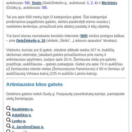
autobusas:
58
),
Stotis
(Geležinkelio g., autobusai:
1, 2, 4
) ir
Merkinės
(Dzūkų g., autobusas:
58
).
Tai yra apie 600 metrų ilgio D kategorijos gatvė. Šiai kategorijai
priskiriamos pagalbinės gatvės, skirtos paskirstyti eismo srautus į
nedideles teritorijas, privažiuoti prie atskirų pastatų ir kitų objektų.
Yra bent vienas nemokamo bevielio interneto (
Wifi
) viešos prieigos taškas
– prie
Geležinkelio g. 16
(stotelė „Stotis“, „Lietuvos spaudos“ kioskas).
Vietovės, kurioje yra ši gatvė, vidutinė altitudė siekia 167 m. Aukščių
skirtumas vietovėje, įskaitant gatvės privažiavimus prie namų ir
artimiausias apylinkes, sudaro apie 20 m. Žemiausia vieta yra gatvės
pradžioje, aukščiausia – gatvės pabaigoje. Gatvė yra apie 70 m aukščiau
už žemiausias miesto vietas (Žemuosiuose Paneriuose) ir 60 m žemiau už
aukščiausią Vilniaus kalvą (235 m aukščio Laimio kalną).
Artimiausios kitos gatvės
Gretimos gatvės netoli
Gudų g.
Paspaudę paveiksliuką kairėje, pamatysite
vietą žemėlapyje.
Naujininkų g.
Adutiškio g.
Lenkų g.
A. Jaroševičiaus g.