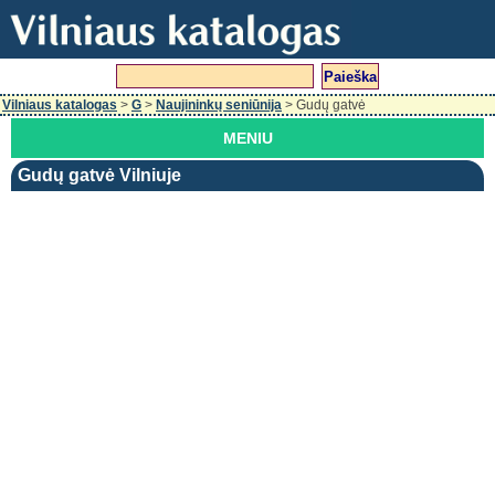
Vilniaus katalogas
>
G
>
Naujininkų seniūnija
> Gudų gatvė
MENIU
Gudų gatvė Vilniuje