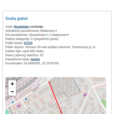
Gudų gatvė
Vieta:
Naujininkų
seniūnija
Ankstesnis pavadinimas:
Baltarusių
Kiti pavadinimai:
Słowiańska
,
Славянская
Gatvės kategorija: D (pagalbinė gatvė)
Pašto kodas:
02110
Pašto skyrius: Vilniaus 30-asis paštas (adresas: Tyzenhauzų g. 4)
Gatvės ilgis: apie 600 metrų
Namų (adresų) skaičius: 20
Pavadinimo tipas:
tautos
Koordinatės: 54.6664591, 25.2878704
+
−