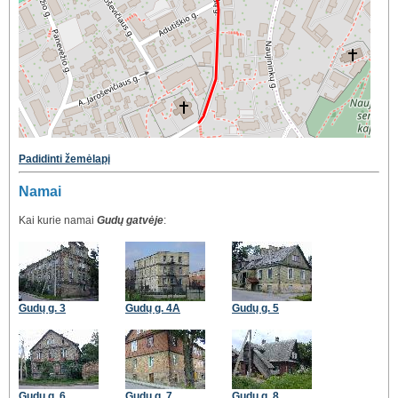
Padidinti žemėlapį
Namai
Kai kurie namai
Gudų gatvėje
:
Gudų g. 3
Gudų g. 4A
Gudų g. 5
Gudų g. 6
Gudų g. 7
Gudų g. 8