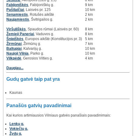
Fabijoniškės
, Fabijoniškių g.
9 km
Pašilaičiai
, Laisvės pr. 125
10 km
Senamiestis
, Rotušės aikštė
2 km
Naujamiestis
, Švitrigailos g.
2 km
Viršuliškės
, Spaudos rūmai (Laisvės pr. 60)
8 km
Žemieji Paneriai
, Vaduvos g.
8 km
Šnipiškės
, Europos aikštė (Konstitucijos pr. 3)
5 km
Žirmūnai
, Žirmūnų g.
7 km
Baltupiai
, Kalvarijų g.
10 km
Naujoji Vilnia
, Parko g.
10 km
Vilkpėdė
, Gerosios Vilties g.
4 km
Daugiau...
Gudų gatvė taip pat yra
Kaunas
Panašūs gatvių pavadinimai
Kai kurios artimiausios Vilniaus gatvės panašiais pavadinimais:
Lenkų g.
Vokiečių g.
Žydų g.