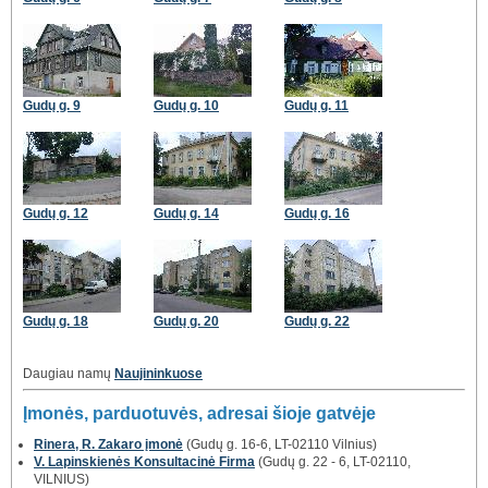
Gudų g. 9
Gudų g. 10
Gudų g. 11
Gudų g. 12
Gudų g. 14
Gudų g. 16
Gudų g. 18
Gudų g. 20
Gudų g. 22
Daugiau namų
Naujininkuose
Įmonės, parduotuvės, adresai šioje gatvėje
Rinera, R. Zakaro įmonė
(Gudų g. 16-6, LT-02110 Vilnius)
V. Lapinskienės Konsultacinė Firma
(Gudų g. 22 - 6, LT-02110,
VILNIUS)