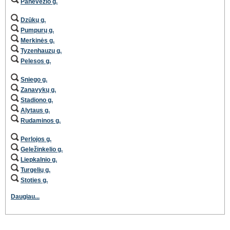
Panevėžio g.
Dzūkų g.
Pumpurų g.
Merkinės g.
Tyzenhauzų g.
Pelesos g.
Sniego g.
Zanavykų g.
Stadiono g.
Alytaus g.
Rudaminos g.
Perlojos g.
Geležinkelio g.
Liepkalnio g.
Turgelių g.
Stoties g.
Daugiau...