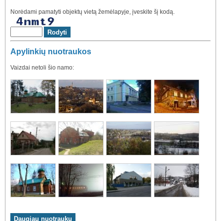
Norėdami pamatyti objektų vietą žemėlapyje, įveskite šį kodą.
Apylinkių nuotraukos
Vaizdai netoli šio namo: