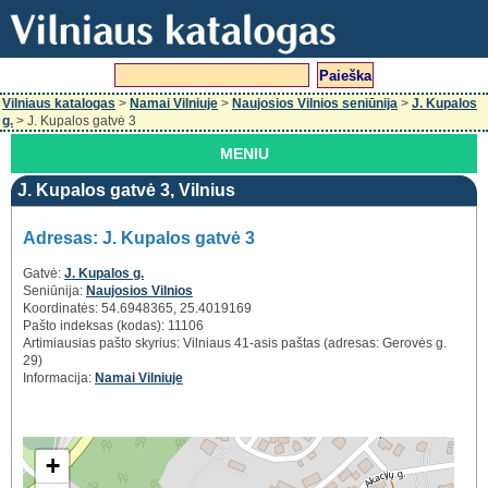
Vilniaus katalogas
>
Namai Vilniuje
>
Naujosios Vilnios seniūnija
>
J. Kupalos
g.
> J. Kupalos gatvė 3
MENIU
J. Kupalos gatvė 3, Vilnius
Adresas: J. Kupalos gatvė 3
Gatvė:
J. Kupalos g.
Seniūnija:
Naujosios Vilnios
Koordinatės: 54.6948365, 25.4019169
Pašto indeksas (kodas): 11106
Artimiausias pašto skyrius: Vilniaus 41-asis paštas (adresas: Gerovės g.
29)
Informacija:
Namai Vilniuje
+