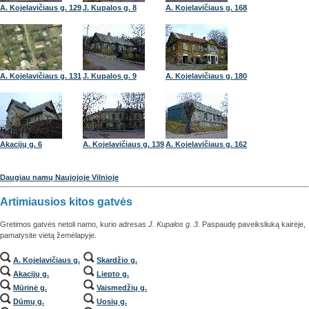
A. Kojelavičiaus g. 129
J. Kupalos g. 8
A. Kojelavičiaus g. 168
A. Kojelavičiaus g. 131
J. Kupalos g. 9
A. Kojelavičiaus g. 180
Akacijų g. 6
A. Kojelavičiaus g. 139
A. Kojelavičiaus g. 162
Daugiau namų Naujojoje Vilnioje
Artimiausios kitos gatvės
Gretimos gatvės netoli namo, kurio adresas
J. Kupalos g. 3
. Paspaudę paveiksliuką kairėje,
pamatysite vietą žemėlapyje.
A. Kojelavičiaus g.
Skardžio g.
Akacijų g.
Liepto g.
Mūrinė g.
Vaismedžių g.
Dūmų g.
Uosių g.