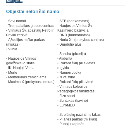
Daugiau...
Objektai netoli šio namo
- Savi namai
- SEB (bankomatas)
- Trumpalaikės globos centras
- Naujosios Vilnios Šv.
- Vilniaus Šv. apaštalų Petro ir
Kazimiero bažnyčia
Povilo cerkvė
- DNB (bankomatas)
- Ąžuolijos miško parkas
- Norfa XL (prekybos centras)
(miškas)
- Dundulio alus
- Vilnia
- Sandra (picerija)
- Naujosios Vilnios
- Alidenta
geležinkelio stotis
- Rokantiškių piliavietės
- IKI Naujoji Vilnia
regykla
- Murlė
- Naujoji optika
- Memorialas tremtiniams
- N vaistinė
- Maxima X (prekybos centras)
- Rokantiškių piliavietė
- Vilniaus kolegijos
Pedagogikos fakultetas
- Fizo sport
- Suntukas (kavinė)
- EuroMED
- Strelčiukų pažintinis takas
- Pilaitės parkas (miškas)
- Pupojų kapinės