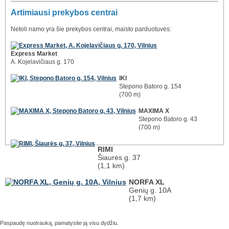
Artimiausi prekybos centrai
Netoli namo yra šie prekybos centrai, maisto parduotuvės:
Express Market
A. Kojelavičiaus g. 170
IKI
Stepono Batoro g. 154
(700 m)
MAXIMA X
Stepono Batoro g. 43
(700 m)
RIMI
Šiaurės g. 37
(1,1 km)
NORFA XL
Genių g. 10A
(1,7 km)
Paspaudę nuotrauką, pamatysite ją visu dydžiu.