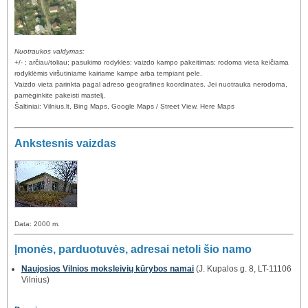
Nuotraukos valdymas:
+/- : arčiau/toliau; pasukimo rodyklės: vaizdo kampo pakeitimas; rodoma vieta keičiama
rodyklėmis viršutiniame kairiame kampe arba tempiant pele.
Vaizdo vieta parinkta pagal adreso geografines koordinates. Jei nuotrauka nerodoma,
pamėginkite pakeisti mastelį.
Šaltiniai: Vilnius.lt, Bing Maps, Google Maps / Street View, Here Maps
Ankstesnis vaizdas
Data: 2000 m.
Įmonės, parduotuvės, adresai netoli šio namo
Naujosios Vilnios moksleivių kūrybos namai
(J. Kupalos g. 8, LT-11106
Vilnius)