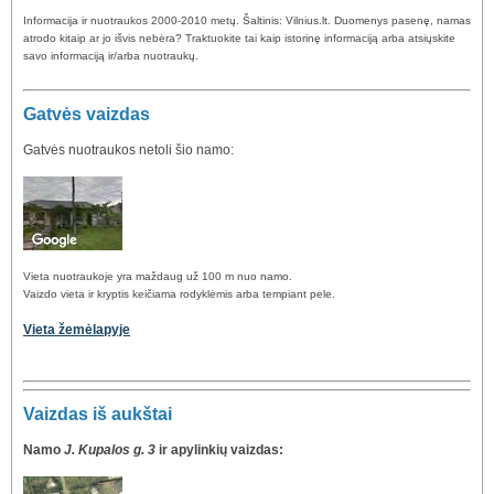
Informacija ir nuotraukos 2000-2010 metų. Šaltinis: Vilnius.lt. Duomenys pasenę, namas
atrodo kitaip ar jo išvis nebėra? Traktuokite tai kaip istorinę informaciją arba atsiųskite
savo informaciją ir/arba nuotraukų.
Gatvės vaizdas
Gatvės nuotraukos netoli šio namo:
Vieta nuotraukoje yra maždaug už 100 m nuo namo.
Vaizdo vieta ir kryptis keičiama rodyklėmis arba tempiant pele.
Vieta žemėlapyje
Vaizdas iš aukštai
Namo
J. Kupalos g. 3
ir apylinkių vaizdas: