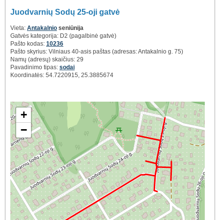
Juodvarnių Sodų 25-oji gatvė
Vieta:
Antakalnio
seniūnija
Gatvės kategorija: D2 (pagalbinė gatvė)
Pašto kodas:
10236
Pašto skyrius: Vilniaus 40-asis paštas (adresas: Antakalnio g. 75)
Namų (adresų) skaičius: 29
Pavadinimo tipas:
sodai
Koordinatės: 54.7220915, 25.3885674
+
−