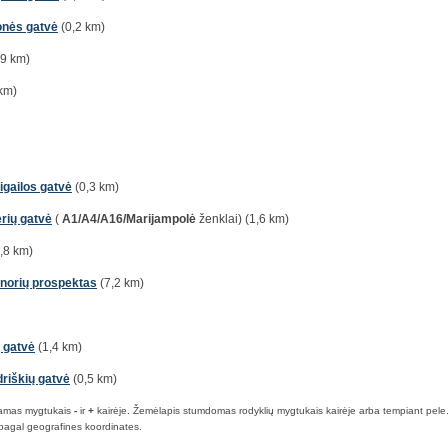
nės gatvė
(0,2 km)
,9 km)
km)
rigailos gatvė
(0,3 km)
rių gatvė
(
A1/A4/A16/Marijampolė
ženklai) (1,6 km)
,8 km)
norių prospektas
(7,2 km)
 gatvė
(1,4 km)
riškių gatvė
(0,5 km)
iamas mygtukais
-
ir
+
kairėje. Žemėlapis stumdomas rodyklių mygtukais kairėje arba tempiant pele. Ma
pagal geografines koordinates.