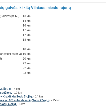
ų gatvės iki kitų Vilniaus miesto rajonų
Laisvės pr. 60)
13 km
14 km
16 km
17 km
17 km
18 km
18 km
onstitucijos pr. 3)
19 km
5)
20 km
22 km
22 km
23 km
Sluškų g.
- 6 km
sodžio g.
- 19 km
 > Krakiškių Sodų 7-oji g.
- 14 km
ės pr. 60) > Juodvarnių Sodų 27-oji g.
- 15 km
Sodų 4-oji g.
- 8 km