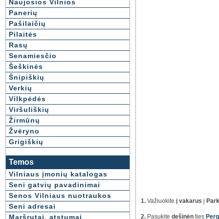
Naujosios Vilnios
Panerių
Pašilaičių
Pilaitės
Rasų
Senamiesčio
Šeškinės
Šnipiškių
Verkių
Vilkpėdės
Viršuliškių
Žirmūnų
Žvėryno
Grigiškių
Temos
Vilniaus įmonių katalogas
Seni gatvių pavadinimai
Senos Vilniaus nuotraukos
1.
Važiuokite
į vakarus
į
Park
Seni adresai
Maršrutai, atstumai
2.
Pasukite
dešinėn
ties
Perg