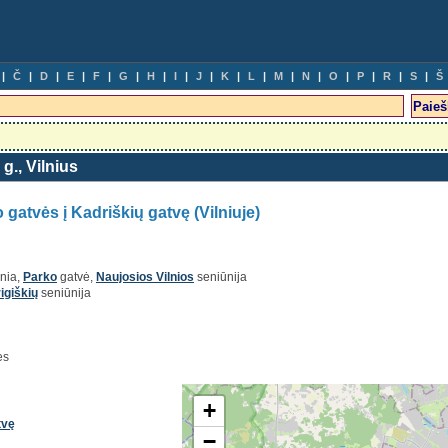
Č
D
E
F
G
H
I
J
K
L
M
N
O
P
R
S
Š
 g., Vilnius
 gatvės į Kadriškių gatvę (Vilniuje)
lnia,
Parko
gatvė,
Naujosios Vilnios
seniūnija
igiškių
seniūnija
ės
+
tvę
−