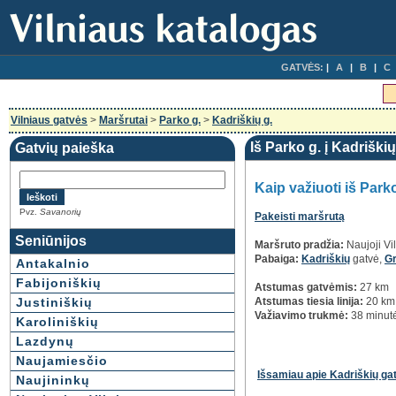
GATVĖS:
A
B
C
Vilniaus gatvės
>
Maršrutai
>
Parko g.
>
Kadriškių g.
Iš Parko g. į Kadriškių
Gatvių paieška
Kaip važiuoti iš Parko
Pvz.
Savanorių
Pakeisti maršrutą
Seniūnijos
Maršruto pradžia:
Naujoji Vi
Pabaiga:
Kadriškių
gatvė,
Gr
Antakalnio
Fabijoniškių
Atstumas gatvėmis:
27 km
Justiniškių
Atstumas tiesia linija:
20 km
Važiavimo trukmė:
38 minut
Karoliniškių
Lazdynų
Naujamiesčio
Išsamiau apie Kadriškių ga
Naujininkų