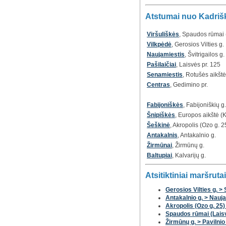
Atstumai nuo Kadriški
Viršuliškės
, Spaudos rūmai (
Vilkpėdė
, Gerosios Vilties g.
Naujamiestis
, Švitrigailos g.
Pašilaičiai
, Laisvės pr. 125
Senamiestis
, Rotušės aikštė
Centras
, Gedimino pr.
Fabijoniškės
, Fabijoniškių g.
Šnipiškės
, Europos aikštė (K
Šeškinė
, Akropolis (Ozo g. 2
Antakalnis
, Antakalnio g.
Žirmūnai
, Žirmūnų g.
Baltupiai
, Kalvarijų g.
Atsitiktiniai maršrutai
Gerosios Vilties g. > 
Antakalnio g. > Nauja
Akropolis (Ozo g. 25)
Spaudos rūmai (Laisv
Žirmūnų g. > Pavilnio 