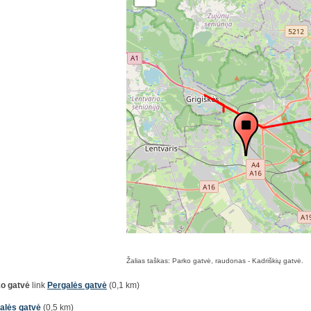
Žalias taškas: Parko gatvė, raudonas - Kadriškių gatvė.
o gatvė
link
Pergalės gatvė
(0,1 km)
alės gatvė
(0,5 km)