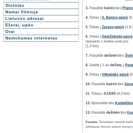
Stotelės
3.
Pasukite
kairėn
ties
Pramo
Namai Vilniuje
4.
Toliau į
S. Batoro gatvė
(6
Lietuvos adresai
Ežerai, upės
5.
Toliau į
Zarasų gatvė
(1,8 
Orai
6.
Toliau į
Geležinkelio gatvė
Nemokamas internetas
Važiuokite 1 žiedine sankryža
(1,3 km)
7.
Pasukite
dešinėn
ties
Švit
8.
Sukite į 1-as
dešinę,
į
Pane
9.
Toliau į
Vilkpėdės gatvė
(0
10.
Pasukite
kairėn
ties
Sava
11.
Toliau į
A1/E85
(4,3 km)
12.
Apsisukite
ties
Kunigiškių
13.
Pasukite
dešinėn
ties
Kad
Pastaba.
Žemėlapio mastelis keič
artimiausio žinomo adreso (namo) 