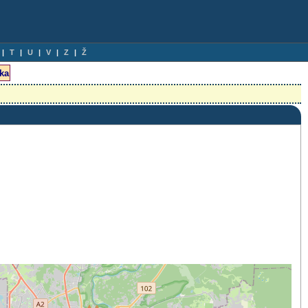
T
U
V
Z
Ž