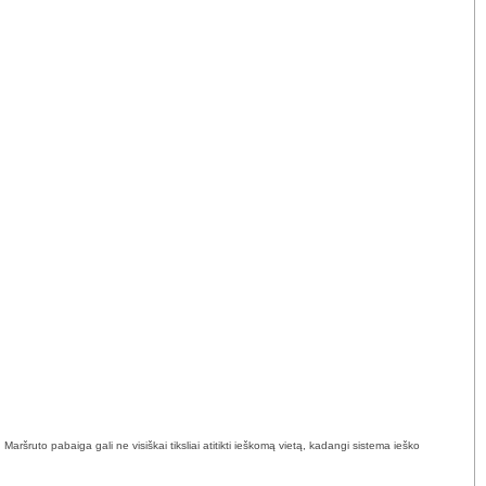
ršruto pabaiga gali ne visiškai tiksliai atitikti ieškomą vietą, kadangi sistema ieško