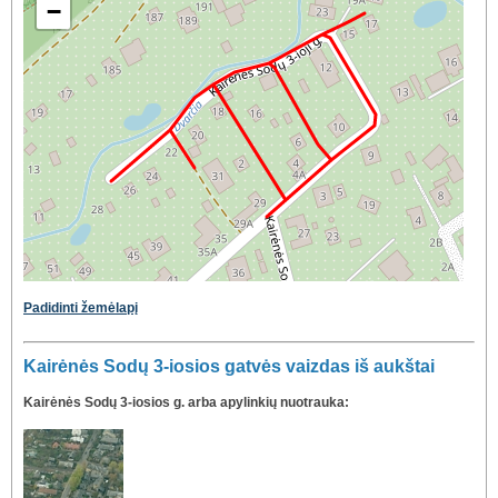
−
Padidinti žemėlapį
Kairėnės Sodų 3-iosios gatvės vaizdas iš aukštai
Kairėnės Sodų 3-iosios g. arba apylinkių nuotrauka: