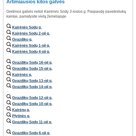
Artimiausios kitos gatvės
Gretimos gatvės netoli
Kairėnės Sodų 3-iosios g.
Paspaudę paveiksliuką
kairėje, pamatysite vietą žemėlapyje.
Kairėnės Sodų g.
Kairėnės Sodų 2-oji g.
Gvazdikų g.
Kairėnės Sodų 1-oji g.
Kairėnės Sodų 4-oji g.
Gvazdikų Sodų 16-oji g.
Gvazdikų Sodų 15-oji g.
Kairėnės g.
Gvazdikų Sodų 13-oji g.
Gvazdikų Sodų 14-oji g.
Gvazdikų Sodų 12-oji g.
Gvazdikų Sodų 10-oji g.
Kairėnų g.
Plytinės g.
Gvazdikų Sodų 11-oji g.
Gvazdikų Sodų 6-oji g.