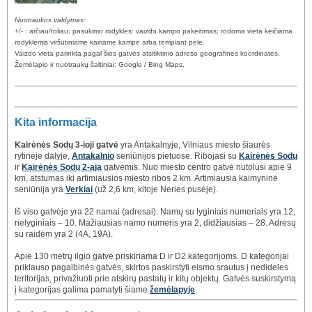
Nuotraukos valdymas:
+/- : arčiau/toliau; pasukimo rodyklės: vaizdo kampo pakeitimas; rodoma vieta keičiama
rodyklėmis viršutiniame kairiame kampe arba tempiant pele.
Vaizdo vieta parinkta pagal šios gatvės atsitiktinio adreso geografines koordinates.
Žemėlapio ir nuotraukų šaltiniai: Google / Bing Maps.
Kita informacija
Kairėnės Sodų 3-ioji gatvė
yra Antakalnyje, Vilniaus miesto šiaurės
rytinėje dalyje,
Antakalnio
seniūnijos pietuose. Ribojasi su
Kairėnės Sodų
ir
Kairėnės Sodų 2-ąja
gatvėmis. Nuo miesto centro gatvė nutolusi apie 9
km, atstumas iki artimiausios miesto ribos 2 km. Artimiausia kaimyninė
seniūnija yra
Verkiai
(už 2,6 km, kitoje Neries pusėje).
Iš viso gatvėje yra 22 namai (adresai). Namų su lyginiais numeriais yra 12,
nelyginiais – 10. Mažiausias namo numeris yra 2, didžiausias – 28. Adresų
su raidėm yra 2 (4A, 19A).
Apie 130 metrų ilgio gatvė priskiriama D ir D2 kategorijoms. D kategorijai
priklauso pagalbinės gatvės, skirtos paskirstyti eismo srautus į nedideles
teritorijas, privažiuoti prie atskirų pastatų ir kitų objektų. Gatvės suskirstymą
į kategorijas galima pamatyti šiame
žemėlapyje
.