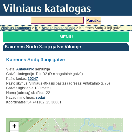
Vilniaus katalogas
>
K
>
Antakalnio seniūnija
> Kairėnės Sodų 3-ioji gatvė
MENIU
Kairėnės Sodų 3-ioji gatvė Vilniuje
Kairėnės Sodų 3-ioji gatvė
Vieta:
Antakalnio
seniūnija
Gatvės kategorija: D ir D2 (D = pagalbinė gatvė)
Pašto kodas:
10247
Pašto skyrius: Vilniaus 40-asis paštas (adresas: Antakalnio g. 75)
Gatvės ilgis: apie 130 metrų
Namų (adresų) skaičius: 22
Pavadinimo tipas:
sodai
Koordinatės: 54.741182, 25.38881
+