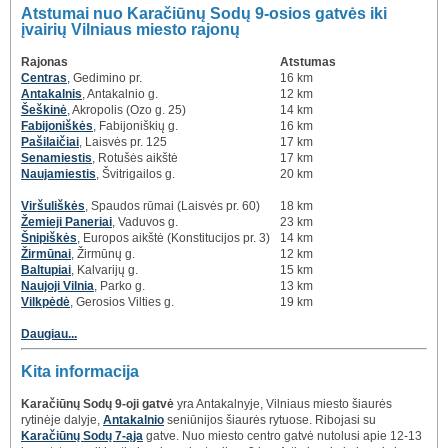
Atstumai nuo Karačiūnų Sodų 9-osios gatvės iki
įvairių Vilniaus miesto rajonų
Rajonas
Atstumas
Centras
, Gedimino pr.
16 km
Antakalnis
, Antakalnio g.
12 km
Šeškinė
, Akropolis (Ozo g. 25)
14 km
Fabijoniškės
, Fabijoniškių g.
16 km
Pašilaičiai
, Laisvės pr. 125
17 km
Senamiestis
, Rotušės aikštė
17 km
Naujamiestis
, Švitrigailos g.
20 km
Viršuliškės
, Spaudos rūmai (Laisvės pr. 60)
18 km
Žemieji Paneriai
, Vaduvos g.
23 km
Šnipiškės
, Europos aikštė (Konstitucijos pr. 3)
14 km
Žirmūnai
, Žirmūnų g.
12 km
Baltupiai
, Kalvarijų g.
15 km
Naujoji Vilnia
, Parko g.
13 km
Vilkpėdė
, Gerosios Vilties g.
19 km
Daugiau...
Kita informacija
Karačiūnų Sodų 9-oji gatvė
yra Antakalnyje, Vilniaus miesto šiaurės
rytinėje dalyje,
Antakalnio
seniūnijos šiaurės rytuose. Ribojasi su
Karačiūnų Sodų 7-ąja
gatve. Nuo miesto centro gatvė nutolusi apie 12-13