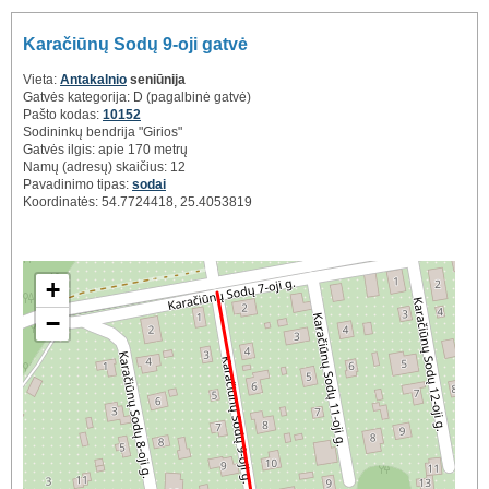
Karačiūnų Sodų 9-oji gatvė
Vieta:
Antakalnio
seniūnija
Gatvės kategorija: D (pagalbinė gatvė)
Pašto kodas:
10152
Sodininkų bendrija "Girios"
Gatvės ilgis: apie 170 metrų
Namų (adresų) skaičius: 12
Pavadinimo tipas:
sodai
Koordinatės: 54.7724418, 25.4053819
+
−