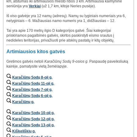
km, atstumas iki artimiausios miesto ribos 3 km. Artimiausia kaimyninė
seniūnija yra
Verkiai
(už 1,7 km, kitoje Neries pusėje).
Iš viso gatvėje yra 12 namų (adresų). Namų su lyginiais numeriais yra 6,
nelyginiais – 6. Mažiausias namo numeris yra 1, didžiausias – 12.
Tai yra apie 170 metrų ilgio D kategorijos gatvė. Šiai kategorijai
priskiriamos pagalbinės gatvės, skirtos paskirstyti eismo srautus į
nedideles teritorijas, privažiuoti prie atskirų pastatų ir kitų objektų.
Artimiausios kitos gatvės
Gretimos gatvės netoli
Karačiūnų Sodų 9-osios g.
Paspaudę paveiksliuką
kairėje, pamatysite vietą žemėlapyje.
Karačiūnų Sodų 8-oji g.
Karačiūnų Sodų 11-oji g.
Karačiūnų Sodų 7-oji g.
Karačiūnų Sodų 6-oji g.
Karačiūnų g.
Karačiūnų Sodų 10-oji g.
Karačiūnų Sodų 12-oji g.
Karačiūnų Sodų 13-oji g.
Kiškeliškių g.