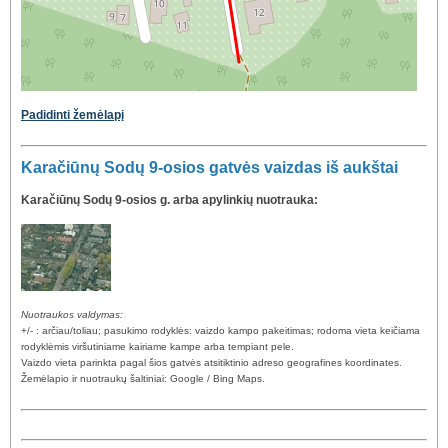
Padidinti žemėlapį
Karačiūnų Sodų 9-osios gatvės vaizdas iš aukštai
Karačiūnų Sodų 9-osios g. arba apylinkių nuotrauka:
Nuotraukos valdymas:
+/- : arčiau/toliau; pasukimo rodyklės: vaizdo kampo pakeitimas; rodoma vieta keičiama
rodyklėmis viršutiniame kairiame kampe arba tempiant pele.
Vaizdo vieta parinkta pagal šios gatvės atsitiktinio adreso geografines koordinates.
Žemėlapio ir nuotraukų šaltiniai: Google / Bing Maps.