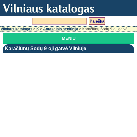
Vilniaus katalogas
>
K
>
Antakalnio seniūnija
> Karačiūnų Sodų 9-oji gatvė
MENIU
Karačiūnų Sodų 9-oji gatvė Vilniuje