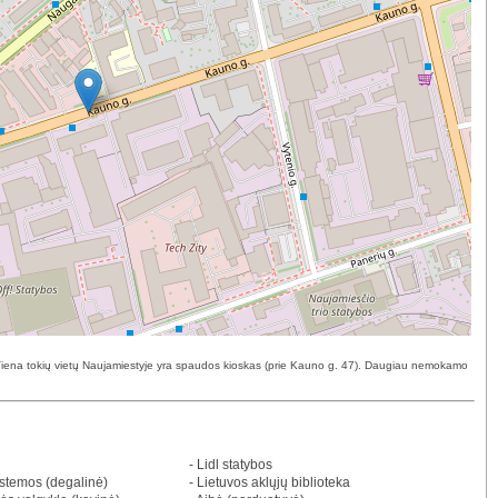
. Viena tokių vietų Naujamiestyje yra spaudos kioskas (prie Kauno g. 47). Daugiau nemokamo
- Lidl statybos
istemos (degalinė)
- Lietuvos aklųjų biblioteka