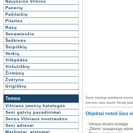
Naujosios Vilnios
Panerių
Pašilaičių
Pilaitės
Rasų
Senamiesčio
Šeškinės
Šnipiškių
Verkių
Vilkpėdės
Viršuliškių
Žirmūnų
Žvėryno
Grigiškių
Šiame kataloge pateikiama informac
Temos
interneto vietų visame Vilniuje galit
Vilniaus įmonių katalogas
Seni gatvių pavadinimai
Objektai netoli šios v
Senos Vilniaus nuotraukos
- Vilniaus dizaino kolegija
Seni adresai
- „Židinio“ suaugusiųjų vidu
Maršrutai, atstumai