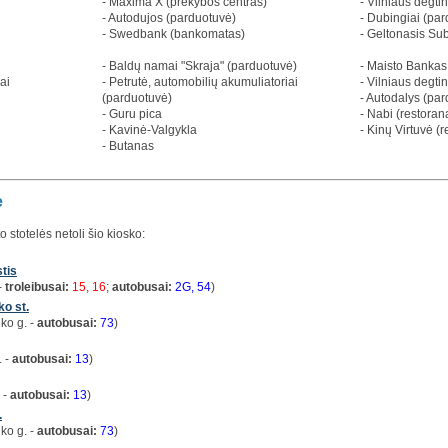
- Maxima X (prekybos centras)
- Vilniaus degti
- Autodujos (parduotuvė)
- Dubingiai (pa
- Swedbank (bankomatas)
- Geltonasis Su
- Baldų namai "Skraja" (parduotuvė)
- Maisto Bankas
ai
- Petrutė, automobilių akumuliatoriai
- Vilniaus degti
(parduotuvė)
- Autodalys (pa
- Guru pica
- Nabi (restoran
- Kavinė-Valgykla
- Kinų Virtuvė (
- Butanas
e
o stotelės netoli šio kiosko:
tis
-
troleibusai:
15, 16
;
autobusai:
2G, 54
)
o st.
ko g. -
autobusai:
73
)
. -
autobusai:
13
)
 -
autobusai:
13
)
.
ko g. -
autobusai:
73
)