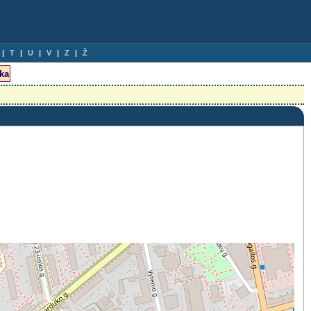
T
U
V
Z
Ž