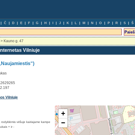
Č
D
E
F
G
H
I
J
K
L
M
N
O
P
R
S
Š
> Kauno g. 47
ternetas Vilniuje
„Naujamiestis“)
skas
5.2629265
62.197
i
s Vilniuje
+
−
rodyklėmis viršuje kairiajame kampe
kais + ir -