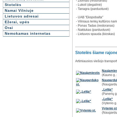
- Žibintas (restoranas)
Stotelės
- Lukoil (degalinė)
- Tanagra (parduotuvė)
Namai Vilniuje
Lietuvos adresai
- UAB "Ekspobalta"
- Vilniaus lenkų kultūros nam
Ežerai, upės
- Ponas Tadas (restoranas)
Orai
- Naktukas (parduotuvė)
Nemokamas internetas
- Lietuvos spauda (kioskas)
Stotelės šiame rajon
Artimiausios viešojo transport
Naujamies
(Kauno g. 
Naugarduk
(Naugardu
„Lelija“
(Panerių g
„Lelija“
(Vytenio g.
Vytenio st
(Naugardu