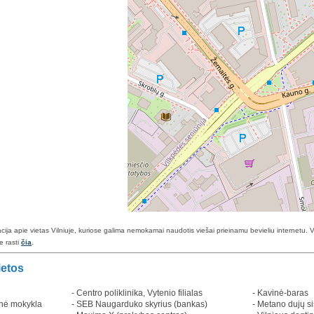
ija apie vietas Vilniuje, kuriose galima nemokamai naudotis viešai prieinamu bevieliu internetu
.
e rasti
čia
ietos
- Centro poliklinika, Vytenio filialas
- Kavinė-baras
rinė mokykla
- SEB Naugarduko skyrius (bankas)
- Metano dujų s