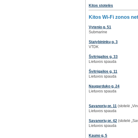
Kitos stotelės
Kitos Wi-Fi zonos ne
Vytenio g. 51
Submarine
Statybininkų g. 3
VTDK
Švitrigailos g. 33
Lietuvos spauda
Švitrigailos g. 11
Lietuvos spauda
Naugarduko g. 24
Lietuvos spauda
Savanorių pr. 11
(stotelė „Vin
Lietuvos spauda
Savanorių pr. 42
(stotelė „Sa
Lietuvos spauda
Kauno g. 5