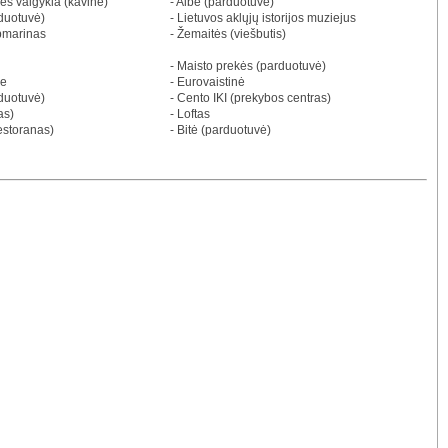
nės valgykla (kavinė)
- Aibė (parduotuvė)
rduotuvė)
- Lietuvos aklųjų istorijos muziejus
bmarinas
- Žemaitės (viešbutis)
- Maisto prekės (parduotuvė)
ne
- Eurovaistinė
rduotuvė)
- Cento IKI (prekybos centras)
as)
- Loftas
restoranas)
- Bitė (parduotuvė)