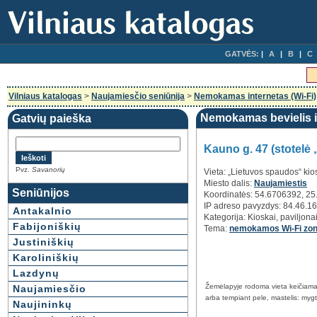
GATVĖS:
A
B
C
Vilniaus katalogas
>
Naujamiesčio seniūnija
>
Nemokamas internetas (Wi-Fi)
Nemokamas bevielis in
Gatvių paieška
Kauno g. 47 (stotelė 
Pvz.
Savanorių
Vieta: „Lietuvos spaudos“ kio
Miesto dalis:
Naujamiestis
Seniūnijos
Koordinatės: 54.6706392, 2
IP adreso pavyzdys: 84.46.1
Antakalnio
Kategorija: Kioskai, paviljona
Fabijoniškių
Tema:
nemokamos Wi-Fi zono
Justiniškių
Karoliniškių
Lazdynų
Žemėlapyje rodoma vieta keičiama 
Naujamiesčio
arba tempiant pele, mastelis: mygtu
Naujininkų