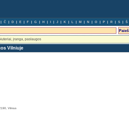
Č
D
E
F
G
H
I
J
K
L
M
N
O
P
R
S
Š
uteriai, įranga, paslaugos
os Vilniuje
2190, Vilnius