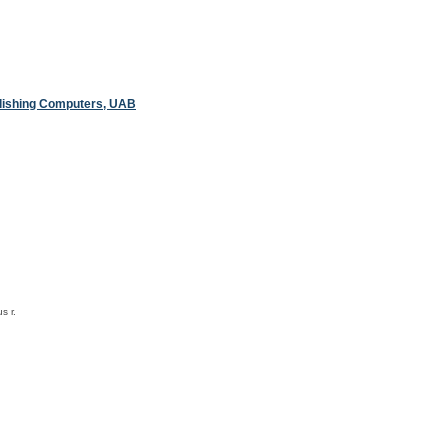
blishing Computers, UAB
s r.