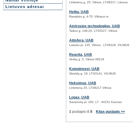
Namai Vilniuje
Linkmenų g. 25, Vilnius, LT-08217, Lietuva
Lietuvos adresai
Helita, UAB
Ramybės g. 4-70, Vilniaus m.
Atvirosios technologijos, UAB
Taikos g. 146-20, LT-05227, Vilnius
Aitisfera, UAB
Laisvės pr. 125, Vilnius , LT-06118, VILNIUS
Reavita, UAB
Verkių g. 5, Vilnius 08218
Kompinvest, UAB
Skroblų g. 19, LT-03141, VILNIUS
Heksimus, UAB
Linkmenų 25, LT-08217 Vilnius
Logas, UAB
Savanorių pr. 192, LT - 44151 Kaunas
1
puslapis iš
8
Kitas puslapis >>