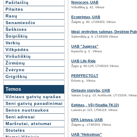
Pašilaičių
Novocore, UAB
Viršuliškių g. 42, Vilnius
Pilaitės
Rasų
Ecoprintas, UAB
Senamiesčio
Žalgirio g. 90, LT-09303, Vilnius
Šeškinės
Ideal, prekybos salonas, Desktop Pu
Šnipiškių
Saltoniškių g. 9, LT-09309 Vilnius
Verkių
UAB "Jugeras"
Vilkpėdės
Kęstučio g. 3 , Vilnius
Viršuliškių
UAB Life Ride
Žirmūnų
Žygio g. 90-128, LT-08242 Vilnius
Žvėryno
PERFFECTO.LT
Grigiškių
Erfurto g., Vilnius
Temos
Gintauto statyba, UAB
Vakaro 2-oji g. 10, Aukštuolė, LT-15204, Vilniau
Vilniaus gatvių sąrašas
Seni gatvių pavadinimai
Ephitas, , VšĮ (Studija TKJ2)
Senos nuotraukos
Laisvės pr. 115, LT06119, Vilnius
Seni adresai
DPA Lietuva, UAB
Maršrutai, atstumai
Žalgirio g., LT-90303, Vilnius
Stotelės
UAB “Heksimus”