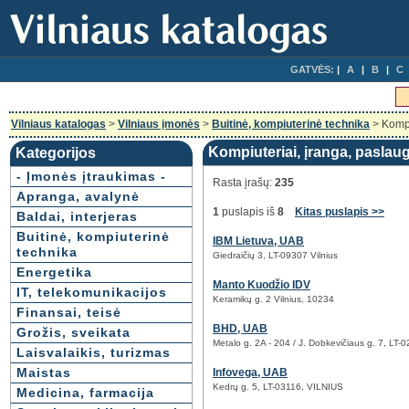
GATVĖS:
A
B
C
Vilniaus katalogas
>
Vilniaus įmonės
>
Buitinė, kompiuterinė technika
> Kompi
Kompiuteriai, įranga, paslaug
Kategorijos
- Įmonės įtraukimas -
Rasta įrašų:
235
Apranga, avalynė
1
puslapis iš
8
Kitas puslapis >>
Baldai, interjeras
Buitinė, kompiuterinė
IBM Lietuva, UAB
technika
Giedraičių 3, LT-09307 Vilnius
Energetika
Manto Kuodžio IDV
IT, telekomunikacijos
Keramikų g. 2 Vilnius, 10234
Finansai, teisė
BHD, UAB
Grožis, sveikata
Metalo g. 2A - 204 / J. Dobkevičiaus g. 7, LT-0
Laisvalaikis, turizmas
Maistas
Infovega, UAB
Kedrų g. 5, LT-03116, VILNIUS
Medicina, farmacija