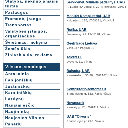
Statyba, nekilnojamasis
Servicenet, Vilniaus padalinys, UAB
turtas
P. Lukšio g./ Verkių g. 29, 4 korpusas, Vilnius
Paslaugos
Mobilūs Kompiuteriai, UAB
Pramonė, įranga
Kalvarijų g. 125, LT-08221, VILNIUS
Transportas
Retika, UAB
Valstybės įstaigos,
Žemaitės g. 21, LT-03118, Vilnius
organizacijos
Švietimas, mokymai
GeekTrade Lietuva
Žemės ūkis
Vilniaus r. Pagiriai 21
Žiniasklaida, reklama
Telefix LT
Lvovo g. 11, Vilnius
Vilniaus seniūnijos
Balsofta, UAB
Antakalnio
Kaminkelio g. 30-38, LT-02182, Vilnius
Fabijoniškių
Justiniškių
KompiuterioRemontas.lt
Karoliniškių
Staneviciaus g. 32a, Fabijoniškes
Lazdynų
Novastar.lt
Naujamiesčio
Kareivių g. 12, LT-09117, Vilnius
Naujininkų
UAB "Oliveris"
Naujosios Vilnios
Konstitucijos pr. 21A, Vilnius
Panerių