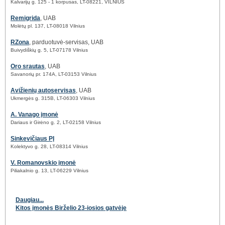
Kalvarijų g. 125 - 1 korpusas, LT-08221, VILNIUS
Remigrida
, UAB
Molėtų pl. 137, LT-08018 Vilnius
RZona
, parduotuvė-servisas, UAB
Buivydiškių g. 5, LT-07178 Vilnius
Oro srautas
, UAB
Savanorių pr. 174A, LT-03153 Vilnius
Avižienių autoservisas
, UAB
Ukmergės g. 315B, LT-06303 Vilnius
A. Vanago įmonė
Dariaus ir Girėno g. 2, LT-02158 Vilnius
Sinkevičiaus PĮ
Kolektyvo g. 28, LT-08314 Vilnius
V. Romanovskio įmonė
Piliakalnio g. 13, LT-06229 Vilnius
Daugiau...
Kitos įmonės Birželio 23-iosios gatvėje