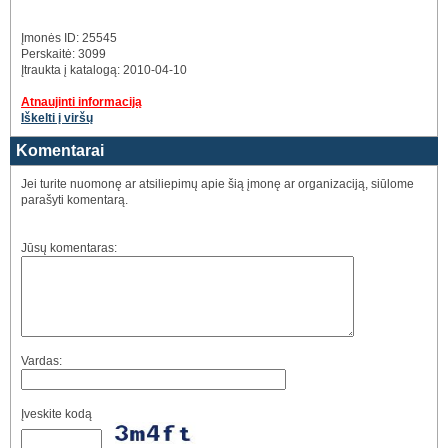
Įmonės ID: 25545
Perskaitė: 3099
Įtraukta į katalogą: 2010-04-10
Atnaujinti informaciją
Iškelti į viršų
Komentarai
Jei turite nuomonę ar atsiliepimų apie šią įmonę ar organizaciją, siūlome
parašyti komentarą.
Jūsų komentaras:
Vardas:
Įveskite kodą