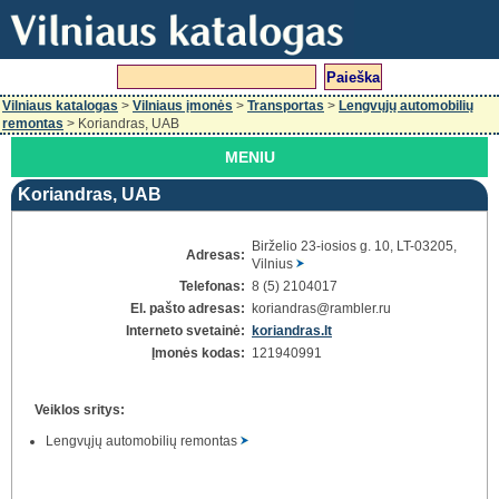
Vilniaus katalogas
>
Vilniaus įmonės
>
Transportas
>
Lengvųjų automobilių
remontas
> Koriandras, UAB
MENIU
Koriandras, UAB
Birželio 23-iosios g. 10, LT-03205,
Adresas:
Vilnius
Telefonas:
8 (5) 2104017
El. pašto adresas:
koriandras@rambler.ru
Interneto svetainė:
koriandras.lt
Įmonės kodas:
121940991
Veiklos sritys:
Lengvųjų automobilių remontas