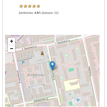
Įvertinimas:
4.9
/
5
(balsavo:
22
)
+
−