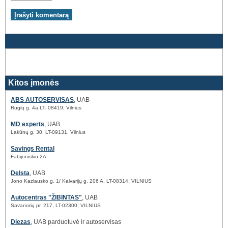
Kitos įmonės
ABS AUTOSERVISAS
, UAB
Rugių g. 4a LT- 08419, Vilnius
MD experts
, UAB
Lakūnų g. 30, LT-09131, Vilnius
Savings Rental
Fabijoniskiu 2A
Delsta
, UAB
Jono Kazlausko g. 1/ Kalvarijų g. 206 A, LT-08314, VILNIUS
Autocentras "ŽIBINTAS"
, UAB
Savanorių pr. 217, LT-02300, VILNIUS
Diezas
, UAB parduotuvė ir autoservisas