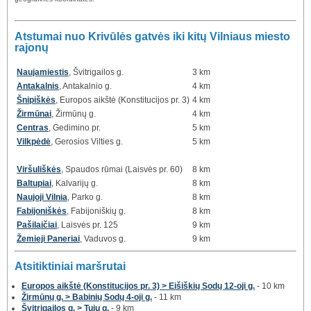
Atstumai nuo Krivūlės gatvės iki kitų Vilniaus miesto
rajonų
Naujamiestis
, Švitrigailos g.
3 km
Antakalnis
, Antakalnio g.
4 km
Šnipiškės
, Europos aikštė (Konstitucijos pr. 3)
4 km
Žirmūnai
, Žirmūnų g.
4 km
Centras
, Gedimino pr.
5 km
Vilkpėdė
, Gerosios Vilties g.
5 km
Viršuliškės
, Spaudos rūmai (Laisvės pr. 60)
8 km
Baltupiai
, Kalvarijų g.
8 km
Naujoji Vilnia
, Parko g.
8 km
Fabijoniškės
, Fabijoniškių g.
8 km
Pašilaičiai
, Laisvės pr. 125
9 km
Žemieji Paneriai
, Vaduvos g.
9 km
Atsitiktiniai maršrutai
Europos aikštė (Konstitucijos pr. 3) > Eišiškių Sodų 12-oji g.
- 10 km
Žirmūnų g. > Babinių Sodų 4-oji g.
- 11 km
Švitrigailos g. > Tujų g.
- 9 km