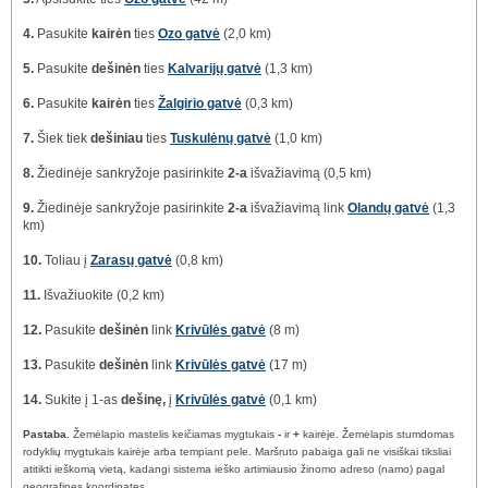
4.
Pasukite
kairėn
ties
Ozo gatvė
(2,0 km)
5.
Pasukite
dešinėn
ties
Kalvarijų gatvė
(1,3 km)
6.
Pasukite
kairėn
ties
Žalgirio gatvė
(0,3 km)
7.
Šiek tiek
dešiniau
ties
Tuskulėnų gatvė
(1,0 km)
8.
Žiedinėje sankryžoje pasirinkite
2-a
išvažiavimą (0,5 km)
9.
Žiedinėje sankryžoje pasirinkite
2-a
išvažiavimą link
Olandų gatvė
(1,3
km)
10.
Toliau į
Zarasų gatvė
(0,8 km)
11.
Išvažiuokite (0,2 km)
12.
Pasukite
dešinėn
link
Krivūlės gatvė
(8 m)
13.
Pasukite
dešinėn
link
Krivūlės gatvė
(17 m)
14.
Sukite į 1-as
dešinę,
į
Krivūlės gatvė
(0,1 km)
Pastaba.
Žemėlapio mastelis keičiamas mygtukais
-
ir
+
kairėje. Žemėlapis stumdomas
rodyklių mygtukais kairėje arba tempiant pele. Maršruto pabaiga gali ne visiškai tiksliai
atitikti ieškomą vietą, kadangi sistema ieško artimiausio žinomo adreso (namo) pagal
geografines koordinates.