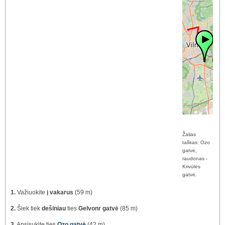
Žalias
taškas: Ozo
gatvė,
raudonas -
Krivūlės
gatvė.
1.
Važiuokite
į vakarus
(59 m)
2.
Šiek tiek
dešiniau
ties
Gelvonr gatvė
(85 m)
3.
Apsisukite
ties
Ozo gatvė
(42 m)