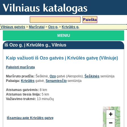
Vilniaus gatvės
>
Maršrutai
>
Ozo g.
>
Krivūlės g.
MENIU
Iš Ozo g. į Krivūlės g., Vilnius
Kaip važiuoti iš Ozo gatvės į Krivūlės gatvę (Vilniuje)
Pakeisti maršrutą
Maršruto pradžia:
Šeškinė,
Ozo
gatvė (Akropolis),
Šeškinės
seniūnija
Pabaiga:
Krivūlės
gatvė,
Senamiesčio
seniūnija
Atstumas gatvėmis:
8 km
Atstumas tiesia linija:
5 km
Važiavimo trukmė:
13 minučių
+
Išsamiau apie Krivūlės gatvę
−