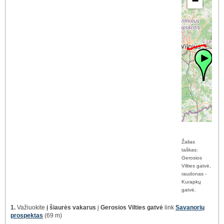
−
Žalias
taškas:
Gerosios
Vilties gatvė,
raudonas -
Kurapkų
gatvė.
1.
Važiuokite
į šiaurės vakarus
į
Gerosios Vilties gatvė
link
Savanorių
prospektas
(69 m)