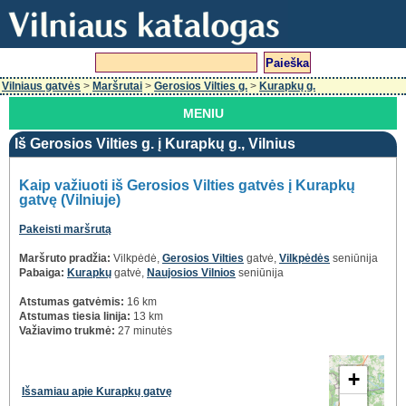
Vilniaus gatvės
>
Maršrutai
>
Gerosios Vilties g.
>
Kurapkų g.
MENIU
Iš Gerosios Vilties g. į Kurapkų g., Vilnius
Kaip važiuoti iš Gerosios Vilties gatvės į Kurapkų
gatvę (Vilniuje)
Pakeisti maršrutą
Maršruto pradžia:
Vilkpėdė,
Gerosios Vilties
gatvė,
Vilkpėdės
seniūnija
Pabaiga:
Kurapkų
gatvė,
Naujosios Vilnios
seniūnija
Atstumas gatvėmis:
16 km
Atstumas tiesia linija:
13 km
Važiavimo trukmė:
27 minutės
+
Išsamiau apie Kurapkų gatvę