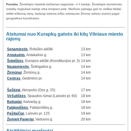
Pastaba.
Žemėlapio mastelis keičiamas mygtukais
-
ir
+
kairėje. Žemėlapis stumdomas
rodyklių mygtukais kairėje arba tempiant pele. Maršruto pabaiga gali ne visiškai tiksliai
atitikti ieškomą vietą, kadangi sistema ieško artimiausio žinomo adreso (namo) pagal
geografines koordinates.
Atstumai nuo Kurapkų gatvės iki kitų Vilniaus miesto
rajonų
Senamiestis
, Rotušės aikštė
13 km
Antakalnis
, Antakalnio g.
13 km
Šnipiškės
, Europos aikštė (Konstitucijos pr. 3)
14 km
Naujamiestis
, Švitrigailos g.
14 km
Žirmūnai
, Žirmūnų g.
14 km
Centras
, Gedimino pr.
14 km
Šeškinė
, Akropolis (Ozo g. 25)
17 km
Viršuliškės
, Spaudos rūmai (Laisvės pr. 60)
18 km
Baltupiai
, Kalvarijų g.
18 km
Fabijoniškės
, Fabijoniškių g.
18 km
Pašilaičiai
, Laisvės pr. 125
19 km
Žemieji Paneriai
, Vaduvos g.
20 km
Atsitiktiniai maršrutai