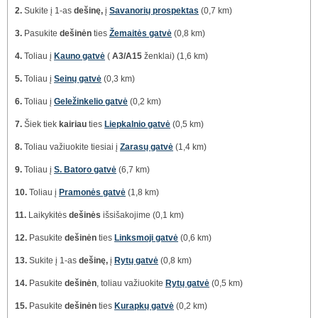
2.
Sukite į 1-as
dešinę,
į
Savanorių prospektas
(0,7 km)
3.
Pasukite
dešinėn
ties
Žemaitės gatvė
(0,8 km)
4.
Toliau į
Kauno gatvė
(
A3/A15
ženklai) (1,6 km)
5.
Toliau į
Seinų gatvė
(0,3 km)
6.
Toliau į
Geležinkelio gatvė
(0,2 km)
7.
Šiek tiek
kairiau
ties
Liepkalnio gatvė
(0,5 km)
8.
Toliau važiuokite tiesiai į
Zarasų gatvė
(1,4 km)
9.
Toliau į
S. Batoro gatvė
(6,7 km)
10.
Toliau į
Pramonės gatvė
(1,8 km)
11.
Laikykitės
dešinės
išsišakojime (0,1 km)
12.
Pasukite
dešinėn
ties
Linksmoji gatvė
(0,6 km)
13.
Sukite į 1-as
dešinę,
į
Rytų gatvė
(0,8 km)
14.
Pasukite
dešinėn
, toliau važiuokite
Rytų gatvė
(0,5 km)
15.
Pasukite
dešinėn
ties
Kurapkų gatvė
(0,2 km)