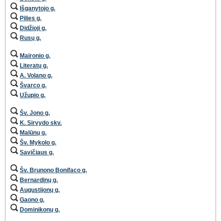
Išganytojo g.
Pilies g.
Didžioji g.
Rusų g.
Maironio g.
Literatų g.
A. Volano g.
Švarco g.
Užupio g.
Šv. Jono g.
K. Sirvydo skv.
Malūnų g.
Šv. Mykolo g.
Savičiaus g.
Šv. Brunono Bonifaco g.
Bernardinų g.
Augustijonų g.
Gaono g.
Dominikonų g.