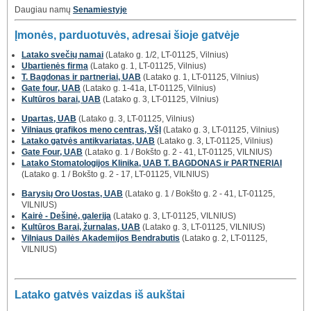
Daugiau namų
Senamiestyje
Įmonės, parduotuvės, adresai šioje gatvėje
Latako svečių namai
(Latako g. 1/2, LT-01125, Vilnius)
Ubartienės firma
(Latako g. 1, LT-01125, Vilnius)
T. Bagdonas ir partneriai, UAB
(Latako g. 1, LT-01125, Vilnius)
Gate four, UAB
(Latako g. 1-41a, LT-01125, Vilnius)
Kultūros barai, UAB
(Latako g. 3, LT-01125, Vilnius)
Upartas, UAB
(Latako g. 3, LT-01125, Vilnius)
Vilniaus grafikos meno centras, VšĮ
(Latako g. 3, LT-01125, Vilnius)
Latako gatvės antikvariatas, UAB
(Latako g. 3, LT-01125, Vilnius)
Gate Four, UAB
(Latako g. 1 / Bokšto g. 2 - 41, LT-01125, VILNIUS)
Latako Stomatologijos Klinika, UAB T. BAGDONAS ir PARTNERIAI
(Latako g. 1 / Bokšto g. 2 - 17, LT-01125, VILNIUS)
Barysių Oro Uostas, UAB
(Latako g. 1 / Bokšto g. 2 - 41, LT-01125,
VILNIUS)
Kairė - Dešinė, galerija
(Latako g. 3, LT-01125, VILNIUS)
Kultūros Barai, žurnalas, UAB
(Latako g. 3, LT-01125, VILNIUS)
Vilniaus Dailės Akademijos Bendrabutis
(Latako g. 2, LT-01125,
VILNIUS)
Latako gatvės vaizdas iš aukštai