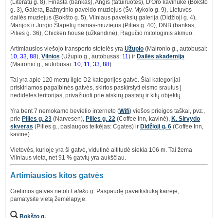
(Literatų g. 8), Finasta (bankas), Angis (tatuiruotės), D'Oro kavinukė (Bokšto
g. 3), Galera, Bažnytinio paveldo muziejus (Šv. Mykolo g. 9), Lietuvos
dailės muziejus (Bokšto g. 5), Vilniaus paveikslų galerija (Didžioji g. 4),
Marijos ir Jurgio Šlapelių namas-muziejus (Pilies g. 40), DNB (bankas,
Pilies g. 36), Chicken house (užkandinė), Ragučio mitologinis akmuo.
Artimiausios viešojo transporto stotelės yra
Užupio
(Maironio g., autobusai:
10, 33, 88
),
Vilnios
(Užupio g., autobusas:
11
) ir
Dailės akademija
(Maironio g., autobusai:
10, 11, 33, 88
).
Tai yra apie 120 metrų ilgio D2 kategorijos gatvė. Šiai kategorijai
priskiriamos pagalbinės gatvės, skirtos paskirstyti eismo srautus į
nedideles teritorijas, privažiuoti prie atskirų pastatų ir kitų objektų.
Yra bent 7 nemokamo bevielio interneto (
Wifi
) viešos prieigos taškai, pvz.,
prie
Pilies g. 23
(Narvesen),
Pilies g. 22
(Coffee Inn, kavinė),
K. Sirvydo
skveras
(Pilies g., paslaugos teikėjas: Cgates) ir
Didžioji g. 6
(Coffee Inn,
kavinė).
Vietovės, kurioje yra ši gatvė, vidutinė altitudė siekia 106 m. Tai žema
Vilniaus vieta, net 91 % gatvių yra aukščiau.
Artimiausios kitos gatvės
Gretimos gatvės netoli
Latako g.
Paspaudę paveiksliuką kairėje,
pamatysite vietą žemėlapyje.
Bokšto g.