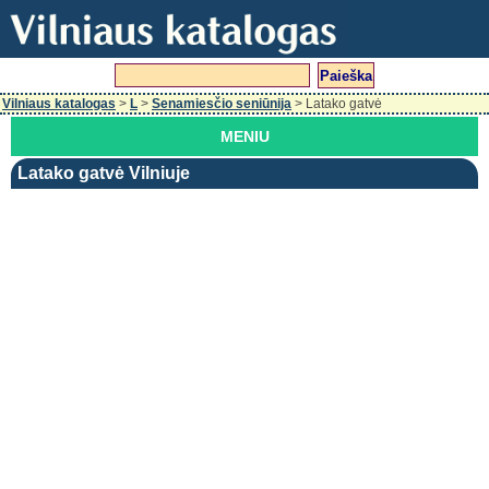
Vilniaus katalogas
>
L
>
Senamiesčio seniūnija
> Latako gatvė
MENIU
Latako gatvė Vilniuje