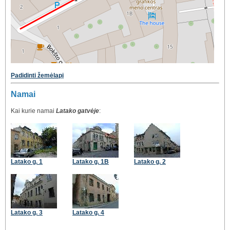
Padidinti žemėlapį
Namai
Kai kurie namai
Latako gatvėje
:
Latako g. 1
Latako g. 1B
Latako g. 2
Latako g. 3
Latako g. 4