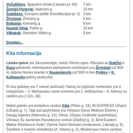
Viršuliškės
, Spaudos rūmai (Laisvės pr. 60)
7 km
Žemieji Paneriai
, Vaduvos g.
10 km
Šnipiškės
, Europos aikštė (Konstitucijos pr. 3)
3 km
Žirmūnai
, Žirmūnų g.
5 km
Baltupiai
, Kalvarijų g.
8 km
Naujoji Vilnia
, Parko g.
10 km
Vilkpėdė
, Gerosios Vilties g.
5 km
Daugiau...
Kita informacija
Latako gatvė
yra Senamiestyje, netoli Vilnios upės. Ribojasi su
Bokšto
ir
Rusų
gatvėmis. Artimiausios kaimyninės seniūnijos yra
Žirmūnai
(už 800
m, kitame Neries krante) ir
Naujamiestis
(už 900 m ties
Pylimo
ir
K.
Kalinausko
gatvių sankryža).
Iš viso gatvėje yra 7 namai (adresai). Namų su lyginiais numeriais yra 4,
nelyginiais – 3. Mažiausias namo numeris yra 1, didžiausias – 6. Adresų su
raidėm yra 2 (2A, 1B).
Netoli gatvės yra prekybos centrai
Aibė
(Pilies g. 18), IKI EXPRESS Užupis
(Užupio g. 7). Taip pat apylinkėse yra Vilniaus Dievo Motinos Ėmimo į
Dangų katedra (Maironio g. 14), Vilnia, Užupio Undinėlė (paminklas),
Vilniaus Šv. kankinės Paraskevos cerkvė (Didžioji g. 2), Best Eastern
Mabre Residence Hotel, Vyninė Saint Germain (restoranas, Literatų g. 9),
Švietimo ir mokslo ministerija (A. Volano g. 2), Modernaus meno centras