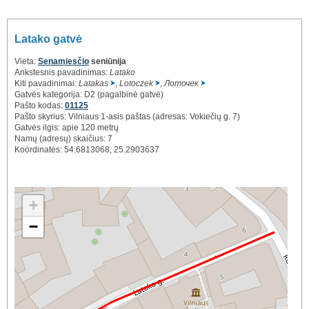
Latako gatvė
Vieta:
Senamiesčio
seniūnija
Ankstesnis pavadinimas:
Latako
Kiti pavadinimai:
Latakas
,
Lotoczek
,
Лоточек
Gatvės kategorija: D2 (pagalbinė gatvė)
Pašto kodas:
01125
Pašto skyrius: Vilniaus 1-asis paštas (adresas: Vokiečių g. 7)
Gatvės ilgis: apie 120 metrų
Namų (adresų) skaičius: 7
Koordinatės: 54.6813068, 25.2903637
+
−