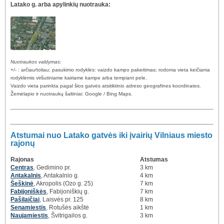
Latako g. arba apylinkių nuotrauka:
Nuotraukos valdymas:
+/- : arčiau/toliau; pasukimo rodyklės: vaizdo kampo pakeitimas; rodoma vieta keičiama
rodyklėmis viršutiniame kairiame kampe arba tempiant pele.
Vaizdo vieta parinkta pagal šios gatvės atsitiktinio adreso geografines koordinates.
Žemėlapio ir nuotraukų šaltiniai: Google / Bing Maps.
Atstumai nuo Latako gatvės iki įvairių Vilniaus miesto
rajonų
Rajonas
Atstumas
Centras
, Gedimino pr.
3 km
Antakalnis
, Antakalnio g.
4 km
Šeškinė
, Akropolis (Ozo g. 25)
7 km
Fabijoniškės
, Fabijoniškių g.
7 km
Pašilaičiai
, Laisvės pr. 125
8 km
Senamiestis
, Rotušės aikštė
1 km
Naujamiestis
, Švitrigailos g.
3 km