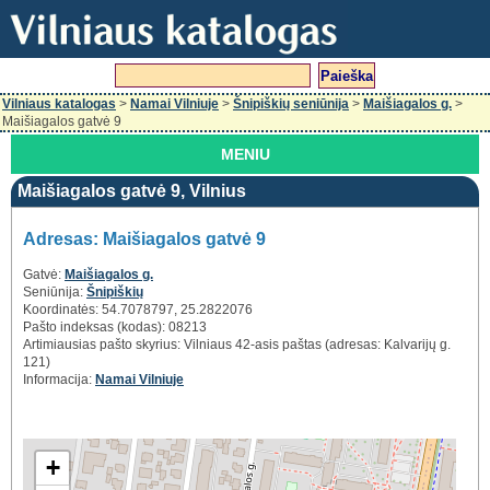
Vilniaus katalogas
>
Namai Vilniuje
>
Šnipiškių seniūnija
>
Maišiagalos g.
>
Maišiagalos gatvė 9
MENIU
Maišiagalos gatvė 9, Vilnius
Adresas: Maišiagalos gatvė 9
Gatvė:
Maišiagalos g.
Seniūnija:
Šnipiškių
Koordinatės: 54.7078797, 25.2822076
Pašto indeksas (kodas): 08213
Artimiausias pašto skyrius: Vilniaus 42-asis paštas (adresas: Kalvarijų g.
121)
Informacija:
Namai Vilniuje
+