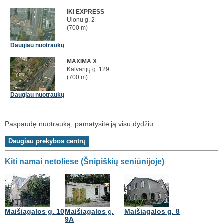
IKI EXPRESS
Ulonų g. 2
(700 m)
Daugiau nuotraukų
MAXIMA X
Kalvarijų g. 129
(700 m)
Daugiau nuotraukų
Paspaudę nuotrauką, pamatysite ją visu dydžiu.
Kiti namai netoliese (Šnipiškių seniūnijoje)
Maišiagalos g. 10
Maišiagalos g.
Maišiagalos g. 8
9A