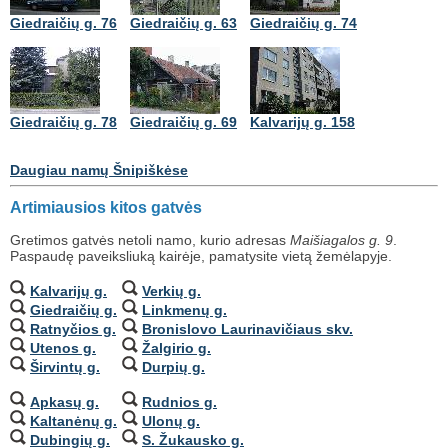
Giedraičių g. 76
Giedraičių g. 63
Giedraičių g. 74
Giedraičių g. 78
Giedraičių g. 69
Kalvarijų g. 158
Daugiau namų Šnipiškėse
Artimiausios kitos gatvės
Gretimos gatvės netoli namo, kurio adresas
Maišiagalos g. 9
.
Paspaudę paveiksliuką kairėje, pamatysite vietą žemėlapyje.
Kalvarijų g.
Verkių g.
Giedraičių g.
Linkmenų g.
Ratnyčios g.
Bronislovo Laurinavičiaus skv.
Utenos g.
Žalgirio g.
Širvintų g.
Durpių g.
Apkasų g.
Rudnios g.
Kaltanėnų g.
Ulonų g.
Dubingių g.
S. Žukausko g.