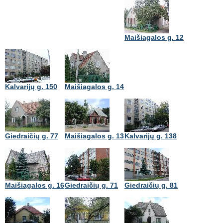
Maišiagalos g. 12
Kalvarijų g. 150
Maišiagalos g. 14
Giedraičių g. 77
Maišiagalos g. 13
Kalvarijų g. 138
Maišiagalos g. 16
Giedraičių g. 71
Giedraičių g. 81