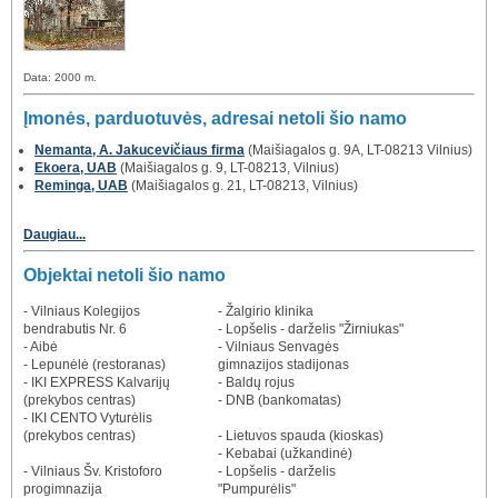
Data: 2000 m.
Įmonės, parduotuvės, adresai netoli šio namo
Nemanta, A. Jakucevičiaus firma
(Maišiagalos g. 9A, LT-08213 Vilnius)
Ekoera, UAB
(Maišiagalos g. 9, LT-08213, Vilnius)
Reminga, UAB
(Maišiagalos g. 21, LT-08213, Vilnius)
Daugiau...
Objektai netoli šio namo
- Vilniaus Kolegijos
- Žalgirio klinika
bendrabutis Nr. 6
- Lopšelis - darželis "Žirniukas"
- Aibė
- Vilniaus Senvagės
- Lepunėlė (restoranas)
gimnazijos stadijonas
- IKI EXPRESS Kalvarijų
- Baldų rojus
(prekybos centras)
- DNB (bankomatas)
- IKI CENTO Vyturėlis
(prekybos centras)
- Lietuvos spauda (kioskas)
- Kebabai (užkandinė)
- Vilniaus Šv. Kristoforo
- Lopšelis - darželis
progimnazija
"Pumpurėlis"