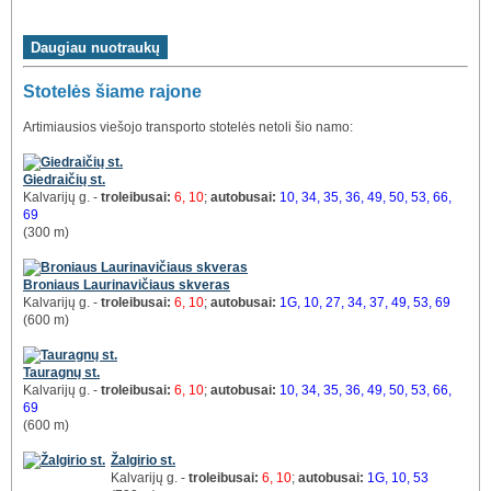
Stotelės šiame rajone
Artimiausios viešojo transporto stotelės netoli šio namo:
Giedraičių st.
Kalvarijų g. -
troleibusai:
6, 10
;
autobusai:
10, 34, 35, 36, 49, 50, 53, 66,
69
(300 m)
Broniaus Laurinavičiaus skveras
Kalvarijų g. -
troleibusai:
6, 10
;
autobusai:
1G, 10, 27, 34, 37, 49, 53, 69
(600 m)
Tauragnų st.
Kalvarijų g. -
troleibusai:
6, 10
;
autobusai:
10, 34, 35, 36, 49, 50, 53, 66,
69
(600 m)
Žalgirio st.
Kalvarijų g. -
troleibusai:
6, 10
;
autobusai:
1G, 10, 53