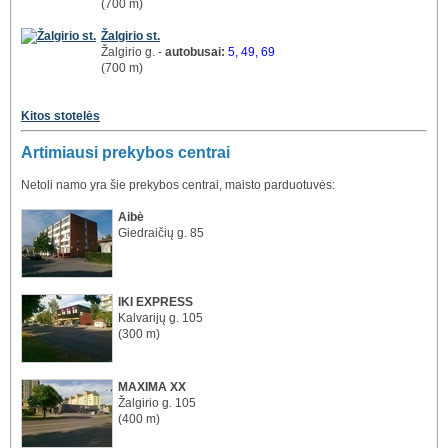
(700 m)
Žalgirio st.
Žalgirio g. -
autobusai:
5, 49, 69
(700 m)
Kitos stotelės
Artimiausi prekybos centrai
Netoli namo yra šie prekybos centrai, maisto parduotuvės:
Aibė
Giedraičių g. 85
IKI EXPRESS
Kalvarijų g. 105
(300 m)
MAXIMA XX
Žalgirio g. 105
(400 m)