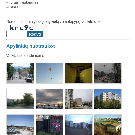
- Fortas (restoranas)
- Gėlės
Norėdami pamatyti objektų vietą žemėlapyje, įveskite šį kodą.
Apylinkių nuotraukos
Vaizdai netoli šio namo: