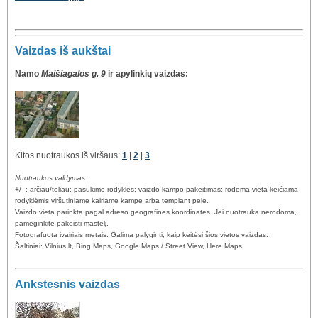
Vaizdas iš aukštai
Namo
Maišiagalos g. 9
ir apylinkių vaizdas:
Kitos nuotraukos iš viršaus:
1
|
2
|
3
Nuotraukos valdymas:
+/- : arčiau/toliau; pasukimo rodyklės: vaizdo kampo pakeitimas; rodoma vieta keičiama
rodyklėmis viršutiniame kairiame kampe arba tempiant pele.
Vaizdo vieta parinkta pagal adreso geografines koordinates. Jei nuotrauka nerodoma,
pamėginkite pakeisti mastelį.
Fotografuota įvairiais metais. Galima palyginti, kaip keitėsi šios vietos vaizdas.
Šaltiniai: Vilnius.lt, Bing Maps, Google Maps / Street View, Here Maps
Ankstesnis vaizdas