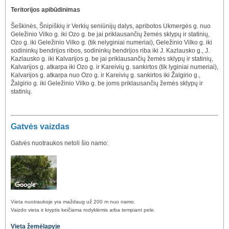
Teritorijos apibūdinimas
Šeškinės, Šnipiškių ir Verkių seniūnijų dalys, apribotos Ukmergės g. nuo
Geležinio Vilko g. iki Ozo g. be jai priklausančių žemės sklypų ir statinių,
Ozo g. iki Geležinio Vilko g. (tik nelyginiai numeriai), Geležinio Vilko g. iki
sodininkų bendrijos ribos, sodininkų bendrijos riba iki J. Kazlausko g., J.
Kazlausko g. iki Kalvarijos g. be jai priklausančių žemės sklypų ir statinių,
Kalvarijos g. atkarpa iki Ozo g. ir Kareivių g. sankirtos (tik lyginiai numeriai),
Kalvarijos g. atkarpa nuo Ozo g. ir Kareivių g. sankirtos iki Žalgirio g.,
Žalgirio g. iki Geležinio Vilko g. be joms priklausančių žemės sklypų ir
statinių.
Gatvės vaizdas
Gatvės nuotraukos netoli šio namo:
Vieta nuotraukoje yra maždaug už 200 m nuo namo.
Vaizdo vieta ir kryptis keičiama rodyklėmis arba tempiant pele.
Vieta žemėlapyje