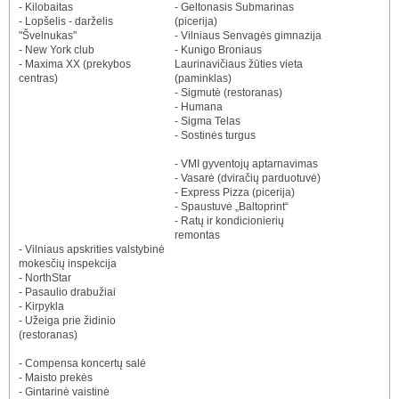
- Kilobaitas
- Geltonasis Submarinas
- Lopšelis - darželis
(picerija)
"Švelnukas"
- Vilniaus Senvagės gimnazija
- New York club
- Kunigo Broniaus
- Maxima XX (prekybos
Laurinavičiaus žūties vieta
centras)
(paminklas)
- Sigmutė (restoranas)
- Humana
- Sigma Telas
- Sostinės turgus
- VMI gyventojų aptarnavimas
- Vasarė (dviračių parduotuvė)
- Express Pizza (picerija)
- Spaustuvė „Baltoprint“
- Ratų ir kondicionierių
remontas
- Vilniaus apskrities valstybinė
mokesčių inspekcija
- NorthStar
- Pasaulio drabužiai
- Kirpykla
- Užeiga prie židinio
(restoranas)
- Compensa koncertų salė
- Maisto prekės
- Gintarinė vaistinė