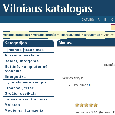
GATVĖS:
A
B
C
Vilniaus katalogas
>
Vilniaus įmonės
>
Finansai, teisė
>
Draudimas
> Menava
Menava
Kategorijos
- Įmonės įtraukimas -
Apranga, avalynė
Baldai, interjeras
El. paš
Buitinė, kompiuterinė
technika
Energetika
Veiklos sritys:
IT, telekomunikacijos
Draudimas
Finansai, teisė
Grožis, sveikata
Laisvalaikis, turizmas
Maistas
Medicina, farmacija
Įvertinimas:
5.0
/
5
(balsavo:
1