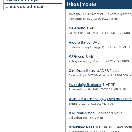
Namai Vilniuje
Kitos įmonės
Lietuvos adresai
Invega
, UAB Investicijų ir verslo garanti
Konstitucijos pr. 7, LT-08501, Vilnius
Celerauto
, UAB
Grūdų Sodų 10 - oji g. 31, LT-11303, VILNIUS
Alcoro Baltic
, UAB
Krakiškių Sodų 15-oji g. 119, LT-14269, VILNI
VJ Group
, UAB
V. Nagevičiaus g. 4 - 21, LT-08237, VILNIUS
Cito Draudimas
, UADBB filialas
Savanorių pr. 247 (Maxima bazė), LT-02300, 
Investicijų Brokeris
, UADBB
Smolensko g. 6 - 208, LT-03201, VILNIUS
UAB "PZU Lietuva gyvybės draudima
Eigulių g. 21, LT-03150, VILNIUS
BTA draudimas
, Sostinės skyrius
Viršuliškių skg. 34, Vilnius
Draudimo Pasaulis
, UADBB Savanorių 
S. Konarskio g. 8, LT-03122, VILNIUS