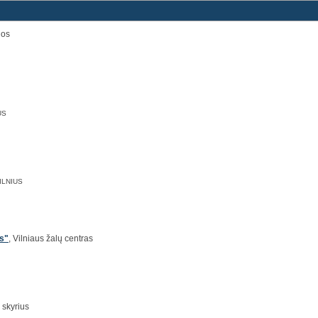
jos
US
VILNIUS
s"
, Vilniaus žalų centras
skyrius