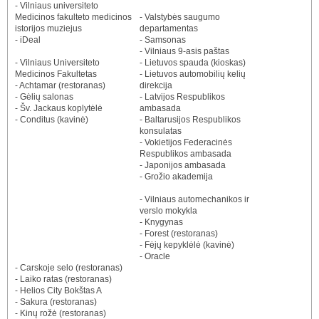
- Vilniaus universiteto
Medicinos fakulteto medicinos
- Valstybės saugumo
istorijos muziejus
departamentas
- iDeal
- Samsonas
- Vilniaus 9-asis paštas
- Vilniaus Universiteto
- Lietuvos spauda (kioskas)
Medicinos Fakultetas
- Lietuvos automobilių kelių
- Achtamar (restoranas)
direkcija
- Gėlių salonas
- Latvijos Respublikos
- Šv. Jackaus koplytėlė
ambasada
- Conditus (kavinė)
- Baltarusijos Respublikos
konsulatas
- Vokietijos Federacinės
Respublikos ambasada
- Japonijos ambasada
- Grožio akademija
- Vilniaus automechanikos ir
verslo mokykla
- Knygynas
- Forest (restoranas)
- Fėjų kepyklėlė (kavinė)
- Oracle
- Carskoje selo (restoranas)
- Laiko ratas (restoranas)
- Helios City Bokštas A
- Sakura (restoranas)
- Kinų rožė (restoranas)