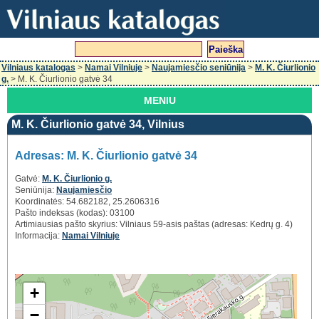
Vilniaus katalogas
>
Namai Vilniuje
>
Naujamiesčio seniūnija
>
M. K. Čiurlionio
g.
> M. K. Čiurlionio gatvė 34
MENIU
M. K. Čiurlionio gatvė 34, Vilnius
Adresas: M. K. Čiurlionio gatvė 34
Gatvė:
M. K. Čiurlionio g.
Seniūnija:
Naujamiesčio
Koordinatės: 54.682182, 25.2606316
Pašto indeksas (kodas): 03100
Artimiausias pašto skyrius: Vilniaus 59-asis paštas (adresas: Kedrų g. 4)
Informacija:
Namai Vilniuje
+
−