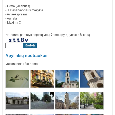
- Grata (viešbutis)
- J. Basanavičiaus mokykla
- Aviaekspresas
- Aunela
- Maxima X
Norėdami pamatyti objektų vietą žemėlapyje, įveskite šį kodą.
Apylinkių nuotraukos
Vaizdai netoli šio namo: