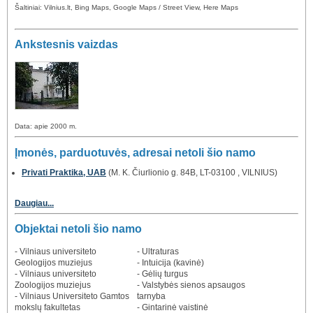
Šaltiniai: Vilnius.lt, Bing Maps, Google Maps / Street View, Here Maps
Ankstesnis vaizdas
Data: apie 2000 m.
Įmonės, parduotuvės, adresai netoli šio namo
Privati Praktika, UAB
(M. K. Čiurlionio g. 84B, LT-03100 , VILNIUS)
Daugiau...
Objektai netoli šio namo
- Vilniaus universiteto
- Ultraturas
Geologijos muziejus
- Intuicija (kavinė)
- Vilniaus universiteto
- Gėlių turgus
Zoologijos muziejus
- Valstybės sienos apsaugos
- Vilniaus Universiteto Gamtos
tarnyba
mokslų fakultetas
- Gintarinė vaistinė