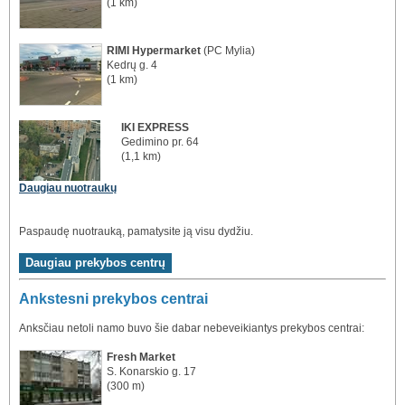
(1 km)
RIMI Hypermarket
(PC Mylia)
Kedrų g. 4
(1 km)
IKI EXPRESS
Gedimino pr. 64
(1,1 km)
Daugiau nuotraukų
Paspaudę nuotrauką, pamatysite ją visu dydžiu.
Ankstesni prekybos centrai
Anksčiau netoli namo buvo šie dabar nebeveikiantys prekybos centrai:
Fresh Market
S. Konarskio g. 17
(300 m)