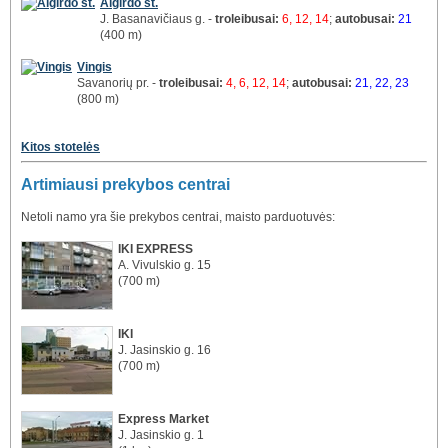
Algirdo st.
J. Basanavičiaus g. -
troleibusai:
6, 12, 14
;
autobusai:
21
(400 m)
Vingis
Savanorių pr. -
troleibusai:
4, 6, 12, 14
;
autobusai:
21, 22, 23
(800 m)
Kitos stotelės
Artimiausi prekybos centrai
Netoli namo yra šie prekybos centrai, maisto parduotuvės:
IKI EXPRESS
A. Vivulskio g. 15
(700 m)
IKI
J. Jasinskio g. 16
(700 m)
Express Market
J. Jasinskio g. 1