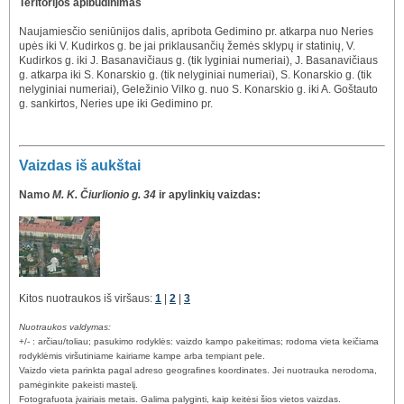
Teritorijos apibūdinimas
Naujamiesčio seniūnijos dalis, apribota Gedimino pr. atkarpa nuo Neries
upės iki V. Kudirkos g. be jai priklausančių žemės sklypų ir statinių, V.
Kudirkos g. iki J. Basanavičiaus g. (tik lyginiai numeriai), J. Basanavičiaus
g. atkarpa iki S. Konarskio g. (tik nelyginiai numeriai), S. Konarskio g. (tik
nelyginiai numeriai), Geležinio Vilko g. nuo S. Konarskio g. iki A. Goštauto
g. sankirtos, Neries upe iki Gedimino pr.
Vaizdas iš aukštai
Namo
M. K. Čiurlionio g. 34
ir apylinkių vaizdas:
Kitos nuotraukos iš viršaus:
1
|
2
|
3
Nuotraukos valdymas:
+/- : arčiau/toliau; pasukimo rodyklės: vaizdo kampo pakeitimas; rodoma vieta keičiama
rodyklėmis viršutiniame kairiame kampe arba tempiant pele.
Vaizdo vieta parinkta pagal adreso geografines koordinates. Jei nuotrauka nerodoma,
pamėginkite pakeisti mastelį.
Fotografuota įvairiais metais. Galima palyginti, kaip keitėsi šios vietos vaizdas.