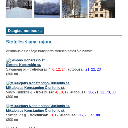
Stotelės šiame rajone
Artimiausios viešojo transporto stotelės netoli šio namo:
Simono Konarskio st.
Savanorių pr. -
troleibusai:
4, 6, 12, 14
;
autobusai:
21, 22, 23
(300 m)
Mikalojaus Konstantino Čiurlionio st.
Vinco Kudirkos g. -
troleibusai:
4, 10, 17
;
autobusai:
3G, 21, 22, 73, 88
(300 m)
Mikalojaus Konstantino Čiurlionio st.
Švitrigailos g. -
troleibusai:
10, 17
;
autobusai:
3G, 23, 73, 88
(300 m)