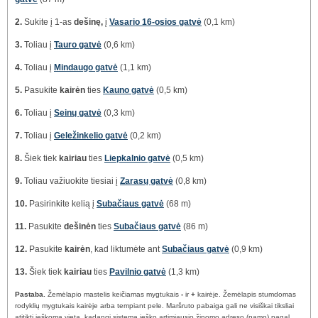
2.
Sukite į 1-as
dešinę,
į
Vasario 16-osios gatvė
(0,1 km)
3.
Toliau į
Tauro gatvė
(0,6 km)
4.
Toliau į
Mindaugo gatvė
(1,1 km)
5.
Pasukite
kairėn
ties
Kauno gatvė
(0,5 km)
6.
Toliau į
Seinų gatvė
(0,3 km)
7.
Toliau į
Geležinkelio gatvė
(0,2 km)
8.
Šiek tiek
kairiau
ties
Liepkalnio gatvė
(0,5 km)
9.
Toliau važiuokite tiesiai į
Zarasų gatvė
(0,8 km)
10.
Pasirinkite kelią į
Subačiaus gatvė
(68 m)
11.
Pasukite
dešinėn
ties
Subačiaus gatvė
(86 m)
12.
Pasukite
kairėn
, kad liktumėte ant
Subačiaus gatvė
(0,9 km)
13.
Šiek tiek
kairiau
ties
Pavilnio gatvė
(1,3 km)
Pastaba.
Žemėlapio mastelis keičiamas mygtukais
-
ir
+
kairėje. Žemėlapis stumdomas
rodyklių mygtukais kairėje arba tempiant pele. Maršruto pabaiga gali ne visiškai tiksliai
atitikti ieškomą vietą, kadangi sistema ieško artimiausio žinomo adreso (namo) pagal