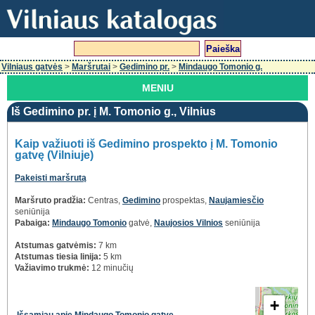
Vilniaus gatvės
>
Maršrutai
>
Gedimino pr.
>
Mindaugo Tomonio g.
MENIU
Iš Gedimino pr. į M. Tomonio g., Vilnius
Kaip važiuoti iš Gedimino prospekto į M. Tomonio
gatvę (Vilniuje)
Pakeisti maršrutą
Maršruto pradžia:
Centras,
Gedimino
prospektas,
Naujamiesčio
seniūnija
Pabaiga:
Mindaugo Tomonio
gatvė,
Naujosios Vilnios
seniūnija
Atstumas gatvėmis:
7 km
Atstumas tiesia linija:
5 km
Važiavimo trukmė:
12 minučių
+