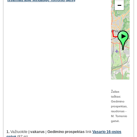
Išsamiau apie Mindaugo Tomonio gatvę
−
Žalias
taškas:
Gedimino
prospektas,
raudonas -
M. Tomonio
gatvė.
1.
Važiuokite
į vakarus
į
Gedimino prospektas
link
Vasario 16-osios
gatvė
(87 m)