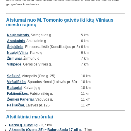
geografines koordinates.
Atstumai nuo M. Tomonio gatvės iki kitų Vilniaus
miesto rajonų
Naujamiestis
, Švitrigailos g.
5 km
Antakalnis
, Antakalnio g.
6 km
Šnipiškės
, Europos aikštė (Konstitucijos pr. 3)
6 km
Naujoji Vilnia
, Parko g.
6 km
Žirmūnai
, Žirmūnų g.
7 km
Vilkpėdė
, Gerosios Vilties g.
7 km
Šeškinė
, Akropolis (Ozo g. 25)
10 km
Viršuliškės
, Spaudos rūmai (Laisvės pr. 60)
10 km
Baltupiai
, Kalvarijų g.
10 km
Fabijoniškės
, Fabijoniškių g.
11 km
Žemieji Paneriai
, Vaduvos g.
11 km
Pašilaičiai
, Laisvės pr. 125
11 km
Atsitiktiniai maršrutai
Parko g. > Rytų g.
- 2,7 km
Akropolis (Ozo g. 25) > Bajorų Sodų 17-oji g.
- 7 km