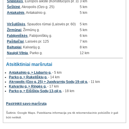
Šnipiškės
, Europos aikštė (Konstitucijos pr. 3)
3 km
Šeškinė
, Akropolis (Ozo g. 25)
5 km
Antakalnis
, Antakalnio g.
5 km
Viršuliškės
, Spaudos rūmai (Laisvės pr. 60)
5 km
Žirmūnai
, Žirmūnų g.
5 km
Fabijoniškės
, Fabijoniškių g.
6 km
Pašilaičiai
, Laisvės pr. 125
7 km
Baltupiai
, Kalvarijų g.
8 km
Naujoji Vilnia
, Parko g.
12 km
Atsitiktiniai maršrutai
Antakalnio g. > Liubarto g.
- 5 km
Parko g. > Rukeliškių g.
- 14 km
Akropolis (Ozo g. 25) > Juodvarnių Sodų 19-oji g.
- 11 km
Kalvarijų g. > Ringės g.
- 17 km
Parko g. > Eišiškių Sodų 13-oji g.
- 18 km
Pasirinkti savo maršrutą
Šaltinis: Google Maps. Pateikiama informacija yra tik rekomendacinio pobūdžio ir gali
būti netiksli.