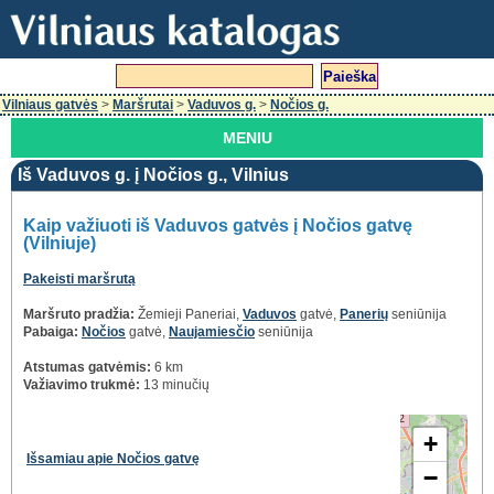
Vilniaus gatvės
>
Maršrutai
>
Vaduvos g.
>
Nočios g.
MENIU
Iš Vaduvos g. į Nočios g., Vilnius
Kaip važiuoti iš Vaduvos gatvės į Nočios gatvę
(Vilniuje)
Pakeisti maršrutą
Maršruto pradžia:
Žemieji Paneriai,
Vaduvos
gatvė,
Panerių
seniūnija
Pabaiga:
Nočios
gatvė,
Naujamiesčio
seniūnija
Atstumas gatvėmis:
6 km
Važiavimo trukmė:
13 minučių
+
Išsamiau apie Nočios gatvę
−