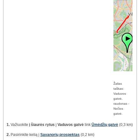
Žalias
taškas:
Vaduvos
gatvė,
raudonas -
Nočios
gatvė.
1.
Važiuokite
į šiaurės rytus
į
Vaduvos gatvė
link
Ūmėdžių gatvė
(0,3 km)
2.
Pasirinkite kelią į
Savanorių prospektas
(0,2 km)