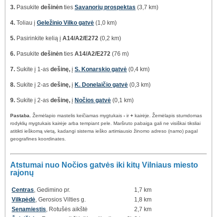
3.
Pasukite
dešinėn
ties
Savanorių prospektas
(3,7 km)
4.
Toliau į
Geležinio Vilko gatvė
(1,0 km)
5.
Pasirinkite kelią į
A14/A2/E272
(0,2 km)
6.
Pasukite
dešinėn
ties
A14/A2/E272
(76 m)
7.
Sukite į 1-as
dešinę,
į
S. Konarskio gatvė
(0,4 km)
8.
Sukite į 2-as
dešinę,
į
K. Donelaičio gatvė
(0,3 km)
9.
Sukite į 2-as
dešinę,
į
Nočios gatvė
(0,1 km)
Pastaba.
Žemėlapio mastelis keičiamas mygtukais
-
ir
+
kairėje. Žemėlapis stumdomas
rodyklių mygtukais kairėje arba tempiant pele. Maršruto pabaiga gali ne visiškai tiksliai
atitikti ieškomą vietą, kadangi sistema ieško artimiausio žinomo adreso (namo) pagal
geografines koordinates.
Atstumai nuo Nočios gatvės iki kitų Vilniaus miesto
rajonų
Centras
, Gedimino pr.
1,7 km
Vilkpėdė
, Gerosios Vilties g.
1,8 km
Senamiestis
, Rotušės aikštė
2,7 km