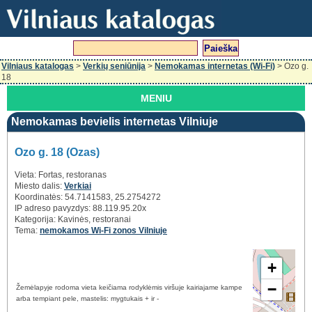
Vilniaus katalogas
>
Verkių seniūnija
>
Nemokamas internetas (Wi-Fi)
> Ozo g.
18
MENIU
Nemokamas bevielis internetas Vilniuje
Ozo g. 18 (Ozas)
Vieta: Fortas, restoranas
Miesto dalis:
Verkiai
Koordinatės: 54.7141583, 25.2754272
IP adreso pavyzdys: 88.119.95.20x
Kategorija: Kavinės, restoranai
Tema:
nemokamos Wi-Fi zonos Vilniuje
+
−
Žemėlapyje rodoma vieta keičiama rodyklėmis viršuje kairiajame kampe
arba tempiant pele, mastelis: mygtukais + ir -