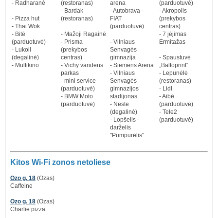
- Radharanė
(restoranas)
arena
(parduotuvė)
- Bardak
- Autobrava -
- Akropolis
- Pizza hut
(restoranas)
FIAT
(prekybos
- Thai Wok
(parduotuvė)
centras)
- Bitė
- Mažoji Ragainė
- 7 įėjimas
(parduotuvė)
- Prisma
- Vilniaus
Ermitažas
- Lukoil
(prekybos
Senvagės
(degalinė)
centras)
gimnazija
- Spaustuvė
- Multikino
- Vichy vandens
- Siemens Arena
„Baltoprint“
parkas
- Vilniaus
- Lepunėlė
- mini service
Senvagės
(restoranas)
(parduotuvė)
gimnazijos
- Lidl
- BMW Moto
stadijonas
- Aibė
(parduotuvė)
- Neste
(parduotuvė)
(degalinė)
- Tele2
- Lopšelis -
(parduotuvė)
darželis
"Pumpurėlis"
Kitos Wi-Fi zonos netoliese
Ozo g. 18
(Ozas)
Caffeine
Ozo g. 18
(Ozas)
Charlie pizza