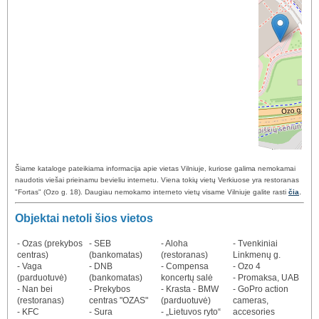
Šiame kataloge pateikiama informacija apie vietas Vilniuje, kuriose galima nemokamai
naudotis viešai prieinamu bevieliu internetu. Viena tokių vietų Verkiuose yra restoranas
.
"Fortas" (Ozo g. 18). Daugiau nemokamo interneto vietų visame Vilniuje galite rasti
čia
Objektai netoli šios vietos
- Ozas (prekybos
- SEB
- Aloha
- Tvenkiniai
centras)
(bankomatas)
(restoranas)
Linkmenų g.
- Vaga
- DNB
- Compensa
- Ozo 4
(parduotuvė)
(bankomatas)
koncertų salė
- Promaksa, UAB
- Nan bei
- Prekybos
- Krasta - BMW
- GoPro action
(restoranas)
centras "OZAS"
(parduotuvė)
cameras,
- KFC
- Sura
- „Lietuvos ryto“
accesories