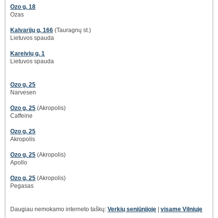
Ozo g. 18
Ozas
Kalvarijų g. 166
(Tauragnų st.)
Lietuvos spauda
Kareivių g. 1
Lietuvos spauda
Ozo g. 25
Narvesen
Ozo g. 25
(Akropolis)
Caffeine
Ozo g. 25
Akropolis
Ozo g. 25
(Akropolis)
Apollo
Ozo g. 25
(Akropolis)
Pegasas
Daugiau nemokamo interneto taškų:
Verkių seniūnijoje
|
visame Vilniuje