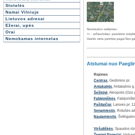
Stotelės
Namai Vilniuje
Lietuvos adresai
Ežerai, upės
Nuotraukos valdymas:
Orai
+/- : arčiau/toliau; pasukimo rody
Nemokamas internetas
Vaizdo vieta parinkta pagal šios ga
Atstumai nuo Paeglinė
Rajonas
Centras
, Gedimino pr.
Antakalnis
, Antakalnio g.
Šeškinė
, Akropolis (Ozo 
Fabijoniškės
, Fabijoniški
Pašilaičiai
, Laisvės pr. 1
Senamiestis
, Rotušės ai
Naujamiestis
, Švitrigailo
Viršuliškės
, Spaudos rūm
Žemieji Paneriai
, Vaduvo