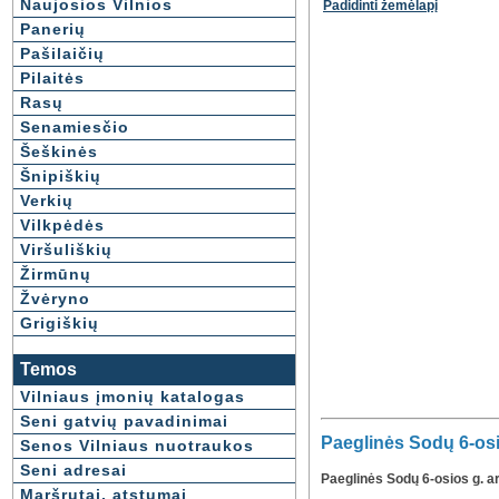
Naujosios Vilnios
Padidinti žemėlapį
Panerių
Pašilaičių
Pilaitės
Rasų
Senamiesčio
Šeškinės
Šnipiškių
Verkių
Vilkpėdės
Viršuliškių
Žirmūnų
Žvėryno
Grigiškių
Temos
Vilniaus įmonių katalogas
Seni gatvių pavadinimai
Paeglinės Sodų 6-osi
Senos Vilniaus nuotraukos
Seni adresai
Paeglinės Sodų 6-osios g. a
Maršrutai, atstumai