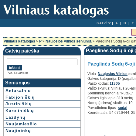
GATVĖS:
A
B
C
Vilniaus katalogas
>
P
>
Naujosios Vilnios seniūnija
> Paeglinės Sodų 6-oji ga
Paeglinės Sodų 6-oji g
Gatvių paieška
Paeglinės Sodų 6-oji
Pvz.
Savanorių
Vieta:
Naujosios Vilnios
seni
Gatvės kategorija: D (pagalbi
Seniūnijos
Pašto kodas:
11305
Pašto skyrius: Vilniaus 20-as
Antakalnio
Sodininkų bendrija "Rūta-1"
Fabijoniškių
Gatvės ilgis: apie 310 metrų
Namų (adresų) skaičius: 19
Justiniškių
Pavadinimo tipas:
sodai
Karoliniškių
Koordinatės: 54.6716444, 2
Lazdynų
Naujamiesčio
Naujininkų