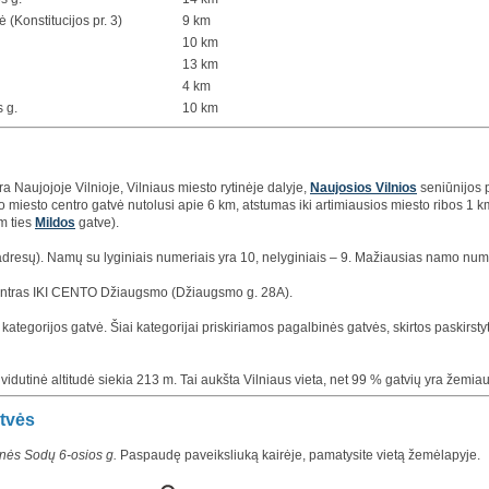
ė (Konstitucijos pr. 3)
9 km
10 km
13 km
4 km
s g.
10 km
ra Naujojoje Vilnioje, Vilniaus miesto rytinėje dalyje,
Naujosios Vilnios
seniūnijos 
 miesto centro gatvė nutolusi apie 6 km, atstumas iki artimiausios miesto ribos 1 
m ties
Mildos
gatve).
adresų). Namų su lyginiais numeriais yra 10, nelyginiais – 9. Mažiausias namo nume
centras IKI CENTO Džiaugsmo (Džiaugsmo g. 28A).
kategorijos gatvė. Šiai kategorijai priskiriamos pagalbinės gatvės, skirtos paskirstyti 
, vidutinė altitudė siekia 213 m. Tai aukšta Vilniaus vieta, net 99 % gatvių yra žemiau
atvės
nės Sodų 6-osios g.
Paspaudę paveiksliuką kairėje, pamatysite vietą žemėlapyje.