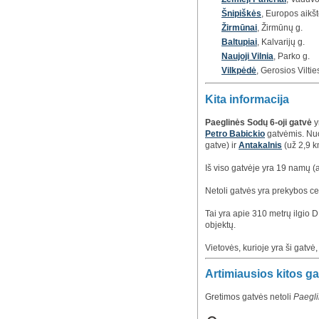
Šnipiškės
, Europos aikšt
Žirmūnai
, Žirmūnų g.
Baltupiai
, Kalvarijų g.
Naujoji Vilnia
, Parko g.
Vilkpėdė
, Gerosios Viltie
Kita informacija
Paeglinės Sodų 6-oji gatvė
y
Petro Babickio
gatvėmis. Nuo
gatve) ir
Antakalnis
(už 2,9 k
Iš viso gatvėje yra 19 namų (
Netoli gatvės yra prekybos 
Tai yra apie 310 metrų ilgio D 
objektų.
Vietovės, kurioje yra ši gatvė
Artimiausios kitos g
Gretimos gatvės netoli
Paegli