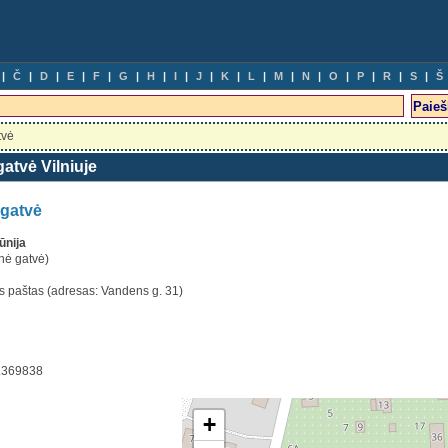
Č
D
E
F
G
H
I
J
K
L
M
N
O
P
R
S
Š
tvė
atvė Vilniuje
 gatvė
ūnija
nė gatvė)
is paštas (adresas: Vandens g. 31)
5.369838
+