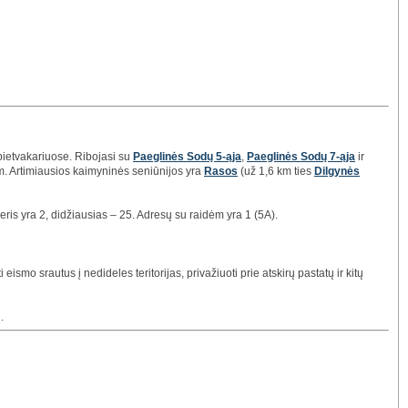
pietvakariuose. Ribojasi su
Paeglinės Sodų 5-ąja
,
Paeglinės Sodų 7-ąja
ir
km. Artimiausios kaimyninės seniūnijos yra
Rasos
(už 1,6 km ties
Dilgynės
ris yra 2, didžiausias – 25. Adresų su raidėm yra 1 (5A).
eismo srautus į nedideles teritorijas, privažiuoti prie atskirų pastatų ir kitų
.