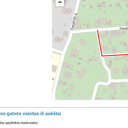
−
os gatvės vaizdas iš aukštai
rba apylinkių nuotrauka: