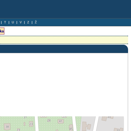
T
U
V
Z
Ž