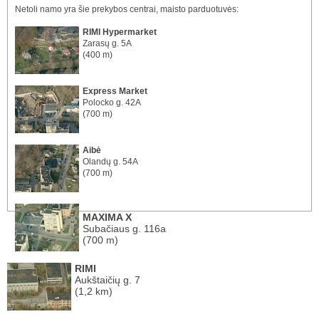
Netoli namo yra šie prekybos centrai, maisto parduotuvės:
RIMI Hypermarket
Zarasų g. 5A
(400 m)
Express Market
Polocko g. 42A
(700 m)
Aibė
Olandų g. 54A
(700 m)
MAXIMA X
Subačiaus g. 116a
(700 m)
RIMI
Aukštaičių g. 7
(1,2 km)