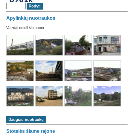
Apylinkių nuotraukos
Vaizdai netoli šio namo:
Stotelės šiame rajone