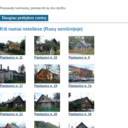
Paspaudę nuotrauką, pamatysite ją visu dydžiu.
Kiti namai netoliese (Rasų seniūnijoje)
Paplaujos g. 11
Paplaujos g. 15
Paplaujos g. 9
Paplaujos g. 17
Paplaujos g. 19
Paplaujos g. 7a
Paplaujos g. 21
Paplaujos g. 20
Paplaujos g. 18