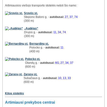
Artimiausios viešojo transporto stotelės netoli šio namo:
Srovės st.
Stepono Batoro g. -
autobusai:
27, 37, 74
(300 m)
„Audėjas“
Drujos g. -
autobusai:
11, 34, 74
(300 m)
Bernardinų st.
Polocko g. -
autobusai:
11
(400 m)
Polocko st.
Olandų g. -
autobusai:
6G, 27, 34, 37
(600 m)
Zarasų st.
Subačiaus g. -
autobusai:
10, 13, 33
(600 m)
Kitos stotelės
Artimiausi prekybos centrai