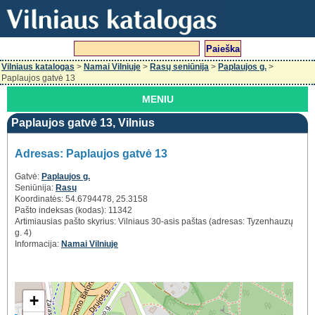
Vilniaus katalogas
>
Namai Vilniuje
>
Rasų seniūnija
>
Paplaujos g.
>
Paplaujos gatvė 13
MENIU
Paplaujos gatvė 13, Vilnius
Adresas: Paplaujos gatvė 13
Gatvė:
Paplaujos g.
Seniūnija:
Rasų
Koordinatės: 54.6794478, 25.3158
Pašto indeksas (kodas): 11342
Artimiausias pašto skyrius: Vilniaus 30-asis paštas (adresas: Tyzenhauzų
g. 4)
Informacija:
Namai Vilniuje
+