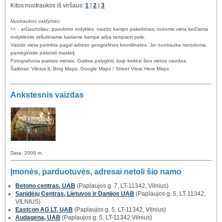
Kitos nuotraukos iš viršaus:
1
|
2
|
3
Nuotraukos valdymas:
+/- : arčiau/toliau; pasukimo rodyklės: vaizdo kampo pakeitimas; rodoma vieta keičiama
rodyklėmis viršutiniame kairiame kampe arba tempiant pele.
Vaizdo vieta parinkta pagal adreso geografines koordinates. Jei nuotrauka nerodoma,
pamėginkite pakeisti mastelį.
Fotografuota įvairiais metais. Galima palyginti, kaip keitėsi šios vietos vaizdas.
Šaltiniai: Vilnius.lt, Bing Maps, Google Maps / Street View, Here Maps
Ankstesnis vaizdas
Data: 2000 m.
Įmonės, parduotuvės, adresai netoli šio namo
Betono centras, UAB
(Paplaujos g. 7, LT-11342, Vilnius)
Sanidėjų Centras, Lietuvos ir Danijos UAB
(Paplaujos g. 5, LT-11342,
VILNIUS)
Eastcon AG LT, UAB
(Paplaujos g. 5, LT-11342, Vilnius)
Audagena, UAB
(Paplaujos g. 5, LT-11342 Vilnius)