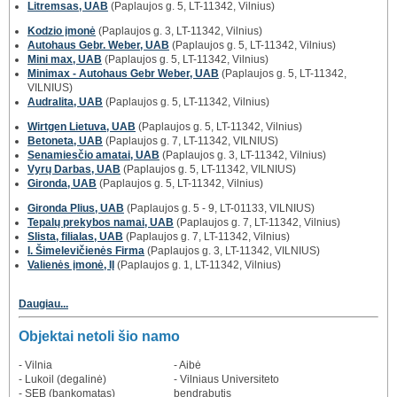
Litremsas, UAB
(Paplaujos g. 5, LT-11342, Vilnius)
Kodzio įmonė
(Paplaujos g. 3, LT-11342, Vilnius)
Autohaus Gebr. Weber, UAB
(Paplaujos g. 5, LT-11342, Vilnius)
Mini max, UAB
(Paplaujos g. 5, LT-11342, Vilnius)
Minimax - Autohaus Gebr Weber, UAB
(Paplaujos g. 5, LT-11342,
VILNIUS)
Audralita, UAB
(Paplaujos g. 5, LT-11342, Vilnius)
Wirtgen Lietuva, UAB
(Paplaujos g. 5, LT-11342, Vilnius)
Betoneta, UAB
(Paplaujos g. 7, LT-11342, VILNIUS)
Senamiesčio amatai, UAB
(Paplaujos g. 3, LT-11342, Vilnius)
Vyrų Darbas, UAB
(Paplaujos g. 5, LT-11342, VILNIUS)
Gironda, UAB
(Paplaujos g. 5, LT-11342, Vilnius)
Gironda Plius, UAB
(Paplaujos g. 5 - 9, LT-01133, VILNIUS)
Tepalų prekybos namai, UAB
(Paplaujos g. 7, LT-11342, Vilnius)
Slista, filialas, UAB
(Paplaujos g. 7, LT-11342, Vilnius)
I. Šimelevičienės Firma
(Paplaujos g. 3, LT-11342, VILNIUS)
Valienės įmonė, IĮ
(Paplaujos g. 1, LT-11342, Vilnius)
Daugiau...
Objektai netoli šio namo
- Vilnia
- Aibė
- Lukoil (degalinė)
- Vilniaus Universiteto
- SEB (bankomatas)
bendrabutis