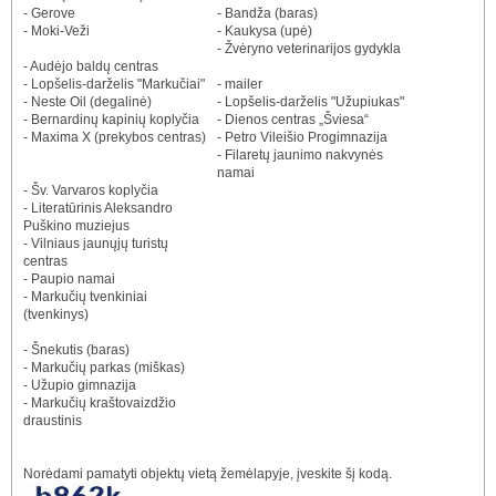
- Gerove
- Bandža (baras)
- Moki-Veži
- Kaukysa (upė)
- Žvėryno veterinarijos gydykla
- Audėjo baldų centras
- Lopšelis-darželis "Markučiai"
- mailer
- Neste Oil (degalinė)
- Lopšelis-darželis "Užupiukas"
- Bernardinų kapinių koplyčia
- Dienos centras „Šviesa“
- Maxima X (prekybos centras)
- Petro Vileišio Progimnazija
- Filaretų jaunimo nakvynės
namai
- Šv. Varvaros koplyčia
- Literatūrinis Aleksandro
Puškino muziejus
- Vilniaus jaunųjų turistų
centras
- Paupio namai
- Markučių tvenkiniai
(tvenkinys)
- Šnekutis (baras)
- Markučių parkas (miškas)
- Užupio gimnazija
- Markučių kraštovaizdžio
draustinis
Norėdami pamatyti objektų vietą žemėlapyje, įveskite šį kodą.