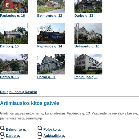
Paplaujos g. 16
Belmonto g. 12
Darbo g. 13
Darbo g. 10
Paplaujos g. 14
Belmonto g. 10
Darbo g. 15
Darbo g. 11
Paplaujos g. 3
Daugiau namų Rasose
Artimiausios kitos gatvės
Gretimos gatvės netoli namo, kurio adresas
Paplaujos g. 13
. Paspaudę paveiksliuką kairėje,
pamatysite vietą žemėlapyje.
Belmonto g.
Polocko g.
Darbo g.
Aukštaičių g.