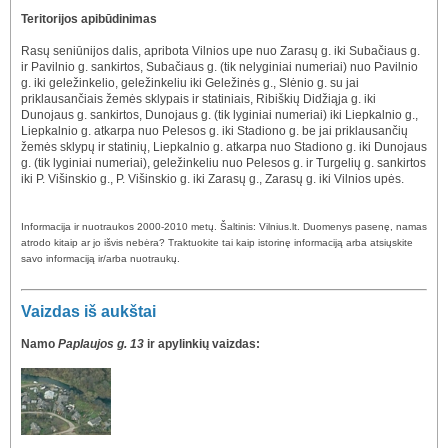
Teritorijos apibūdinimas
Rasų seniūnijos dalis, apribota Vilnios upe nuo Zarasų g. iki Subačiaus g.
ir Pavilnio g. sankirtos, Subačiaus g. (tik nelyginiai numeriai) nuo Pavilnio
g. iki geležinkelio, geležinkeliu iki Geležinės g., Slėnio g. su jai
priklausančiais žemės sklypais ir statiniais, Ribiškių Didžiąja g. iki
Dunojaus g. sankirtos, Dunojaus g. (tik lyginiai numeriai) iki Liepkalnio g.,
Liepkalnio g. atkarpa nuo Pelesos g. iki Stadiono g. be jai priklausančių
žemės sklypų ir statinių, Liepkalnio g. atkarpa nuo Stadiono g. iki Dunojaus
g. (tik lyginiai numeriai), geležinkeliu nuo Pelesos g. ir Turgelių g. sankirtos
iki P. Višinskio g., P. Višinskio g. iki Zarasų g., Zarasų g. iki Vilnios upės.
Informacija ir nuotraukos 2000-2010 metų. Šaltinis: Vilnius.lt. Duomenys pasenę, namas
atrodo kitaip ar jo išvis nebėra? Traktuokite tai kaip istorinę informaciją arba atsiųskite
savo informaciją ir/arba nuotraukų.
Vaizdas iš aukštai
Namo
Paplaujos g. 13
ir apylinkių vaizdas: