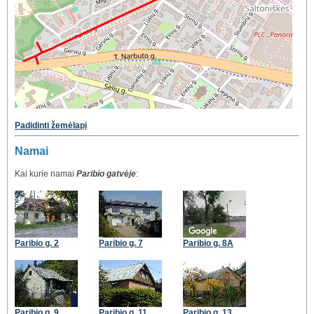
Padidinti žemėlapį
Namai
Kai kurie namai
Paribio gatvėje
:
Paribio g. 2
Paribio g. 7
Paribio g. 8A
Paribio g. 9
Paribio g. 11
Paribio g. 13