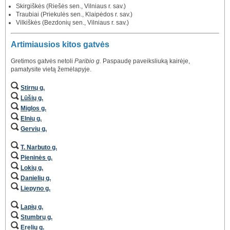
Skirgiškės (Riešės sen., Vilniaus r. sav.)
Traubiai (Priekulės sen., Klaipėdos r. sav.)
Vilkiškės (Bezdonių sen., Vilniaus r. sav.)
Artimiausios kitos gatvės
Gretimos gatvės netoli
Paribio g.
Paspaudę paveiksliuką kairėje,
pamatysite vietą žemėlapyje.
Stirnų g.
Lūšių g.
Miglos g.
Elnių g.
Gervių g.
T. Narbuto g.
Pieninės g.
Lokių g.
Danielių g.
Liepyno g.
Lapių g.
Stumbrų g.
Erelių g.