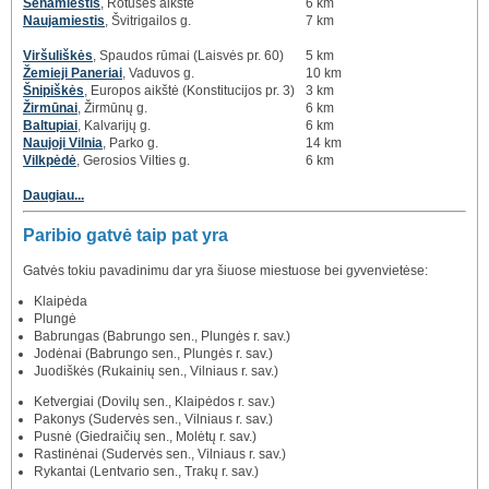
Senamiestis
, Rotušės aikštė
6 km
Naujamiestis
, Švitrigailos g.
7 km
Viršuliškės
, Spaudos rūmai (Laisvės pr. 60)
5 km
Žemieji Paneriai
, Vaduvos g.
10 km
Šnipiškės
, Europos aikštė (Konstitucijos pr. 3)
3 km
Žirmūnai
, Žirmūnų g.
6 km
Baltupiai
, Kalvarijų g.
6 km
Naujoji Vilnia
, Parko g.
14 km
Vilkpėdė
, Gerosios Vilties g.
6 km
Daugiau...
Paribio gatvė taip pat yra
Gatvės tokiu pavadinimu dar yra šiuose miestuose bei gyvenvietėse:
Klaipėda
Plungė
Babrungas (Babrungo sen., Plungės r. sav.)
Jodėnai (Babrungo sen., Plungės r. sav.)
Juodiškės (Rukainių sen., Vilniaus r. sav.)
Ketvergiai (Dovilų sen., Klaipėdos r. sav.)
Pakonys (Sudervės sen., Vilniaus r. sav.)
Pusnė (Giedraičių sen., Molėtų r. sav.)
Rastinėnai (Sudervės sen., Vilniaus r. sav.)
Rykantai (Lentvario sen., Trakų r. sav.)