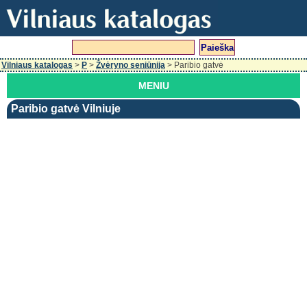
Vilniaus katalogas
>
P
>
Žvėryno seniūnija
> Paribio gatvė
MENIU
Paribio gatvė Vilniuje