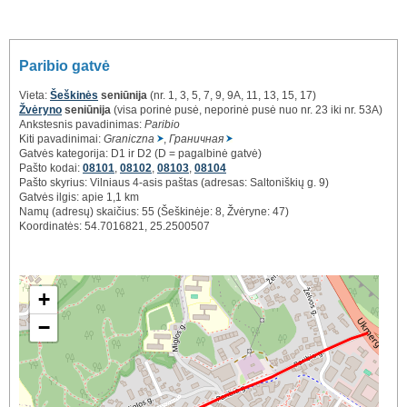
Paribio gatvė
Vieta:
Šeškinės
seniūnija
(nr. 1, 3, 5, 7, 9, 9A, 11, 13, 15, 17)
Žvėryno
seniūnija
(visa porinė pusė, neporinė pusė nuo nr. 23 iki nr. 53A)
Ankstesnis pavadinimas:
Paribio
Kiti pavadinimai:
Graniczna
,
Граничная
Gatvės kategorija: D1 ir D2 (D = pagalbinė gatvė)
Pašto kodai:
08101
,
08102
,
08103
,
08104
Pašto skyrius: Vilniaus 4-asis paštas (adresas: Saltoniškių g. 9)
Gatvės ilgis: apie 1,1 km
Namų (adresų) skaičius: 55 (Šeškinėje: 8, Žvėryne: 47)
Koordinatės: 54.7016821, 25.2500507
+
−