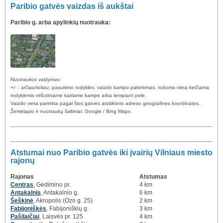
Paribio gatvės vaizdas iš aukštai
Paribio g. arba apylinkių nuotrauka:
Nuotraukos valdymas:
+/- : arčiau/toliau; pasukimo rodyklės: vaizdo kampo pakeitimas; rodoma vieta keičiama
rodyklėmis viršutiniame kairiame kampe arba tempiant pele.
Vaizdo vieta parinkta pagal šios gatvės atsitiktinio adreso geografines koordinates.
Žemėlapio ir nuotraukų šaltiniai: Google / Bing Maps.
Atstumai nuo Paribio gatvės iki įvairių Vilniaus miesto
rajonų
Rajonas
Atstumas
Centras
, Gedimino pr.
4 km
Antakalnis
, Antakalnio g.
6 km
Šeškinė
, Akropolis (Ozo g. 25)
2 km
Fabijoniškės
, Fabijoniškių g.
3 km
Pašilaičiai
, Laisvės pr. 125
4 km