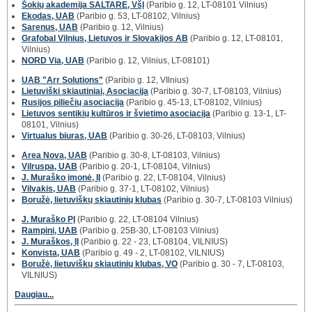
Šokių akademija SALTARE, VšĮ
(Paribio g. 12, LT-08101 Vilnius)
Ekodas, UAB
(Paribio g. 53, LT-08102, Vilnius)
Sarenus, UAB
(Paribio g. 12, Vilnius)
Grafobal Vilnius, Lietuvos ir Slovakijos AB
(Paribio g. 12, LT-08101,
Vilnius)
NORD Via, UAB
(Paribio g. 12, Vilnius, LT-08101)
UAB "Arr Solutions"
(Paribio g. 12, VIlnius)
Lietuviški skiautiniai, Asociacija
(Paribio g. 30-7, LT-08103, Vilnius)
Rusijos piliečių asociacija
(Paribio g. 45-13, LT-08102, Vilnius)
Lietuvos sentikių kultūros ir švietimo asociacija
(Paribio g. 13-1, LT-
08101, Vilnius)
Virtualus biuras, UAB
(Paribio g. 30-26, LT-08103, Vilnius)
Area Nova, UAB
(Paribio g. 30-8, LT-08103, Vilnius)
Vilruspa, UAB
(Paribio g. 20-1, LT-08104, Vilnius)
J. Muraško įmonė, IĮ
(Paribio g. 22, LT-08104, Vilnius)
Vilvakis, UAB
(Paribio g. 37-1, LT-08102, Vilnius)
Boružė, lietuviškų skiautinių klubas
(Paribio g. 30-7, LT-08103 Vilnius)
J. Muraško PĮ
(Paribio g. 22, LT-08104 Vilnius)
Rampini, UAB
(Paribio g. 25B-30, LT-08103 Vilnius)
J. Muraškos, IĮ
(Paribio g. 22 - 23, LT-08104, VILNIUS)
Konvista, UAB
(Paribio g. 49 - 2, LT-08102, VILNIUS)
Boružė, lietuviškų skiautinių klubas, VO
(Paribio g. 30 - 7, LT-08103,
VILNIUS)
Daugiau...