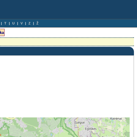
T
U
V
Z
Ž