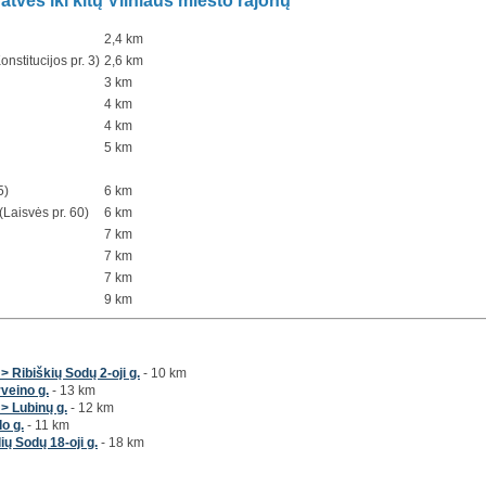
atvės iki kitų Vilniaus miesto rajonų
2,4 km
onstitucijos pr. 3)
2,6 km
3 km
4 km
4 km
5 km
5)
6 km
Laisvės pr. 60)
6 km
7 km
7 km
7 km
9 km
> Ribiškių Sodų 2-oji g.
- 10 km
veino g.
- 13 km
 > Lubinų g.
- 12 km
do g.
- 11 km
lių Sodų 18-oji g.
- 18 km