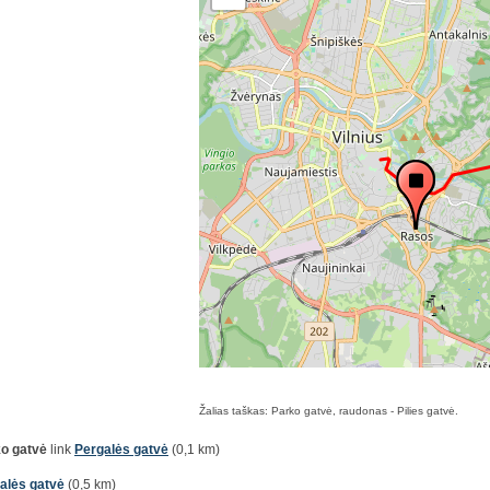
Žalias taškas: Parko gatvė, raudonas - Pilies gatvė.
o gatvė
link
Pergalės gatvė
(0,1 km)
alės gatvė
(0,5 km)