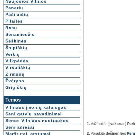
Naujosios Vilnios
Panerių
Pašilaičių
Pilaitės
Rasų
Senamiesčio
Šeškinės
Šnipiškių
Verkių
Vilkpėdės
Viršuliškių
Žirmūnų
Žvėryno
Grigiškių
Temos
Vilniaus įmonių katalogas
Seni gatvių pavadinimai
Senos Vilniaus nuotraukos
1.
Važiuokite
į vakarus
į
Park
Seni adresai
Maršrutai, atstumai
2.
Pasukite
dešinėn
ties
Perg