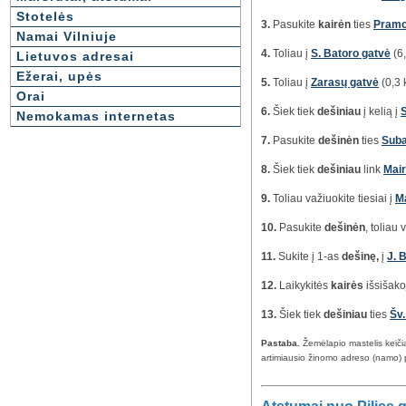
Stotelės
3.
Pasukite
kairėn
ties
Pramo
Namai Vilniuje
4.
Toliau į
S. Batoro gatvė
(6
Lietuvos adresai
Ežerai, upės
5.
Toliau į
Zarasų gatvė
(0,3 
Orai
6.
Šiek tiek
dešiniau
į kelią į
Nemokamas internetas
7.
Pasukite
dešinėn
ties
Suba
8.
Šiek tiek
dešiniau
link
Mair
9.
Toliau važiuokite tiesiai į
Ma
10.
Pasukite
dešinėn
, toliau
11.
Sukite į 1-as
dešinę,
į
J. 
12.
Laikykitės
kairės
išsišako
13.
Šiek tiek
dešiniau
ties
Šv.
Pastaba.
Žemėlapio mastelis keič
artimiausio žinomo adreso (namo) 