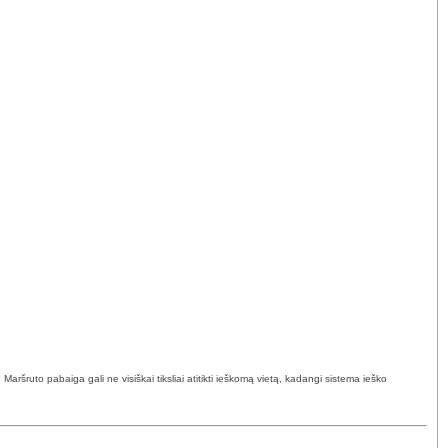
ršruto pabaiga gali ne visiškai tiksliai atitikti ieškomą vietą, kadangi sistema ieško