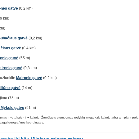
nės gatvė
(0,2 km)
,9 km)
km)
Subačiaus gatvė
(0,2 km)
čiaus gatvė
(0,4 km)
onio gatvė
(65 m)
ironio gatvė
(0,8 km)
 važiuokite
Maironio gatvė
(0,2 km)
Biliūno gatvė
(14 m)
jime (78 m)
 Mykolo gatvė
(91 m)
iamas mygtukais
-
ir
+
kairėje. Žemėlapis stumdomas rodyklių mygtukais kairėje arba tempiant pele. Ma
pagal geografines koordinates.