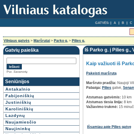
GATVĖS:
A
B
C
Vilniaus gatvės
>
Maršrutai
>
Parko g.
>
Pilies g.
Iš Parko g. į Pilies g., 
Gatvių paieška
Kaip važiuoti iš Parko
Pvz.
Savanorių
Pakeisti maršrutą
Seniūnijos
Maršruto pradžia:
Naujoji Vi
Pabaiga:
Pilies
gatvė,
Senam
Antakalnio
Fabijoniškių
Atstumas gatvėmis:
10 km
Justiniškių
Atstumas tiesia linija:
8 km
Važiavimo trukmė:
15 minuč
Karoliniškių
Lazdynų
Naujamiesčio
Išsamiau apie Pilies gatvę
Naujininkų