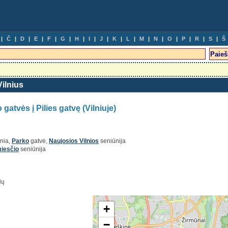
Č
D
E
F
G
H
I
J
K
L
M
N
O
P
R
S
Š
Vilnius
 gatvės į Pilies gatvę (Vilniuje)
lnia,
Parko
gatvė,
Naujosios Vilnios
seniūnija
iesčio
seniūnija
ių
+
−