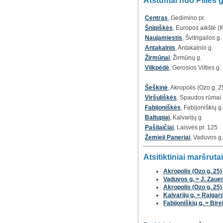
Atstumai nuo Pilies g
Centras
, Gedimino pr.
Šnipiškės
, Europos aikštė (K
Naujamiestis
, Švitrigailos g.
Antakalnis
, Antakalnio g.
Žirmūnai
, Žirmūnų g.
Vilkpėdė
, Gerosios Vilties g.
Šeškinė
, Akropolis (Ozo g. 2
Viršuliškės
, Spaudos rūmai (
Fabijoniškės
, Fabijoniškių g.
Baltupiai
, Kalvarijų g.
Pašilaičiai
, Laisvės pr. 125
Žemieji Paneriai
, Vaduvos g.
Atsitiktiniai maršrutai
Akropolis (Ozo g. 25) 
Vaduvos g. > J. Zauer
Akropolis (Ozo g. 25)
Kalvarijų g. > Raigar
Fabijoniškių g. > Bire