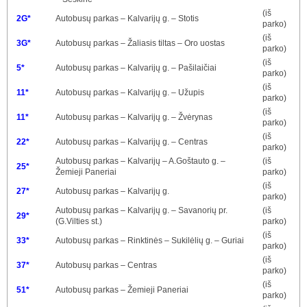
(iš
2G*
Autobusų parkas – Kalvarijų g. – Stotis
parko)
(iš
3G*
Autobusų parkas – Žaliasis tiltas – Oro uostas
parko)
(iš
5*
Autobusų parkas – Kalvarijų g. – Pašilaičiai
parko)
(iš
11*
Autobusų parkas – Kalvarijų g. – Užupis
parko)
(iš
11*
Autobusų parkas – Kalvarijų g. – Žvėrynas
parko)
(iš
22*
Autobusų parkas – Kalvarijų g. – Centras
parko)
Autobusų parkas – Kalvarijų – A.Goštauto g. –
(iš
25*
Žemieji Paneriai
parko)
(iš
27*
Autobusų parkas – Kalvarijų g.
parko)
Autobusų parkas – Kalvarijų g. – Savanorių pr.
(iš
29*
(G.Vilties st.)
parko)
(iš
33*
Autobusų parkas – Rinktinės – Sukilėlių g. – Guriai
parko)
(iš
37*
Autobusų parkas – Centras
parko)
(iš
51*
Autobusų parkas – Žemieji Paneriai
parko)