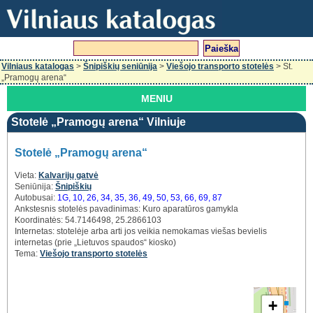
Vilniaus katalogas
>
Šnipiškių seniūnija
>
Viešojo transporto stotelės
> St.
„Pramogų arena“
MENIU
Stotelė „Pramogų arena“ Vilniuje
Stotelė „Pramogų arena“
Vieta:
Kalvarijų gatvė
Seniūnija:
Šnipiškių
Autobusai:
1G, 10, 26, 34, 35, 36, 49, 50, 53, 66, 69, 87
Ankstesnis stotelės pavadinimas:
Kuro aparatūros gamykla
Koordinatės: 54.7146498, 25.2866103
Internetas:
stotelėje arba arti jos veikia nemokamas viešas bevielis
internetas (prie „Lietuvos spaudos“ kiosko)
Tema:
Viešojo transporto stotelės
+