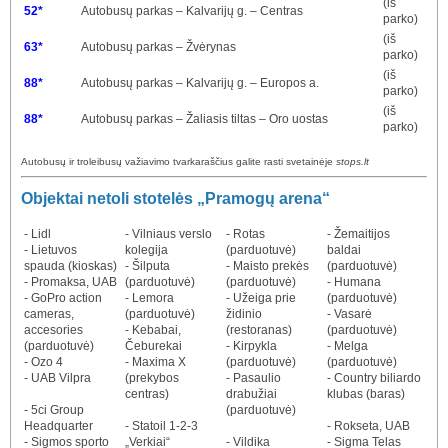
(iš
52*
Autobusų parkas – Kalvarijų g. – Centras
parko)
(iš
63*
Autobusų parkas – Žvėrynas
parko)
(iš
88*
Autobusų parkas – Kalvarijų g. – Europos a.
parko)
(iš
88*
Autobusų parkas – Žaliasis tiltas – Oro uostas
parko)
Autobusų ir troleibusų važiavimo tvarkaraščius galite rasti svetainėje
stops.lt
Objektai netoli stotelės „Pramogų arena“
- Lidl
- Vilniaus verslo
- Rotas
- Žemaitijos
- Lietuvos
kolegija
(parduotuvė)
baldai
spauda (kioskas)
- Šilputa
- Maisto prekės
(parduotuvė)
- Promaksa, UAB
(parduotuvė)
(parduotuvė)
- Humana
- GoPro action
- Lemora
- Užeiga prie
(parduotuvė)
cameras,
(parduotuvė)
židinio
- Vasarė
accesories
- Kebabai,
(restoranas)
(parduotuvė)
(parduotuvė)
Čeburekai
- Kirpykla
- Melga
- Ozo 4
- Maxima X
(parduotuvė)
(parduotuvė)
- UAB Vilpra
(prekybos
- Pasaulio
- Country biliardo
centras)
drabužiai
klubas (baras)
- 5ci Group
(parduotuvė)
Headquarter
- Statoil 1-2-3
- Rokseta, UAB
- Sigmos sporto
„Verkiai“
- Vildika
- Sigma Telas