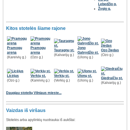
Lebedžio g.
Žygio g.
Kitos stotelės šiame rajone
Pramogų
Pramogų
Jono
Tauragnų st.
Ozo žiedas
arena
arena
Galvydžio st.
(Kalvarijų g.)
(Ozo g.)
(Kareivių g.)
(Ozo g.)
(Ulonų g.)
Licėjus
Verkių st.
Verkių st.
Ulonų st.
Giedraičių st.
(Ozo g.)
(Kareivių g.)
(Verkių g.)
(Ulonų g.)
(Kalvarijų g.)
Daugiau stotelių Vilniaus mieste...
Vaizdas iš viršaus
Stotelės arba apylinkių nuotrauka iš aukštai: