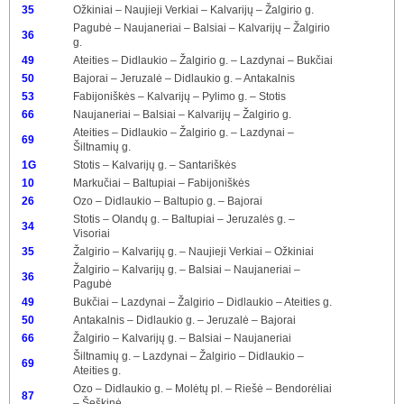
35
Ožkiniai – Naujieji Verkiai – Kalvarijų – Žalgirio g.
Pagubė – Naujaneriai – Balsiai – Kalvarijų – Žalgirio
36
g.
49
Ateities – Didlaukio – Žalgirio g. – Lazdynai – Bukčiai
50
Bajorai – Jeruzalė – Didlaukio g. – Antakalnis
53
Fabijoniškės – Kalvarijų – Pylimo g. – Stotis
66
Naujaneriai – Balsiai – Kalvarijų – Žalgirio g.
Ateities – Didlaukio – Žalgirio g. – Lazdynai –
69
Šiltnamių g.
1G
Stotis – Kalvarijų g. – Santariškės
10
Markučiai – Baltupiai – Fabijoniškės
26
Ozo – Didlaukio – Baltupio g. – Bajorai
Stotis – Olandų g. – Baltupiai – Jeruzalės g. –
34
Visoriai
35
Žalgirio – Kalvarijų g. – Naujieji Verkiai – Ožkiniai
Žalgirio – Kalvarijų g. – Balsiai – Naujaneriai –
36
Pagubė
49
Bukčiai – Lazdynai – Žalgirio – Didlaukio – Ateities g.
50
Antakalnis – Didlaukio g. – Jeruzalė – Bajorai
66
Žalgirio – Kalvarijų g. – Balsiai – Naujaneriai
Šiltnamių g. – Lazdynai – Žalgirio – Didlaukio –
69
Ateities g.
Ozo – Didlaukio g. – Molėtų pl. – Riešė – Bendorėliai
87
– Šeškinė