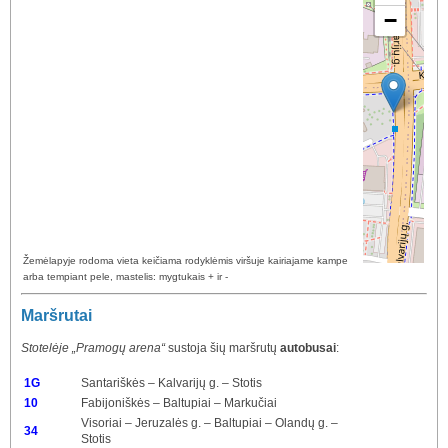
−
Žemėlapyje rodoma vieta keičiama rodyklėmis viršuje kairiajame kampe
arba tempiant pele, mastelis: mygtukais + ir -
Maršrutai
Stotelėje „Pramogų arena“
sustoja šių maršrutų
autobusai
:
1G
Santariškės – Kalvarijų g. – Stotis
10
Fabijoniškės – Baltupiai – Markučiai
Visoriai – Jeruzalės g. – Baltupiai – Olandų g. –
34
Stotis