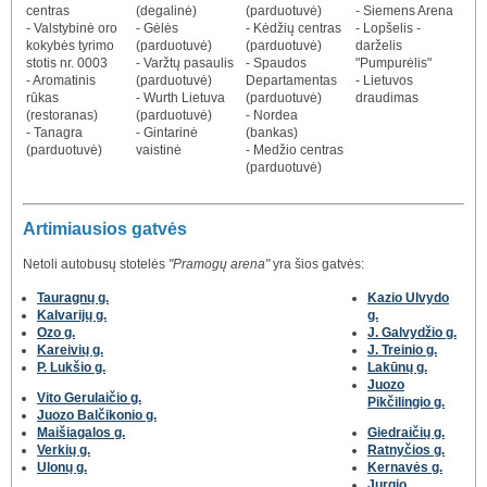
centras
(degalinė)
(parduotuvė)
- Siemens Arena
- Valstybinė oro
- Gėlės
- Kėdžių centras
- Lopšelis -
kokybės tyrimo
(parduotuvė)
(parduotuvė)
darželis
stotis nr. 0003
- Varžtų pasaulis
- Spaudos
"Pumpurėlis"
- Aromatinis
(parduotuvė)
Departamentas
- Lietuvos
rūkas
- Wurth Lietuva
(parduotuvė)
draudimas
(restoranas)
(parduotuvė)
- Nordea
- Tanagra
- Gintarinė
(bankas)
(parduotuvė)
vaistinė
- Medžio centras
(parduotuvė)
Artimiausios gatvės
Netoli autobusų stotelės
"Pramogų arena"
yra šios gatvės:
Tauragnų g.
Kazio Ulvydo
Kalvarijų g.
g.
Ozo g.
J. Galvydžio g.
Kareivių g.
J. Treinio g.
P. Lukšio g.
Lakūnų g.
Juozo
Vito Gerulaičio g.
Pikčilingio g.
Juozo Balčikonio g.
Maišiagalos g.
Giedraičių g.
Verkių g.
Ratnyčios g.
Ulonų g.
Kernavės g.
Jurgio