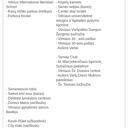
- Vilnius International Meridian
- Angelų kalnelis
School
- Senas radijas (baras)
- Rasų miško parkas (miškas)
- Center stay hostel
- Fortuna Hostel
- Vilniaus universitetinė
slaugos ir ilgalaikio gydymo
ligoninė
- Vilniaus Viešpaties Dangun
Žengimo bažnyčia
- Vilniaus 30 - asis paštas
- Vilniaus 30-asis paštas
- Aušros Vartai
- Tamsta Club
- M. Marcinkevičiaus ligoninė,
Subačiaus padalinys
- Vilniaus Šv. Dvasios cerkvė
- Aušros Vartų Dievo Motinos
paveikslas
- Šv. Teresės bažnyčia
- Senamiescio lobis
- Sweet and sour (baras)
- Delikata (prekybos centras)
- Domus Maria (viešbutis)
- Vilniaus gynybinės sienos
Bastėja
- Keulė Rūkė (užkandinė)
- City Gate (viešbutis)