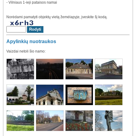
- Vilniaus 1-ieji pataisos namai
Norėdami pamatyti objektų vietą žemėlapyje, įveskite šį kodą.
Apylinkių nuotraukos
Vaizdai netoli šio namo: