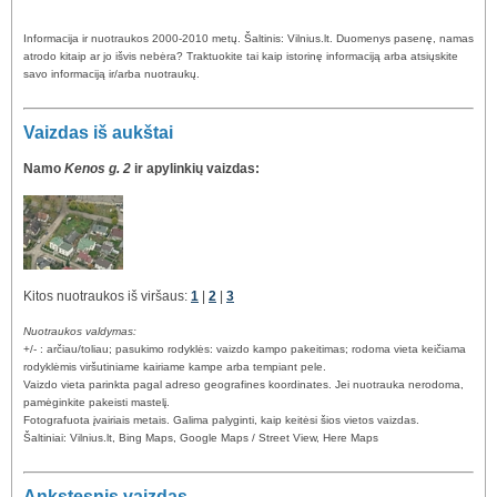
Informacija ir nuotraukos 2000-2010 metų. Šaltinis: Vilnius.lt. Duomenys pasenę, namas
atrodo kitaip ar jo išvis nebėra? Traktuokite tai kaip istorinę informaciją arba atsiųskite
savo informaciją ir/arba nuotraukų.
Vaizdas iš aukštai
Namo
Kenos g. 2
ir apylinkių vaizdas:
Kitos nuotraukos iš viršaus:
1
|
2
|
3
Nuotraukos valdymas:
+/- : arčiau/toliau; pasukimo rodyklės: vaizdo kampo pakeitimas; rodoma vieta keičiama
rodyklėmis viršutiniame kairiame kampe arba tempiant pele.
Vaizdo vieta parinkta pagal adreso geografines koordinates. Jei nuotrauka nerodoma,
pamėginkite pakeisti mastelį.
Fotografuota įvairiais metais. Galima palyginti, kaip keitėsi šios vietos vaizdas.
Šaltiniai: Vilnius.lt, Bing Maps, Google Maps / Street View, Here Maps
Ankstesnis vaizdas