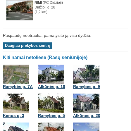
RIMI
(PC Didžioji)
Didžioji g. 28
(1,2 km)
Paspaudę nuotrauką, pamatysite ją visu dydžiu.
Kiti namai netoliese (Rasų seniūnijoje)
Ramybės g. 7A
Alkūnės g. 18
Ramybės g. 9
Kenos g. 3
Ramybės g. 5
Alkūnės g. 20