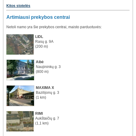
Kitos stotelės
Artimiausi prekybos centrai
Netoli namo yra šie prekybos centrai, maisto parduotuvės:
LIDL
Rasų g. 9A
(200 m)
Aibė
Naujininkų g. 3
(800 m)
MAXIMA X
Bazilijonų g. 3
(1 km)
RIMI
Aukštaičių g. 7
(1,1 km)