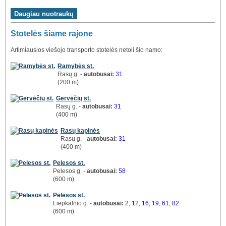
Stotelės šiame rajone
Artimiausios viešojo transporto stotelės netoli šio namo:
Ramybės st.
Rasų g. -
autobusai:
31
(200 m)
Gervėčių st.
Rasų g. -
autobusai:
31
(400 m)
Rasų kapinės
Rasų g. -
autobusai:
31
(400 m)
Pelesos st.
Pelesos g. -
autobusai:
58
(600 m)
Pelesos st.
Liepkalnio g. -
autobusai:
2, 12, 16, 19, 61, 82
(600 m)