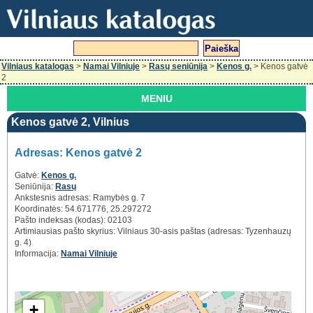
Vilniaus katalogas
>
Namai Vilniuje
>
Rasų seniūnija
>
Kenos g.
> Kenos gatvė
2
MENIU
Kenos gatvė 2, Vilnius
Adresas: Kenos gatvė 2
Gatvė:
Kenos g.
Seniūnija:
Rasų
Ankstesnis adresas: Ramybės g. 7
Koordinatės: 54.671776, 25.297272
Pašto indeksas (kodas): 02103
Artimiausias pašto skyrius: Vilniaus 30-asis paštas (adresas: Tyzenhauzų
g. 4)
Informacija:
Namai Vilniuje
+