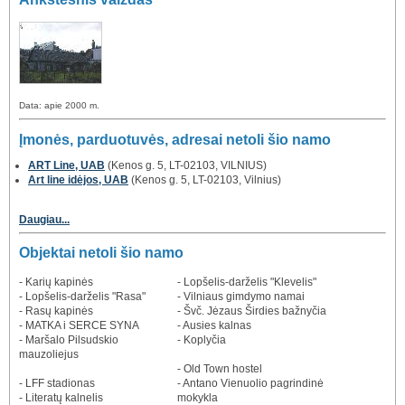
Data: apie 2000 m.
Įmonės, parduotuvės, adresai netoli šio namo
ART Line, UAB
(Kenos g. 5, LT-02103, VILNIUS)
Art line idėjos, UAB
(Kenos g. 5, LT-02103, Vilnius)
Daugiau...
Objektai netoli šio namo
- Karių kapinės
- Lopšelis-darželis "Klevelis"
- Lopšelis-darželis "Rasa"
- Vilniaus gimdymo namai
- Rasų kapinės
- Švč. Jėzaus Širdies bažnyčia
- MATKA i SERCE SYNA
- Ausies kalnas
- Maršalo Pilsudskio
- Koplyčia
mauzoliejus
- Old Town hostel
- LFF stadionas
- Antano Vienuolio pagrindinė
- Literatų kalnelis
mokykla