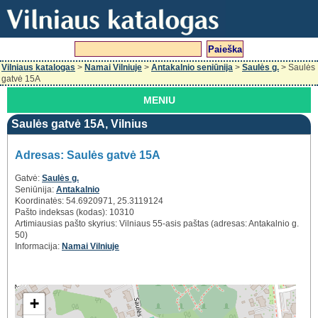
Vilniaus katalogas
>
Namai Vilniuje
>
Antakalnio seniūnija
>
Saulės g.
> Saulės
gatvė 15A
MENIU
Saulės gatvė 15A, Vilnius
Adresas: Saulės gatvė 15A
Gatvė:
Saulės g.
Seniūnija:
Antakalnio
Koordinatės: 54.6920971, 25.3119124
Pašto indeksas (kodas): 10310
Artimiausias pašto skyrius: Vilniaus 55-asis paštas (adresas: Antakalnio g.
50)
Informacija:
Namai Vilniuje
+