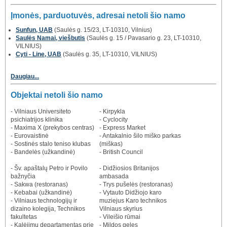
Įmonės, parduotuvės, adresai netoli šio namo
Sunfun, UAB
(Saulės g. 15/23, LT-10310, Vilnius)
Saulės Namai, viešbutis
(Saulės g. 15 / Pavasario g. 23, LT-10310,
VILNIUS)
Cyti - Line, UAB
(Saulės g. 35, LT-10310, VILNIUS)
Daugiau...
Objektai netoli šio namo
- Vilniaus Universiteto
- Kirpykla
psichiatrijos klinika
- Cyclocity
- Maxima X (prekybos centras)
- Express Market
- Eurovaistinė
- Antakalnio šilo miško parkas
- Sostinės stalo teniso klubas
(miškas)
- Bandelės (užkandinė)
- British Council
- Šv. apaštalų Petro ir Povilo
- Didžiosios Britanijos
bažnyčia
ambasada
- Sakwa (restoranas)
- Trys pušelės (restoranas)
- Kebabai (užkandinė)
- Vytauto Didžiojo karo
- Vilniaus technologijų ir
muziejus Karo technikos
dizaino kolegija, Technikos
Vilniaus skyrius
fakultetas
- Vileišio rūmai
- Kalėjimų departamentas prie
- Mildos geles