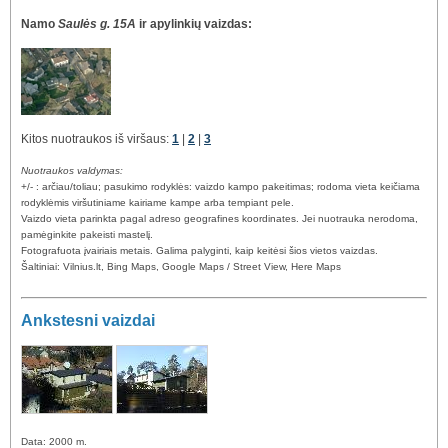
Namo
Saulės g. 15A
ir apylinkių vaizdas:
Kitos nuotraukos iš viršaus:
1
|
2
|
3
Nuotraukos valdymas:
+/- : arčiau/toliau; pasukimo rodyklės: vaizdo kampo pakeitimas; rodoma vieta keičiama
rodyklėmis viršutiniame kairiame kampe arba tempiant pele.
Vaizdo vieta parinkta pagal adreso geografines koordinates. Jei nuotrauka nerodoma,
pamėginkite pakeisti mastelį.
Fotografuota įvairiais metais. Galima palyginti, kaip keitėsi šios vietos vaizdas.
Šaltiniai: Vilnius.lt, Bing Maps, Google Maps / Street View, Here Maps
Ankstesni vaizdai
Data: 2000 m.