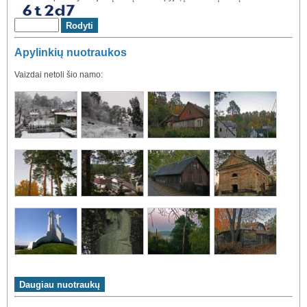
Apylinkių nuotraukos
Vaizdai netoli šio namo: