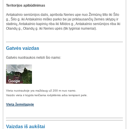
Teritorijos apibūdinimas
Antakalnio seniūnijos dalis, apribota Neries upe nuo Žirmūnų tilto iki Šilo
g., Šilo g. iki Antakalnio miško parko be jai priklausančių žemės sklypų ir
statinių, Antakalnio kapinių riba iki Mildos g., Antakalnio seniūnijos riba iki
Olandų g., Olandų g. iki Neries upės (tik lyginiai numeriai).
Gatvės vaizdas
Gatvės nuotraukos netoli šio namo:
Vieta nuotraukoje yra maždaug už 200 m nuo namo.
Vaizdo vieta ir kryptis keičiama rodyklėmis arba tempiant pele.
Vieta žemėlapyje
Vaizdas iš aukštai