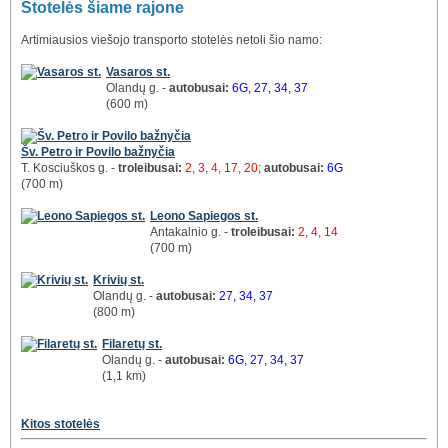
Stotelės šiame rajone
Artimiausios viešojo transporto stotelės netoli šio namo:
Vasaros st.
Olandų g. -
autobusai:
6G, 27, 34, 37
(600 m)
Šv. Petro ir Povilo bažnyčia
T. Kosciuškos g. -
troleibusai:
2, 3, 4, 17, 20
;
autobusai:
6G
(700 m)
Leono Sapiegos st.
Antakalnio g. -
troleibusai:
2, 4, 14
(700 m)
Krivių st.
Olandų g. -
autobusai:
27, 34, 37
(800 m)
Filaretų st.
Olandų g. -
autobusai:
6G, 27, 34, 37
(1,1 km)
Kitos stotelės