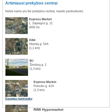
Artimiausi prekybos centrai
Netoli namo yra šie prekybos centrai, maisto parduotuvės:
Express Market
L. Sapiegos g. 1C
(600 m)
Aibė
Olandų g. 54A
(1,1 km)
IKI
Žirmūnų g. 2
(1,3 km)
Express Market
Polocko g. 42A
(1,3 km)
Daugiau nuotraukų
RIMI Hypermarket