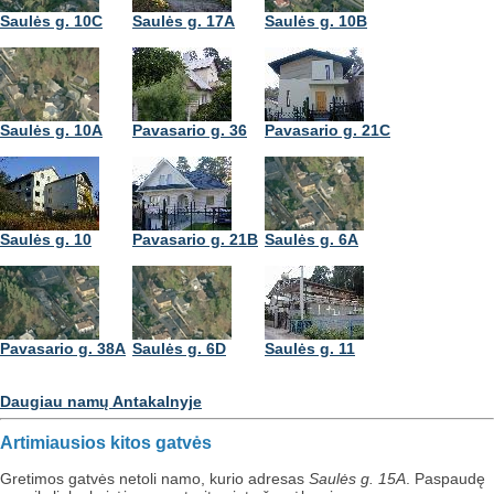
Saulės g. 10C
Saulės g. 17A
Saulės g. 10B
Saulės g. 10A
Pavasario g. 36
Pavasario g. 21C
Saulės g. 10
Pavasario g. 21B
Saulės g. 6A
Pavasario g. 38A
Saulės g. 6D
Saulės g. 11
Daugiau namų Antakalnyje
Artimiausios kitos gatvės
Gretimos gatvės netoli namo, kurio adresas
Saulės g. 15A
. Paspaudę