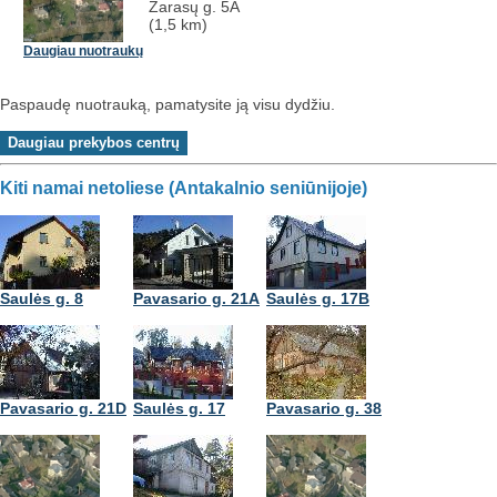
Zarasų g. 5A
(1,5 km)
Daugiau nuotraukų
Paspaudę nuotrauką, pamatysite ją visu dydžiu.
Kiti namai netoliese (Antakalnio seniūnijoje)
Saulės g. 8
Pavasario g. 21A
Saulės g. 17B
Pavasario g. 21D
Saulės g. 17
Pavasario g. 38