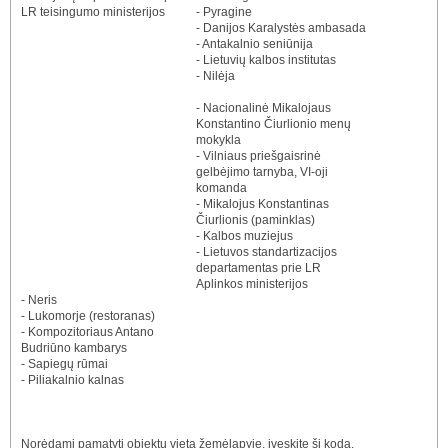
LR teisingumo ministerijos
- Pyragine
- Danijos Karalystės ambasada
- Antakalnio seniūnija
- Lietuvių kalbos institutas
- Nilėja
- Nacionalinė Mikalojaus
Konstantino Čiurlionio menų
mokykla
- Vilniaus priešgaisrinė
gelbėjimo tarnyba, VI-oji
komanda
- Mikalojus Konstantinas
Čiurlionis (paminklas)
- Kalbos muziejus
- Lietuvos standartizacijos
departamentas prie LR
Aplinkos ministerijos
- Neris
- Lukomorje (restoranas)
- Kompozitoriaus Antano
Budriūno kambarys
- Sapiegų rūmai
- Piliakalnio kalnas
Norėdami pamatyti objektų vietą žemėlapyje, įveskite šį kodą.