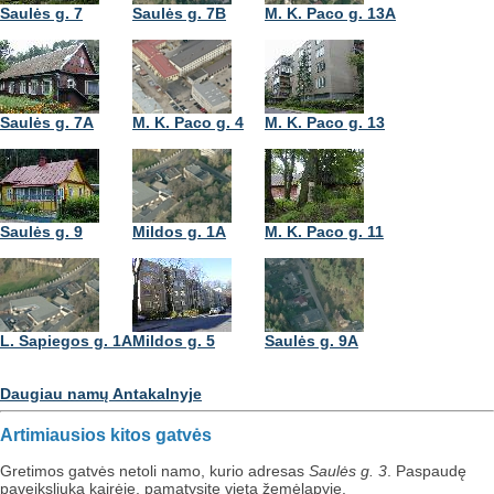
Saulės g. 7
Saulės g. 7B
M. K. Paco g. 13A
Saulės g. 7A
M. K. Paco g. 4
M. K. Paco g. 13
Saulės g. 9
Mildos g. 1A
M. K. Paco g. 11
L. Sapiegos g. 1A
Mildos g. 5
Saulės g. 9A
Daugiau namų Antakalnyje
Artimiausios kitos gatvės
Gretimos gatvės netoli namo, kurio adresas
Saulės g. 3
. Paspaudę
paveiksliuką kairėje, pamatysite vietą žemėlapyje.