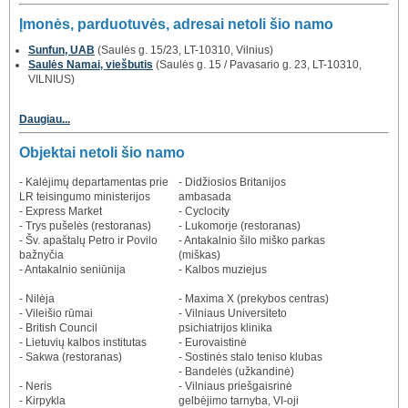
Įmonės, parduotuvės, adresai netoli šio namo
Sunfun, UAB
(Saulės g. 15/23, LT-10310, Vilnius)
Saulės Namai, viešbutis
(Saulės g. 15 / Pavasario g. 23, LT-10310,
VILNIUS)
Daugiau...
Objektai netoli šio namo
- Kalėjimų departamentas prie
- Didžiosios Britanijos
LR teisingumo ministerijos
ambasada
- Express Market
- Cyclocity
- Trys pušelės (restoranas)
- Lukomorje (restoranas)
- Šv. apaštalų Petro ir Povilo
- Antakalnio šilo miško parkas
bažnyčia
(miškas)
- Antakalnio seniūnija
- Kalbos muziejus
- Nilėja
- Maxima X (prekybos centras)
- Vileišio rūmai
- Vilniaus Universiteto
- British Council
psichiatrijos klinika
- Lietuvių kalbos institutas
- Eurovaistinė
- Sakwa (restoranas)
- Sostinės stalo teniso klubas
- Bandelės (užkandinė)
- Neris
- Vilniaus priešgaisrinė
- Kirpykla
gelbėjimo tarnyba, VI-oji