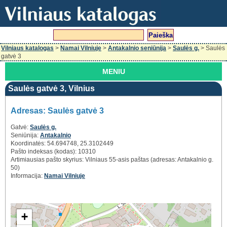
Vilniaus katalogas
>
Namai Vilniuje
>
Antakalnio seniūnija
>
Saulės g.
> Saulės
gatvė 3
MENIU
Saulės gatvė 3, Vilnius
Adresas: Saulės gatvė 3
Gatvė:
Saulės g.
Seniūnija:
Antakalnio
Koordinatės: 54.694748, 25.3102449
Pašto indeksas (kodas): 10310
Artimiausias pašto skyrius: Vilniaus 55-asis paštas (adresas: Antakalnio g.
50)
Informacija:
Namai Vilniuje
+