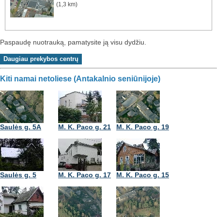
(1,3 km)
Paspaudę nuotrauką, pamatysite ją visu dydžiu.
Kiti namai netoliese (Antakalnio seniūnijoje)
Saulės g. 5A
M. K. Paco g. 21
M. K. Paco g. 19
Saulės g. 5
M. K. Paco g. 17
M. K. Paco g. 15