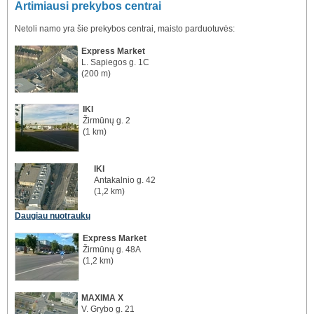
Artimiausi prekybos centrai
Netoli namo yra šie prekybos centrai, maisto parduotuvės:
Express Market
L. Sapiegos g. 1C
(200 m)
IKI
Žirmūnų g. 2
(1 km)
IKI
Antakalnio g. 42
(1,2 km)
Daugiau nuotraukų
Express Market
Žirmūnų g. 48A
(1,2 km)
MAXIMA X
V. Grybo g. 21