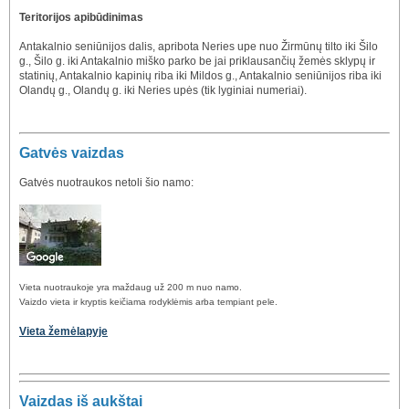
Teritorijos apibūdinimas
Antakalnio seniūnijos dalis, apribota Neries upe nuo Žirmūnų tilto iki Šilo
g., Šilo g. iki Antakalnio miško parko be jai priklausančių žemės sklypų ir
statinių, Antakalnio kapinių riba iki Mildos g., Antakalnio seniūnijos riba iki
Olandų g., Olandų g. iki Neries upės (tik lyginiai numeriai).
Gatvės vaizdas
Gatvės nuotraukos netoli šio namo:
Vieta nuotraukoje yra maždaug už 200 m nuo namo.
Vaizdo vieta ir kryptis keičiama rodyklėmis arba tempiant pele.
Vieta žemėlapyje
Vaizdas iš aukštai