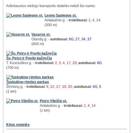
Artimiausios viešojo transporto stotelės netoli šio namo:
Leono Sapiegos st.
Antakalnio g. -
troleibusai:
2, 4, 14
(300 m)
Vasaros st.
Olandų g. -
autobusai:
6G, 27, 34, 37
(600 m)
Šv. Petro ir Povilo bažnyčia
T. Kosciuškos g. -
troleibusai:
2, 3, 4, 17, 20
;
autobusai:
6G
(700 m)
Tuskulėnų rimties parkas
Žirmūnų g. -
troleibusai:
9, 12, 17, 19, 20
;
autobusai:
4G, 5
(1 km)
Petro Vileišio st.
Antakalnio g. -
troleibusai:
2, 4, 14
(1 km)
Kitos stotelės