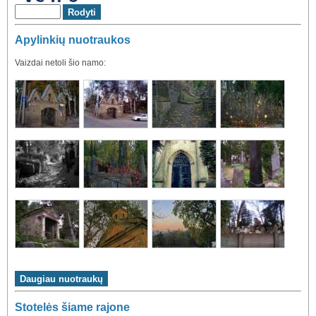
Apylinkių nuotraukos
Vaizdai netoli šio namo:
Stotelės šiame rajone