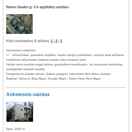
Namo
Saulės g. 3
ir apylinkių vaizdas:
Kitos nuotraukos iš viršaus:
1
|
2
|
3
Nuotraukos valdymas:
+/- : arčiau/toliau; pasukimo rodyklės: vaizdo kampo pakeitimas; rodoma vieta keičiama
rodyklėmis viršutiniame kairiame kampe arba tempiant pele.
Vaizdo vieta parinkta pagal adreso geografines koordinates. Jei nuotrauka nerodoma,
pamėginkite pakeisti mastelį.
Fotografuota įvairiais metais. Galima palyginti, kaip keitėsi šios vietos vaizdas.
Šaltiniai: Vilnius.lt, Bing Maps, Google Maps / Street View, Here Maps
Ankstesnis vaizdas
Data: 2000 m.