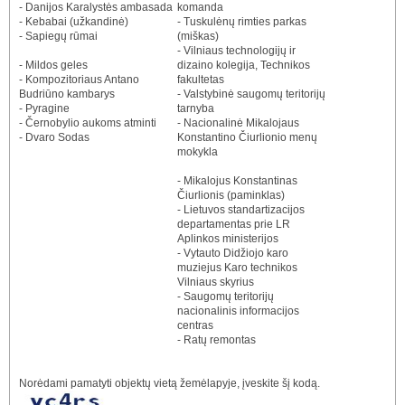
- Danijos Karalystės ambasada
komanda
- Kebabai (užkandinė)
- Tuskulėnų rimties parkas
- Sapiegų rūmai
(miškas)
- Vilniaus technologijų ir
- Mildos geles
dizaino kolegija, Technikos
- Kompozitoriaus Antano
fakultetas
Budriūno kambarys
- Valstybinė saugomų teritorijų
- Pyragine
tarnyba
- Černobylio aukoms atminti
- Nacionalinė Mikalojaus
- Dvaro Sodas
Konstantino Čiurlionio menų
mokykla
- Mikalojus Konstantinas
Čiurlionis (paminklas)
- Lietuvos standartizacijos
departamentas prie LR
Aplinkos ministerijos
- Vytauto Didžiojo karo
muziejus Karo technikos
Vilniaus skyrius
- Saugomų teritorijų
nacionalinis informacijos
centras
- Ratų remontas
Norėdami pamatyti objektų vietą žemėlapyje, įveskite šį kodą.