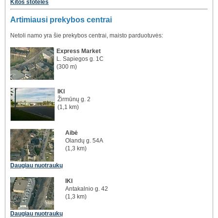
Kitos stotelės
Artimiausi prekybos centrai
Netoli namo yra šie prekybos centrai, maisto parduotuvės:
Express Market
L. Sapiegos g. 1C
(300 m)
IKI
Žirmūnų g. 2
(1,1 km)
Aibė
Olandų g. 54A
(1,3 km)
Daugiau nuotraukų
IKI
Antakalnio g. 42
(1,3 km)
Daugiau nuotraukų