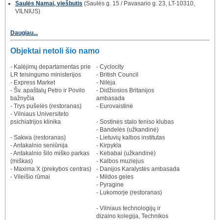
Saulės Namai, viešbutis
(Saulės g. 15 / Pavasario g. 23, LT-10310,
VILNIUS)
Daugiau...
Objektai netoli šio namo
- Kalėjimų departamentas prie
- Cyclocity
LR teisingumo ministerijos
- British Council
- Express Market
- Nilėja
- Šv. apaštalų Petro ir Povilo
- Didžiosios Britanijos
bažnyčia
ambasada
- Trys pušelės (restoranas)
- Eurovaistinė
- Vilniaus Universiteto
psichiatrijos klinika
- Sostinės stalo teniso klubas
- Bandelės (užkandinė)
- Sakwa (restoranas)
- Lietuvių kalbos institutas
- Antakalnio seniūnija
- Kirpykla
- Antakalnio šilo miško parkas
- Kebabai (užkandinė)
(miškas)
- Kalbos muziejus
- Maxima X (prekybos centras)
- Danijos Karalystės ambasada
- Vileišio rūmai
- Mildos geles
- Pyragine
- Lukomorje (restoranas)
- Vilniaus technologijų ir
dizaino kolegija, Technikos