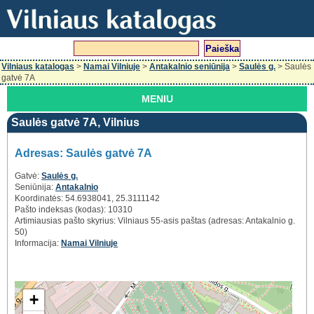
Vilniaus katalogas
>
Namai Vilniuje
>
Antakalnio seniūnija
>
Saulės g.
> Saulės
gatvė 7A
MENIU
Saulės gatvė 7A, Vilnius
Adresas: Saulės gatvė 7A
Gatvė:
Saulės g.
Seniūnija:
Antakalnio
Koordinatės: 54.6938041, 25.3111142
Pašto indeksas (kodas): 10310
Artimiausias pašto skyrius: Vilniaus 55-asis paštas (adresas: Antakalnio g.
50)
Informacija:
Namai Vilniuje
+