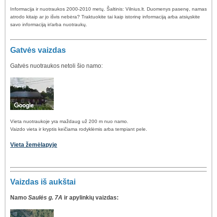
Informacija ir nuotraukos 2000-2010 metų. Šaltinis: Vilnius.lt. Duomenys pasenę, namas
atrodo kitaip ar jo išvis nebėra? Traktuokite tai kaip istorinę informaciją arba atsiųskite
savo informaciją ir/arba nuotraukų.
Gatvės vaizdas
Gatvės nuotraukos netoli šio namo:
Vieta nuotraukoje yra maždaug už 200 m nuo namo.
Vaizdo vieta ir kryptis keičiama rodyklėmis arba tempiant pele.
Vieta žemėlapyje
Vaizdas iš aukštai
Namo
Saulės g. 7A
ir apylinkių vaizdas: