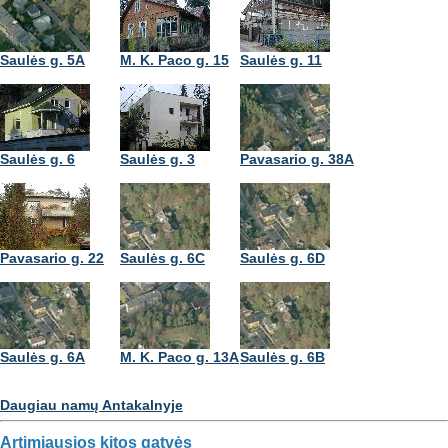
Saulės g. 5A
M. K. Paco g. 15
Saulės g. 11
Saulės g. 6
Saulės g. 3
Pavasario g. 38A
Pavasario g. 22
Saulės g. 6C
Saulės g. 6D
Saulės g. 6A
M. K. Paco g. 13A
Saulės g. 6B
Daugiau namų Antakalnyje
Artimiausios kitos gatvės