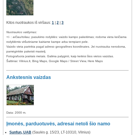
Kitos nuotraukos iš viršaus:
1
|
2
|
3
Nuotraukos valdymas:
+/- : arčiau/toliau; pasukimo rodyklės: vaizdo kampo pakeitimas; rodoma vieta keičiama
rodyklėmis viršutiniame kairiame kampe arba tempiant pele.
Vaizdo vieta parinkta pagal adreso geografines koordinates. Jei nuotrauka nerodoma,
pamėginkite pakeisti mastelį.
Fotografuota įvairiais metais. Galima palyginti, kaip keitėsi šios vietos vaizdas.
Šaltiniai: Vilnius.lt, Bing Maps, Google Maps / Street View, Here Maps
Ankstesnis vaizdas
Data: 2000 m.
Įmonės, parduotuvės, adresai netoli šio namo
Sunfun, UAB
(Saulės g. 15/23, LT-10310, Vilnius)