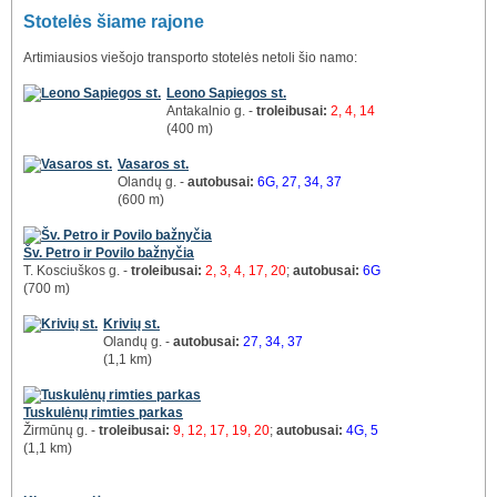
Stotelės šiame rajone
Artimiausios viešojo transporto stotelės netoli šio namo:
Leono Sapiegos st.
Antakalnio g. -
troleibusai:
2, 4, 14
(400 m)
Vasaros st.
Olandų g. -
autobusai:
6G, 27, 34, 37
(600 m)
Šv. Petro ir Povilo bažnyčia
T. Kosciuškos g. -
troleibusai:
2, 3, 4, 17, 20
;
autobusai:
6G
(700 m)
Krivių st.
Olandų g. -
autobusai:
27, 34, 37
(1,1 km)
Tuskulėnų rimties parkas
Žirmūnų g. -
troleibusai:
9, 12, 17, 19, 20
;
autobusai:
4G, 5
(1,1 km)