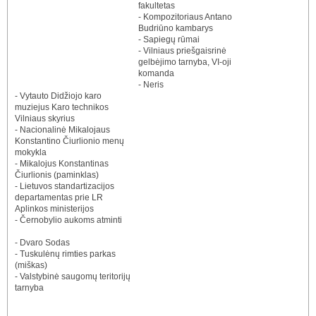
fakultetas
- Kompozitoriaus Antano
Budriūno kambarys
- Sapiegų rūmai
- Vilniaus priešgaisrinė
gelbėjimo tarnyba, VI-oji
komanda
- Neris
- Vytauto Didžiojo karo
muziejus Karo technikos
Vilniaus skyrius
- Nacionalinė Mikalojaus
Konstantino Čiurlionio menų
mokykla
- Mikalojus Konstantinas
Čiurlionis (paminklas)
- Lietuvos standartizacijos
departamentas prie LR
Aplinkos ministerijos
- Černobylio aukoms atminti
- Dvaro Sodas
- Tuskulėnų rimties parkas
(miškas)
- Valstybinė saugomų teritorijų
tarnyba