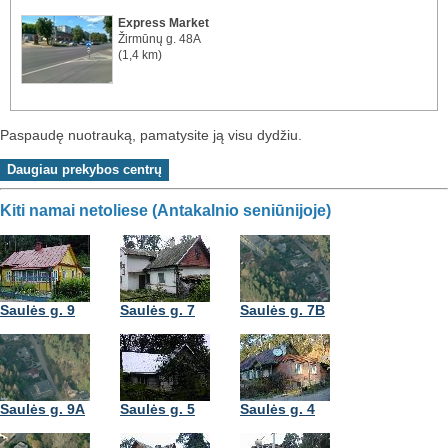
Express Market
Žirmūnų g. 48A
(1,4 km)
Paspaudę nuotrauką, pamatysite ją visu dydžiu.
Kiti namai netoliese (Antakalnio seniūnijoje)
Saulės g. 9
Saulės g. 7
Saulės g. 7B
Saulės g. 9A
Saulės g. 5
Saulės g. 4