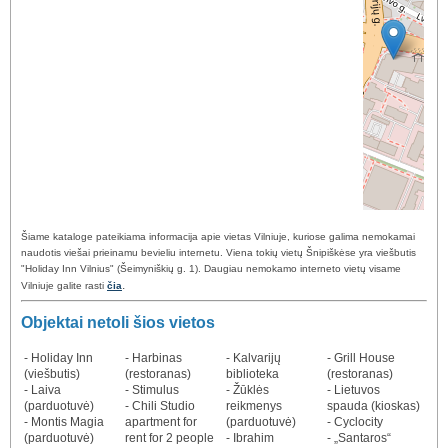
Šiame kataloge pateikiama informacija apie vietas Vilniuje, kuriose galima nemokamai
naudotis viešai prieinamu bevieliu internetu. Viena tokių vietų Šnipiškėse yra viešbutis
"Holiday Inn Vilnius" (Šeimyniškių g. 1). Daugiau nemokamo interneto vietų visame
.
Vilniuje galite rasti
čia
Objektai netoli šios vietos
- Holiday Inn
- Harbinas
- Kalvarijų
- Grill House
(viešbutis)
(restoranas)
biblioteka
(restoranas)
- Laiva
- Stimulus
- Žūklės
- Lietuvos
(parduotuvė)
- Chili Studio
reikmenys
spauda (kioskas)
- Montis Magia
apartment for
(parduotuvė)
- Cyclocity
(parduotuvė)
rent for 2 people
- Ibrahim
- „Santaros“