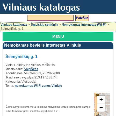
Vilniaus katalogas
>
Šnipiškių seniūnija
>
Nemokamas internetas (Wi-Fi)
>
Šeimyniškių g. 1
MENIU
Nemokamas bevielis internetas Vilniuje
Šeimyniškių g. 1
Vieta: Holiday Inn Vilnius, viešbutis
Miesto dalis:
Šnipiškės
Koordinatės: 54.6944089, 25.2822089
IP adreso pavyzdys: 213.197.138.74
Kategorija: Viešbučiai
Tema:
nemokamos Wi-Fi zonos Vilniuje
+
−
Žemėlapyje rodoma vieta keičiama rodyklėmis viršuje kairiajame kampe
arba tempiant pele, mastelis: mygtukais + ir -