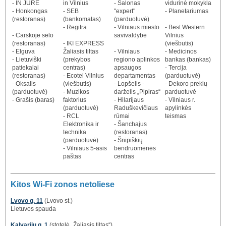
- IN JURE
in Vilnius
- Salonas
vidurinė mokykla
- Honkongas
- SEB
"expert"
- Planetariumas
(restoranas)
(bankomatas)
(parduotuvė)
- Regitra
- Vilniaus miesto
- Best Western
- Carskoje selo
savivaldybė
Vilnius
(restoranas)
- IKI EXPRESS
(viešbutis)
- Elguva
Žaliasis tiltas
- Vilniaus
- Medicinos
- Lietuviški
(prekybos
regiono aplinkos
bankas (bankas)
patiekalai
centras)
apsaugos
- Tercija
(restoranas)
- Ecotel Vilnius
departamentas
(parduotuvė)
- Oksalis
(viešbutis)
- Lopšelis -
- Dekoro prekių
(parduotuvė)
- Muzikos
darželis „Pipiras“
parduotuvė
- Grašis (baras)
faktorius
- Hilarijaus
- Vilniaus r.
(parduotuvė)
Raduškevičiaus
apylinkės
- RCL
rūmai
teismas
Elektronika ir
- Šanchajus
technika
(restoranas)
(parduotuvė)
- Šnipiškių
- Vilniaus 5-asis
bendruomenės
paštas
centras
Kitos Wi-Fi zonos netoliese
Lvovo g. 11
(Lvovo st.)
Lietuvos spauda
Kalvarijų g. 1
(stotelė „Žaliasis tiltas“)