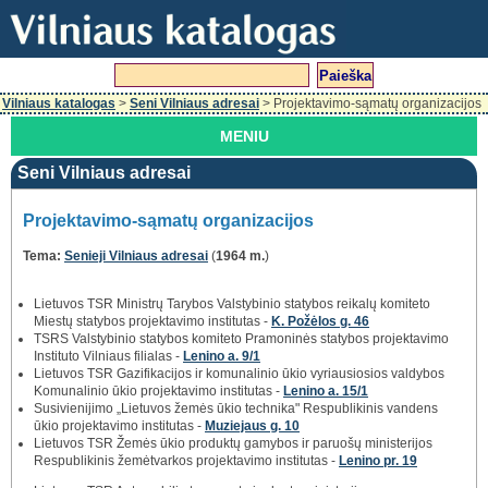
Vilniaus katalogas
>
Seni Vilniaus adresai
> Projektavimo-sąmatų organizacijos
MENIU
Seni Vilniaus adresai
Projektavimo-sąmatų organizacijos
Tema:
Senieji Vilniaus adresai
(
1964 m.
)
Lietuvos TSR Ministrų Tarybos Valstybinio statybos reikalų komiteto
Miestų statybos projektavimo institutas -
K. Požėlos g. 46
TSRS Valstybinio statybos komiteto Pramoninės statybos projektavimo
Instituto Vilniaus filialas -
Lenino a. 9/1
Lietuvos TSR Gazifikacijos ir komunalinio ūkio vyriausiosios valdybos
Komunalinio ūkio projektavimo institutas -
Lenino a. 15/1
Susivienijimo „Lietuvos žemės ūkio technika" Respublikinis vandens
ūkio projektavimo institutas -
Muziejaus g. 10
Lietuvos TSR Žemės ūkio produktų gamybos ir paruošų ministerijos
Respublikinis žemėtvarkos projektavimo institutas -
Lenino pr. 19