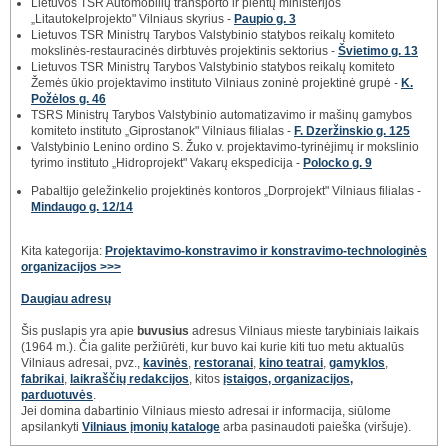
Lietuvos TSR Automobilių transporto ir plentų ministerijos
„Litautokelprojekto" Vilniaus skyrius -
Paupio g. 3
Lietuvos TSR Ministrų Tarybos Valstybinio statybos reikalų komiteto
mokslinės-restauracinės dirbtuvės projektinis sektorius -
Švietimo g. 13
Lietuvos TSR Ministrų Tarybos Valstybinio statybos reikalų komiteto
Žemės ūkio projektavimo instituto Vilniaus zoninė projektinė grupė -
K.
Požėlos g. 46
TSRS Ministrų Tarybos Valstybinio automatizavimo ir mašinų gamybos
komiteto instituto „Giprostanok" Vilniaus filialas -
F. Dzeržinskio g. 125
Valstybinio Lenino ordino S. Žuko v. projektavimo-tyrinėjimų ir mokslinio
tyrimo instituto „Hidroprojekt" Vakarų ekspedicija -
Polocko g. 9
Pabaltijo geležinkelio projektinės kontoros „Dorprojekt" Vilniaus filialas -
Mindaugo g. 12/14
Kita kategorija:
Projektavimo-konstravimo ir konstravimo-technologinės
organizacijos >>>
Daugiau adresų
Šis puslapis yra apie
buvusius
adresus Vilniaus mieste tarybiniais laikais
(1964 m.). Čia galite peržiūrėti, kur buvo kai kurie kiti tuo metu aktualūs
Vilniaus adresai, pvz.,
kavinės
,
restoranai
,
kino teatrai
,
gamyklos
,
fabrikai
,
laikraščių redakcijos
, kitos
įstaigos, organizacijos,
parduotuvės
.
Jei domina dabartinio Vilniaus miesto adresai ir informacija, siūlome
apsilankyti
Vilniaus įmonių kataloge
arba pasinaudoti paieška (viršuje).