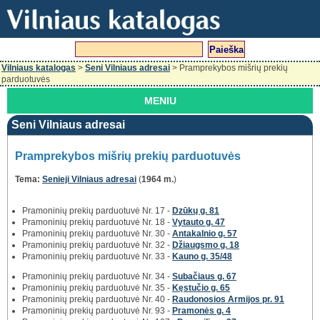
Vilniaus katalogas
>
Seni Vilniaus adresai
> Pramprekybos mišrių prekių
parduotuvės
MENIU
Seni Vilniaus adresai
Pramprekybos mišrių prekių parduotuvės
Tema:
Senieji Vilniaus adresai
(
1964 m.
)
Pramoninių prekių parduotuvė Nr. 17 -
Dzūkų g. 81
Pramoninių prekių parduotuvė Nr. 18 -
Vytauto g. 47
Pramoninių prekių parduotuvė Nr. 30 -
Antakalnio g. 57
Pramoninių prekių parduotuvė Nr. 32 -
Džiaugsmo g. 18
Pramoninių prekių parduotuvė Nr. 33 -
Kauno g. 35/48
Pramoninių prekių parduotuvė Nr. 34 -
Subačiaus g. 67
Pramoninių prekių parduotuvė Nr. 35 -
Kęstučio g. 65
Pramoninių prekių parduotuvė Nr. 40 -
Raudonosios Armijos pr. 91
Pramoninių prekių parduotuvė Nr. 93 -
Pramonės g. 4