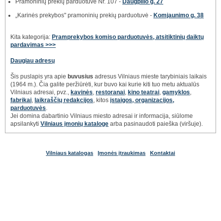
Pramoninių prekių parduotuvė Nr. 107 -
Daugpilio g. 27
„Karinės prekybos" pramoninių prekių parduotuvė -
Komjaunimo g. 38
Kita kategorija:
Pramprekybos komiso parduotuvės, atsitiktinių daiktų
pardavimas >>>
Daugiau adresų
Šis puslapis yra apie
buvusius
adresus Vilniaus mieste tarybiniais laikais
(1964 m.). Čia galite peržiūrėti, kur buvo kai kurie kiti tuo metu aktualūs
Vilniaus adresai, pvz.,
kavinės
,
restoranai
,
kino teatrai
,
gamyklos
,
fabrikai
,
laikraščių redakcijos
, kitos
įstaigos, organizacijos,
parduotuvės
.
Jei domina dabartinio Vilniaus miesto adresai ir informacija, siūlome
apsilankyti
Vilniaus įmonių kataloge
arba pasinaudoti paieška (viršuje).
Vilniaus katalogas
Įmonės įtraukimas
Kontaktai