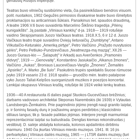
geriausių Rusijos imperijoje.
Teatras buvo vilniečių susibūrimo vieta, čia pasireikšdavo bendros visuom.
polit. nuotaikos, 1902 Gegužės pirmosios išvakarėse teatre buvo išmėtytos
proklamacijos su anticariniais šūkiais. Panaikinus liet. spaudos draudimą,
A teatre 1906.V.6 buvo suvaidinta Marcelino Šikšnio tragedija „Pilėnų
kunigaikštis". Ją pastatė „Vilniaus kanklių" d-ja. 1918— 1919 rotušėje
vaidino Skrajojamasis Juozo Vaičkaus teatras. 1918.X.5, 6 ir 12 d. Juozo
Vaičkaus teatro trupė suvaidino Dviejų lietuvaičių „Dumblynę", Antano
Vilkutaičio-Keturakio „Ameriką pirtyje", Petro Vaičiūno „Pražydo nuvytusios
gėlės", Petro Petliuko-Pundzevičiaus „Neatmezga-mą mazgą", XII.26 —
Juozo Guraus-kio — ,Šalaputrį" ir Arkadij aus Averčenkos „Pramonės
didvyrį", 1919 — „Genovaitę", Konstantino Jasiukaičio „Alkanus žmones",
Vaičiūno ,,Aukas", Broniaus Laucevičiaus-Vargšo „Žmones", Žemaitės
„Apsiriko", A. Marko „Be šulo". Paskutinis trupės spektaklis šiuose rūmuose
įvyko 1919 vasario 23 d. 1918 spalio— gruodžio mėn. teatro patalpose
vyko Juozo Tallat-Kelpšos suorganizuoti muzikos ir poezijos koncertai.
Lenkijai okupavus Vilniaus kraštą, rotušėje iki 1924 veikė lenkų teatras.
1936—40 A restauruota iš dalies pagal Stuokos-Gucevičiaus brėžinius;
darbams vadovavo architektai Steponas Narembskis (iki 1939) ir Vytautas
Landsbergis-Žemkalnis. Prie pagrindinio įėjimo įrengti nauji granito laiptai,
p. ir šoninių fasadų durų ir įvažiavimų angos perdirbtos į klasicistinio
stiliaus langus; tik p. fasade paliktas įėjimas. Interjere įrengti marmuriniai
reprezentaciniai laiptai su baliustrada. Dengtas kiemas rekonstruotas į
vestibiulį. D. salėje atstatyta kolonada, kolonos apdailintos dirbtiniu
marmuru. 1940 čia įkurtas Vilniaus miesto muziejus. 1941. III. 16 jis
pertvarkytas į Vilniaus dailės muziejų, 1965 — j LTSR dailės muziejų (turi