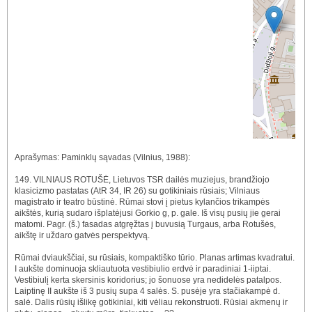
Aprašymas: Paminklų sąvadas (Vilnius, 1988):
149. VILNIAUS ROTUŠĖ, Lietuvos TSR dailės muziejus, brandžiojo
klasicizmo pastatas (AtR 34, IR 26) su gotikiniais rūsiais; Vilniaus
magistrato ir teatro būstinė. Rūmai stovi į pietus kylančios trikampės
aikštės, kurią sudaro išplatėjusi Gorkio g, p. gale. Iš visų pusių jie gerai
matomi. Pagr. (š.) fasadas atgręžtas į buvusią Turgaus, arba Rotušės,
aikštę ir uždaro gatvės perspektyvą.
Rūmai dviaukščiai, su rūsiais, kompaktiško tūrio. Planas artimas kvadratui.
I aukšte dominuoja skliautuota vestibiulio erdvė ir paradiniai 1-iiptai.
Vestibiulį kerta skersinis koridorius; jo šonuose yra nedidelės patalpos.
Laiptinę II aukšte iš 3 pusių supa 4 salės. S. pusėje yra stačiakampė d.
salė. Dalis rūsių išlikę gotikiniai, kiti vėliau rekonstruoti. Rūsiai akmenų ir