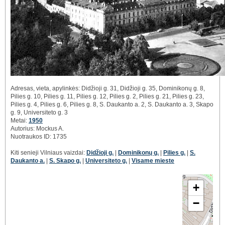
Adresas, vieta, apylinkės: Didžioji g. 31, Didžioji g. 35, Dominikonų g. 8,
Pilies g. 10, Pilies g. 11, Pilies g. 12, Pilies g. 2, Pilies g. 21, Pilies g. 23,
Pilies g. 4, Pilies g. 6, Pilies g. 8, S. Daukanto a. 2, S. Daukanto a. 3, Skapo
g. 9, Universiteto g. 3
Metai:
1950
Autorius: Mockus A.
Nuotraukos ID: 1735
Kiti senieji Vilniaus vaizdai:
Didžioji g.
|
Dominikonų g.
|
Pilies g.
|
S.
Daukanto a.
|
S. Skapo g.
|
Universiteto g.
|
Visame mieste
+
−