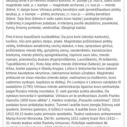
skliautą rėmė 4 jo-nėninio orderio kolonos. R. pusėje į p. nuo d, salės buvo
magistrato salė, p. r. kampe — magistrato archyvas, į v. nuo jo — miesto
iždinė, V. dalyje buvo Vilniaus pirklių bendrijos salė (posėdžiaudavo pirklių
taryba), p. v. kampe — pirklių archyvas, į r. nuo jo — pirklių bendrijos
iždinė. Tarp šios iždinės ir vaito salės buvo laiptai į pastogėje įrengtas
raštininkų ir pagalbines patalpas. A interjerą puošė skulptūros, paveikslai,
žymių žmonių portretai, veidrodžiai, ištaigingi baldai.
Prie A buvo baudžiami nusikaltėliai; čia juos korė (stovėjo kartuvės),
luošino, rišo prie gėdos stulpo, plakė. Magistratas prižiūrėdavo pirklių
veiklą, tvirtindavo amatininkų cechų statutus, v-bas, spręsdavo ginčus,
prižiūrėdavo miesto tiltų, gynybinių sienų, vandentiekio, kanalizacijos
tvarkymą, miesto piliečių apsiginklavimą, rūpinosi savo ūkiu, miesto
namais, priemiesčių dvarais (Kuprijoniškėmis, Leoniškėmis, Ri-biškėmis,
Tuputiškėmis ir kt.). Rotu-šėje dirbo miesto iždininkai (šafarai); jie saugojo
lėšas, tvarkė pajamų ir išlaidų knygas. Lėšos ir dokumentai buvo laikomi
tvirtose kaustytose skryniose, rakinamose keliais užraktais. Magistratui
priklausė ne visas miestas (miesto dalys, vadinamos ju-risdikomis, buvo
valdomos vyskupo, kapitulos ar didikų). Po Lenkijos ir Lietuvos valstybės III
padalijimo (1795) Vilniaus miesto administracija ilgainiui buvo pertvarkyta
pagal Rusijos miestų nuostatus. D. salė garsėjo puikia akustika, čia
vykdavo koncertai ir spektakliai. Vilniaus un-to profesoriaus Jozefo Franko
rūpesčiu 1809 buvo atlikta" J. Haidno oratorija „Pasaulio sukūrimas". 1810
pastatas buvo pritaikytas teatrui. Tuomet I aukšte buvo įrengta žiūrovų salė
(parteris, šoninės galerijos, 6 ložės) ir scena. II aukšte buvo 18 ložių.
1810.XII.15 teatre įvyko pirmasis spektaklis. Teatrui vadovavo antreprenerė
Marija Korvel-Moravska. Dėl fin. sunkumų 1811 rudenį trupė iširo (1811—
31 miesto teatras veikė Radvilų rūmuose). Rotušėje vaidindavo tik