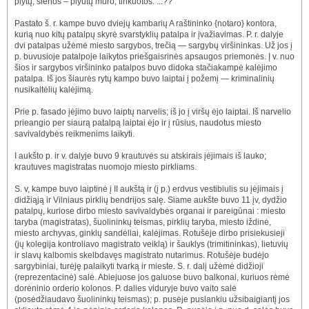
plytų, sienos – plyutų mūro, tinkuotos. ...??
Pastato š. r. kampe buvo dviejų kambarių A raštininko {notaro} kontora,
kurią nuo kitų patalpų skyrė svarstyklių patalpa ir įvažiavimas. P. r. dalyje
dvi patalpas užėmė miesto sargybos, trečią — sargybų viršininkas. Už jos į
p. buvusioje patalpoje laikytos priešgaisrinės apsaugos priemonės. Į v. nuo
šios ir sargybos viršininko patalpos buvo didoka stačiakampė kalėjimo
patalpa. Iš jos šiaurės rytų kampo buvo laiptai į požemį — kriminalinių
nusikaltėlių kalėjimą.
Prie p. fasado įėjimo buvo laiptų narvelis; iš jo į viršų ėjo laiptai. Iš narvelio
prieangio per siaurą patalpą laiptai ėjo ir į rūsius, naudotus miesto
savivaldybės reikmenims laikyti.
I aukšto p. ir v. dalyje buvo 9 krautuvės su atskirais įėjimais iš lauko;
krautuves magistratas nuomojo miesto pirkliams.
S. v, kampe buvo laiptinė į II aukštą ir (į p.) erdvus vestibiulis su įėjimais į
didžiąją ir Vilniaus pirklių bendrijos salę. Siame aukšte buvo 11 įv, dydžio
patalpų, kuriose dirbo miesto savivaldybės organai ir pareigūnai : miesto
taryba (magistratas), šuolininkų teismas, pirklių taryba, miesto iždinė,
miesto archyvas, ginklų sandėliai, kalėjimas. Rotušėje dirbo prisiekusieji
(jų kolegija kontroliavo magistrato veiklą) ir šauklys (trimitininkas), lietuvių
ir slavų kalbomis skelbdavęs magistrato nutarimus. Rotušėje budėjo
sargybiniai, turėję palaikyti tvarką ir mieste. S. r. dalį užėmė didžioji
(reprezentacinė) salė. Abiejuose jos galuose buvo balkonai, kuriuos rėmė
dorėninio orderio kolonos. P. dalies viduryje buvo vaito salė
(posėdžiaudavo šuolininkų teismas); p. pusėje puslankiu užsibaigiantį jos