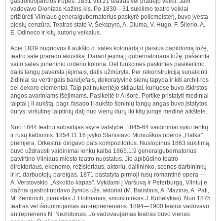
gastroliuojančios trupės. 1831.VIII.21 teatras vėl pradėjo veikti. Jam
vadovavo Dionizas Kažins-kis. Po 1830—31 sukilimo teatro veiklai
prižiūrėti Vilniaus generalgubernatorius paskyrė policmeisterį, buvo įvesta
pjesių cenzūra. Teatras statė V. Šekspyro, A. Diuma, V. Hugo, F. Šilerio, A.
E. Odineco ir kitų autorių veikalus.
Apie 1839 nugriovus II aukšto d. salės kolonadą ir įtaisius papildomą ložę,
teatro salė prarado akustiką. Darant įėjimą į gubernatoriaus ložę, pašalinta
vaito salės jonėninio orderio kolona. Dėl funkcinės paskirties pasikeitimo
dalis langų paversta įėjimais, dalis užmūryta. Per rekonstrukciją sunaikinti
židiniai su vertingais bareljefais, dekoratyvinė sienų tapyba ir kiti archit-ros
bei dekoro elementai. Taip pat nukentėjo skliautai, kuriuose buvo iškirstos
angos avariniams išėjimams. Pasikeitė ir A išorė. Portike pristatyti mediniai
laiptai į II aukštą. pagr. fasado II aukšto šoninių langų angas buvo įstatytos
durys; viršutinę laiptinių dalį nuo vienų durų iki kitų jungė medinė aikštelė.
Nuo 1844 teatrui subsidijas skyrė valstybė. 1845-64 vaidinimai vyko lenkų
ir rusų kalbomis. 1854.11.16 įvyko Stanislavo Moniuškos operos „Halka"
premjera. Orkestrui dirigavo pats kompozitorius. Nuslopinus 1863 sukilimą,
buvo uždrausti vaidinimai lenkų kalba 1865.1.9 generalgubernatorius
patvirtino Vilniaus miesto teatro nuostatus. Jie apibūdino teatro
direktoriaus, ekonomo, režisieriaus, aktorių, dailininko, scenos darbininkų
ir kt. darbuotojų pareigas. 1871 pastatyta pirmoji rusų romantinė opera —
A. Verstovskio ,,Askoldo kapas". Vykdami į Varšuvą ir Peterburgą, Vilniuj e
dažnai gastroliuodavo žymūs užs. aktoriai (M. Balistinis, A. Mazinis, A. Pati,
M. Zembrich, pianistas J. Hofmanas, smuikininkas J. Kubelykas). Nuo 1875
teatras vėl išnuomojamas ant-repreneriams. 1894—1900 teatrui vadovavo
antrepreneris N. Nezlobinas. Jo vadovaujamas teatras buvo vienas