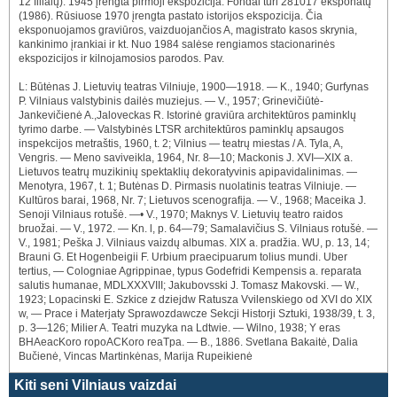
12 filialų). 1945 įrengta pirmoji ekspozicija. Fondai turi 281017 eksponatų
(1986). Rūsiuose 1970 įrengta pastato istorijos ekspozicija. Čia
eksponuojamos graviūros, vaizduojančios A, magistrato kasos skrynia,
kankinimo įrankiai ir kt. Nuo 1984 salėse rengiamos stacionarinės
ekspozicijos ir kilnojamosios parodos. Pav.
L: Būtėnas J. Lietuvių teatras Vilniuje, 1900—1918. — K., 1940; Gurfynas
P. Vilniaus valstybinis dailės muziejus. — V., 1957; Grinevičiūtė-
Jankevičienė A.,Jaloveckas R. Istorinė graviūra architektūros paminklų
tyrimo darbe. — Valstybinės LTSR architektūros paminklų apsaugos
inspekcijos metraštis, 1960, t. 2; Vilnius — teatrų miestas / A. Tyla, A,
Vengris. — Meno saviveikla, 1964, Nr. 8—10; Mackonis J. XVI—XIX a.
Lietuvos teatrų muzikinių spektaklių dekoratyvinis apipavidalinimas. —
Menotyra, 1967, t. 1; Butėnas D. Pirmasis nuolatinis teatras Vilniuje. —
Kultūros barai, 1968, Nr. 7; Lietuvos scenografija. — V., 1968; Maceika J.
Senoji Vilniaus rotušė. —• V., 1970; Maknys V. Lietuvių teatro raidos
bruožai. — V., 1972. — Kn. l, p. 64—79; Samalavičius S. Vilniaus rotušė. —
V., 1981; Peška J. Vilniaus vaizdų albumas. XIX a. pradžia. WU, p. 13, 14;
Brauni G. Et Hogenbeigii F. Urbium praecipuarum tolius mundi. Uber
tertius, — Cologniae Agrippinae, typus Godefridi Kempensis a. reparata
salutis humanae, MDLXXXVIII; Jakubovsski J. Tomasz Makovski. — W.,
1923; Lopacinski E. Szkice z dziejdw Ratusza Vvilenskiego od XVI do XIX
w, — Prace i Materjaty Sprawozdawcze Sekcji Historji Sztuki, 1938/39, t. 3,
p. 3—126; Milier A. Teatri muzyka na Ldtwie. — Wilno, 1938; Y eras
BHAeacKoro ropoACKoro reaTpa. — B., 1886. Svetlana Bakaitė, Dalia
Bučienė, Vincas Martinkėnas, Marija Rupeikienė
Kiti seni Vilniaus vaizdai