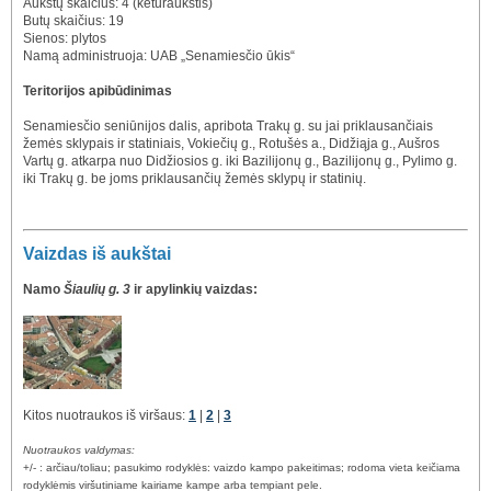
Aukštų skaičius: 4 (keturaukštis)
Butų skaičius: 19
Sienos: plytos
Namą administruoja: UAB „Senamiesčio ūkis“
Teritorijos apibūdinimas
Senamiesčio seniūnijos dalis, apribota Trakų g. su jai priklausančiais
žemės sklypais ir statiniais, Vokiečių g., Rotušės a., Didžiąja g., Aušros
Vartų g. atkarpa nuo Didžiosios g. iki Bazilijonų g., Bazilijonų g., Pylimo g.
iki Trakų g. be joms priklausančių žemės sklypų ir statinių.
Vaizdas iš aukštai
Namo
Šiaulių g. 3
ir apylinkių vaizdas:
Kitos nuotraukos iš viršaus:
1
|
2
|
3
Nuotraukos valdymas:
+/- : arčiau/toliau; pasukimo rodyklės: vaizdo kampo pakeitimas; rodoma vieta keičiama
rodyklėmis viršutiniame kairiame kampe arba tempiant pele.