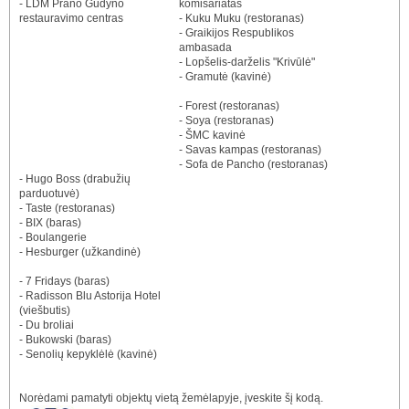
- LDM Prano Gudyno
komisariatas
restauravimo centras
- Kuku Muku (restoranas)
- Graikijos Respublikos
ambasada
- Lopšelis-darželis "Krivūlė"
- Gramutė (kavinė)
- Forest (restoranas)
- Soya (restoranas)
- ŠMC kavinė
- Savas kampas (restoranas)
- Sofa de Pancho (restoranas)
- Hugo Boss (drabužių
parduotuvė)
- Taste (restoranas)
- BIX (baras)
- Boulangerie
- Hesburger (užkandinė)
- 7 Fridays (baras)
- Radisson Blu Astorija Hotel
(viešbutis)
- Du broliai
- Bukowski (baras)
- Senolių kepyklėlė (kavinė)
Norėdami pamatyti objektų vietą žemėlapyje, įveskite šį kodą.