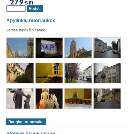
Apylinkių nuotraukos
Vaizdai netoli šio namo:
Stotelės šiame rajone