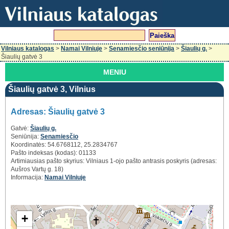
Vilniaus katalogas
>
Namai Vilniuje
>
Senamiesčio seniūnija
>
Šiaulių g.
>
Šiaulių gatvė 3
MENIU
Šiaulių gatvė 3, Vilnius
Adresas: Šiaulių gatvė 3
Gatvė:
Šiaulių g.
Seniūnija:
Senamiesčio
Koordinatės: 54.6768112, 25.2834767
Pašto indeksas (kodas): 01133
Artimiausias pašto skyrius: Vilniaus 1-ojo pašto antrasis poskyris (adresas:
Aušros Vartų g. 18)
Informacija:
Namai Vilniuje
+