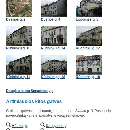
Dysnos g. 2
Dysnos g. 4
Ligoninės g. 5
Rūdninkų g. 16
Rūdninkų g. 14
Rūdninkų g. 12
Rūdninkų g. 11
Rūdninkų g. 18
Rūdninkų g. 10
Daugiau namų Senamiestyje
Artimiausios kitos gatvės
Gretimos gatvės netoli namo, kurio adresas
Šiaulių g. 3
. Paspaudę
paveiksliuką kairėje, pamatysite vietą žemėlapyje.
Mėsinių g.
Raugyklos g.