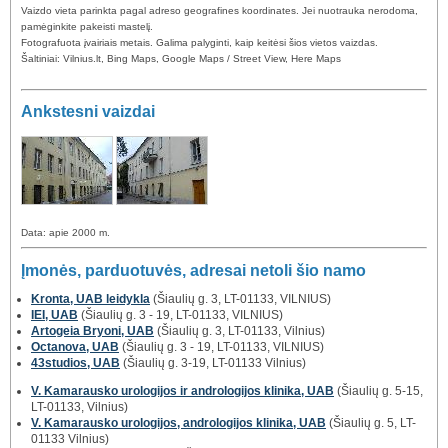
Vaizdo vieta parinkta pagal adreso geografines koordinates. Jei nuotrauka nerodoma,
pamėginkite pakeisti mastelį.
Fotografuota įvairiais metais. Galima palyginti, kaip keitėsi šios vietos vaizdas.
Šaltiniai: Vilnius.lt, Bing Maps, Google Maps / Street View, Here Maps
Ankstesni vaizdai
Data: apie 2000 m.
Įmonės, parduotuvės, adresai netoli šio namo
Kronta, UAB leidykla
(Šiaulių g. 3, LT-01133, VILNIUS)
IEI, UAB
(Šiaulių g. 3 - 19, LT-01133, VILNIUS)
Artogeia Bryoni, UAB
(Šiaulių g. 3, LT-01133, Vilnius)
Octanova, UAB
(Šiaulių g. 3 - 19, LT-01133, VILNIUS)
43studios, UAB
(Šiaulių g. 3-19, LT-01133 Vilnius)
V. Kamarausko urologijos ir andrologijos klinika, UAB
(Šiaulių g. 5-15,
LT-01133, Vilnius)
V. Kamarausko urologijos, andrologijos klinika, UAB
(Šiaulių g. 5, LT-
01133 Vilnius)