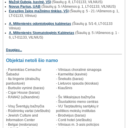
Mažoji Guboja, kavinė, VšĮ
(Šiaulių g. 8, LT-01133, VILNIUS)
Novus Partus, UAB
(Šiaulių g. 5 / Ašmenos g. 1, LT-01133, VILNIUS)
Eurazijos žalos mažinimo tinklas, VšĮ
(Šiaulių g. 5 - 21 / Ašmenos g. 1,
LT-01133, Vilnius)
A. Miltenienės odontologijos kabinetas
(Šiaulių g. 5/1-6, LT-01133
Vilnius)
A. Miltenienės Stomatologinis Kabinetas
(Šiaulių g. 5 / Ašmenos g. 1 -
6, LT-01133, VILNIUS)
Daugiau...
Objektai netoli šio namo
- Paminklas Cemachui
- Vilniaus choralinė sinagoga
Šabadui
- Karmelitai (kavinė)
- Ita lingerie (drabužių
- Šnekutis (baras)
parduotuvė)
- Lietuvos spauda (kioskas)
- Burbulio vyninė (baras)
- Kiaušinis
- Cigar House (baras)
- RAW42 (užkandinė)
- Šv. Mikalojaus bažnyčia
- Šiuolaikinio meno centras
- Visų Šventųjų bažnyčia
- VU Tarptautinių santykių ir
- Rūdininkų vartai (viešbutis)
politikos mokslų institutas
- Jewish Culture and
- Brodvėjus (baras)
Information Center
- Conti hotel (viešbutis)
- Belgai (restoranas)
- Vilniaus m. 3-asis policijos