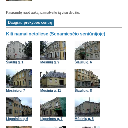
Paspaudę nuotrauką, pamatysite ją visu dydžiu.
Kiti namai netoliese (Senamiesčio seniūnijoje)
Šiaulių g. 1
Mėsinių g. 9
Šiaulių g. 6
Mėsinių g. 7
Mėsinių g. 11
Šiaulių g. 8
Ligoninės g. 6
Ligoninės g. 7
Mėsinių g. 5