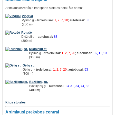
Artimiausios viešojo transporto stotelės netoli šio namo:
Vingriai
Pylimo g. -
troleibusai:
1, 2, 7, 20
;
autobusai:
53
(200 m)
Rotušė
Didžioji g. -
autobusai:
88
(300 m)
Rūdninkų st.
Pylimo g. -
troleibusai:
1, 2, 7, 20
;
autobusai:
1G, 11, 53
(300 m)
Gėlių st.
Gėlių g. -
troleibusai:
1, 2, 7, 20
;
autobusai:
53
(300 m)
Bazilijonų st.
Bazilijonų g. -
autobusai:
13, 31, 34, 74, 88
(400 m)
Kitos stotelės
Artimiausi prekybos centrai