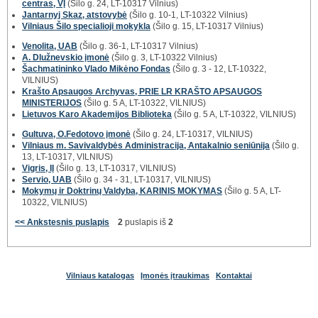
centras, VĮ
(Šilo g. 24, LT-10317 Vilnius)
Jantarnyj Skaz, atstovybė
(Šilo g. 10-1, LT-10322 Vilnius)
Vilniaus Šilo specialioji mokykla
(Šilo g. 15, LT-10317 Vilnius)
Venolita, UAB
(Šilo g. 36-1, LT-10317 Vilnius)
A. Dlužnevskio įmonė
(Šilo g. 3, LT-10322 Vilnius)
Šachmatininko Vlado Mikėno Fondas
(Šilo g. 3 - 12, LT-10322,
VILNIUS)
Krašto Apsaugos Archyvas, PRIE LR KRAŠTO APSAUGOS
MINISTERIJOS
(Šilo g. 5 A, LT-10322, VILNIUS)
Lietuvos Karo Akademijos Biblioteka
(Šilo g. 5 A, LT-10322, VILNIUS)
Gultuva, O.Fedotovo įmonė
(Šilo g. 24, LT-10317, VILNIUS)
Vilniaus m. Savivaldybės Administracija, Antakalnio seniūnija
(Šilo g.
13, LT-10317, VILNIUS)
Vigris, IĮ
(Šilo g. 13, LT-10317, VILNIUS)
Servio, UAB
(Šilo g. 34 - 31, LT-10317, VILNIUS)
Mokymų ir Doktrinų Valdyba, KARINIS MOKYMAS
(Šilo g. 5 A, LT-
10322, VILNIUS)
<< Ankstesnis puslapis
2
puslapis iš
2
Vilniaus katalogas
Įmonės įtraukimas
Kontaktai