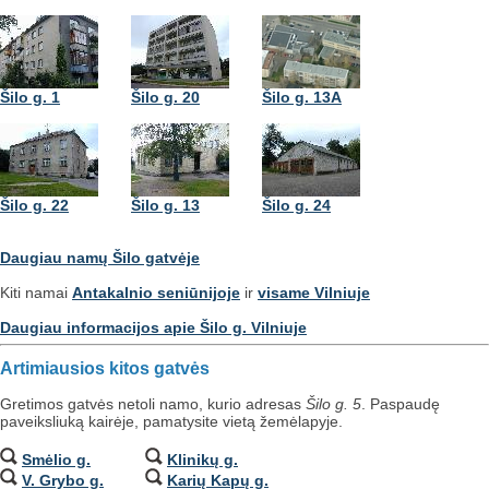
Šilo g. 1
Šilo g. 20
Šilo g. 13A
Šilo g. 22
Šilo g. 13
Šilo g. 24
Daugiau namų Šilo gatvėje
Kiti namai
Antakalnio seniūnijoje
ir
visame Vilniuje
Daugiau informacijos apie Šilo g. Vilniuje
Artimiausios kitos gatvės
Gretimos gatvės netoli namo, kurio adresas
Šilo g. 5
. Paspaudę
paveiksliuką kairėje, pamatysite vietą žemėlapyje.
Smėlio g.
Klinikų g.
V. Grybo g.
Karių Kapų g.