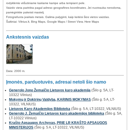
rodyklėmis viršutiniame kairiame kampe arba tempiant pele.
Vaizdo vieta parinkta pagal adreso geografines koordinates. Jei nuotrauka nerodoma,
pamėginkite pakeisti mastelį.
Fotografuota įvairiais metais. Galima palyginti, kaip keitėsi šios vietos vaizdas.
Šaltiniai: Vilnius.lt, Bing Maps, Google Maps / Street View, Here Maps
Ankstesnis vaizdas
Data: 2000 m.
Įmonės, parduotuvės, adresai netoli šio namo
Generolo Jono Žemaičio Lietuvos karo akademija
(Šilo g. 5A, LT-
10322 Vilnius)
Mokymų ir Doktrinų Valdyba, KARINIS MOKYMAS
(Šilo g. 5 A, LT-
10322, VILNIUS)
Lietuvos Karo Akademijos Biblioteka
(Šilo g. 5 A, LT-10322, VILNIUS)
Generolo J. Žemaičio Lietuvos karo akademijos biblioteka
(Šilo g. 5A,
LT-10322 Vilnius)
Krašto Apsaugos Archyvas, PRIE LR KRAŠTO APSAUGOS
MINISTERIJOS
(Šilo g. 5 A, LT-10322, VILNIUS)