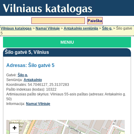
Vilniaus katalogas
>
Namai Vilniuje
>
Antakalnio seniūnija
>
Šilo g.
> Šilo gatvė
5
MENIU
Šilo gatvė 5, Vilnius
Adresas: Šilo gatvė 5
Gatvė:
Šilo g.
Seniūnija:
Antakalnio
Koordinatės: 54.7046127, 25.3137283
Pašto indeksas (kodas): 10322
Artimiausias pašto skyrius: Vilniaus 55-asis paštas (adresas: Antakalnio g.
50)
Informacija:
Namai Vilniuje
+