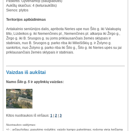
Paskirtis: Gyvenamoji (daugiabutis)
Aukštų skaičius: 4 (keturaukštis)
Sienos: plytos
Teritorijos apibūdinimas
Antakalnio seniūnijos dalis, apribota Neries upe nuo Šilo g. iki Valakupių
tilto, Lizdeikos g. iki Nemenčinės pl., Nemenčinės pl. atkarpa iki Žirgo g.,
Žirgo g. iki B. Sruogos g. su joms priklausančiais žemės sklypais ir
statiniais, nuo B. Sruogos g. parko riba iki Mileišiškių g. ir Žolyno g.
sankirtos, nuo Žolyno g. parko riba iki Šilo g., Šilo g. iki Neries upės su jai
priklausančiais žemės sklypais ir statiniais.
Vaizdas iš aukštai
Namo
Šilo g. 5
ir apylinkių vaizdas:
Kitos nuotraukos iš viršaus:
1
|
2
|
3
Nuotraukos valdymas:
+/- : arčiau/toliau; pasukimo rodyklės: vaizdo kampo pakeitimas; rodoma vieta keičiama