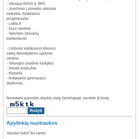
- Vilniaus APGV 6, BPC
- Joachimo Lelevelio vidurinė
mokykla, Antakalnio
progimnazija
- Lukla.lt
- Euro vaistinė
- VeloVelo (dviračių
parduotuvė)
- Lietuvos sutrikusios klausos
vaikų ikimokyklinio ugdymo
centras
- Volungės pradinė mokykla
- Dėvėti drabužiai
- Kirpykla
- Antakalnio gimnazijos
stadionas
Norėdami pamatyti objektų vietą žemėlapyje, įveskite šį kodą.
Apylinkių nuotraukos
Vaizdai netoli šio namo: