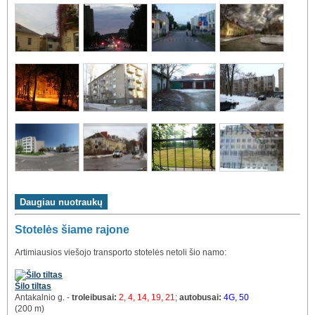
Stotelės šiame rajone
Artimiausios viešojo transporto stotelės netoli šio namo:
Šilo tiltas
Antakalnio g. -
troleibusai:
2, 4, 14, 19, 21
;
autobusai:
4G, 50
(200 m)