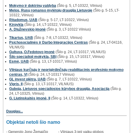
Mokymo ir doktrinų valdyba
(Šilo g. 5, LT-10322, Vilnius)
Melos, Rusų romanso mylėtojų draugija Lietuvoje
(Šilo g. 5-15, LT-
10322, Vilnius)
Ritadomus, UAB
(Šilo g. 5-17, LT-10322, Vilnius)
Kirpykla
(Šilo g. 14, LT-10322, Vilnius)
A. Dlužnevskio įmonė
(Šilo g. 3, LT-10322 Vilnius)
Tikartus, UAB
(Šilo g. 7-8, LT-10322, Vilnius)
Psichosocialinės ir Darbo Integracijos Centras
(Šilo g. 24, LT-04116,
VILNIUS)
Gultuva, O.Fedotovo įmonė
(Šilo g. 24, LT-10317, VILNIUS)
Šilo specialioji mokykla, SBĮ
(Šilo g. 15, LT-10317, Vilnius)
Esmė, UAB
(Šilo g. 13, LT-10317, Vilnius)
Vilniaus kurčiųjų ir neprigirdinčiųjų reabilitacinis profesinio mokymo
centras, VĮ
(Šilo g. 24, LT-10317 Vilnius)
GL invest plėtra, UAB
(Šilo g. 7, LT-10322, Vilnius)
Vigris, IĮ
(Šilo g. 13, LT-10317, VILNIUS)
Guboja, Lietuvos specialiosios kūrybos draugija, Asociacija
(Šilo g.
24, LT-10325, Vilnius)
G. Liutinskaitės įmonė, IĮ
(Šilo g. 14, LT-10322, Vilnius)
Daugiau...
Objektai netoli šio namo
- Generolo Jono Žemaičio
- Vilniaus 3-ieji vaikų globos