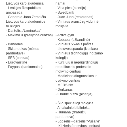
Lietuvos karo akademija
namai
- Lenkijos Respublikos
- Visa pica (picerija)
ambasada
- Swedbank
- Generolo Jono Žemaičio
- Juan Juan (restoranas)
Lietuvos karo akademijos
- Vilniaus prancūzų vidurinė
muziejus
mokykla
- Darželis „Naminukas“
- Maxima X (prekybos centras)
- Active gym
- Kebabai (užkandinė)
- Bandelės
- Vilniaus 55-asis paštas
- Skilandukas (mėsos
- Lietuvos spauda (kioskas)
parduotuvė)
- Vilniaus technolgijų ir dizaino
- SEB (bankas)
kolegija
- Eurovaistinė
- Kurčiųjų ir neprigirdinčiųjų
- Paypost (bankomatas)
reabilitacinis profesinio
mokymo centras
- Medicinos diagnostikos ir
gydymo centras
- MERSINA
- Dorkanas
- Charlie pizza (picerija)
- Šilo specialioji mokykla
- Antakalnio biblioteka
- Humana (drabužių
parduotuvė)
- Lopšelis - darželis "Pušaitė"
- IKI Neris (prekybos centras)