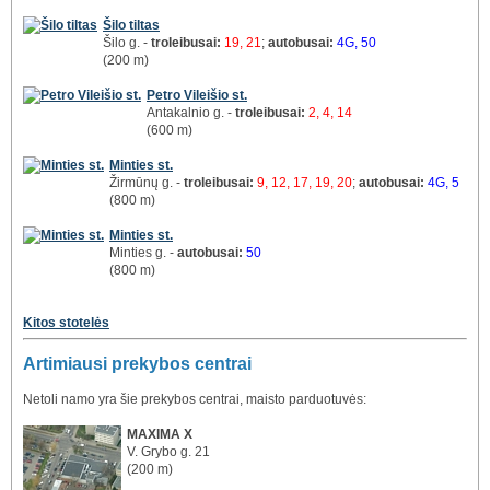
Šilo tiltas
Šilo g. -
troleibusai:
19, 21
;
autobusai:
4G, 50
(200 m)
Petro Vileišio st.
Antakalnio g. -
troleibusai:
2, 4, 14
(600 m)
Minties st.
Žirmūnų g. -
troleibusai:
9, 12, 17, 19, 20
;
autobusai:
4G, 5
(800 m)
Minties st.
Minties g. -
autobusai:
50
(800 m)
Kitos stotelės
Artimiausi prekybos centrai
Netoli namo yra šie prekybos centrai, maisto parduotuvės:
MAXIMA X
V. Grybo g. 21
(200 m)