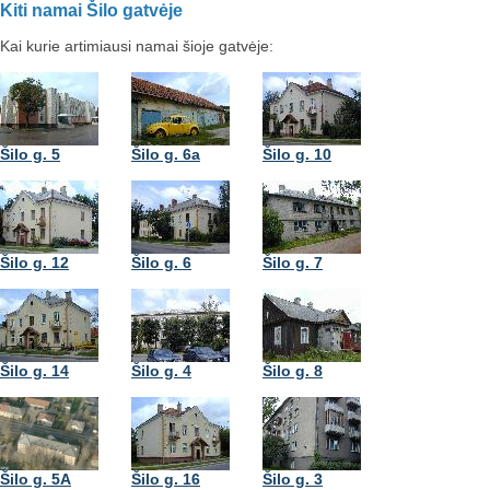
Kiti namai Šilo gatvėje
Kai kurie artimiausi namai šioje gatvėje:
Šilo g. 5
Šilo g. 6a
Šilo g. 10
Šilo g. 12
Šilo g. 6
Šilo g. 7
Šilo g. 14
Šilo g. 4
Šilo g. 8
Šilo g. 5A
Šilo g. 16
Šilo g. 3