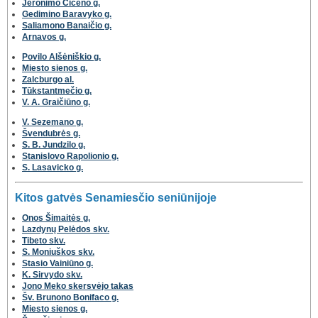
Jeronimo Cicėno g.
Gedimino Baravyko g.
Saliamono Banaičio g.
Arnavos g.
Povilo Alšėniškio g.
Miesto sienos g.
Zalcburgo al.
Tūkstantmečio g.
V. A. Graičiūno g.
V. Sezemano g.
Švendubrės g.
S. B. Jundzilo g.
Stanislovo Rapolionio g.
S. Lasavicko g.
Kitos gatvės Senamiesčio seniūnijoje
Onos Šimaitės g.
Lazdynų Pelėdos skv.
Tibeto skv.
S. Moniuškos skv.
Stasio Vainiūno g.
K. Sirvydo skv.
Jono Meko skersvėjo takas
Šv. Brunono Bonifaco g.
Miesto sienos g.