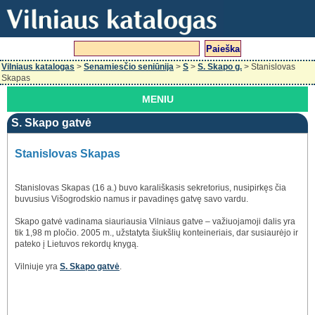
Vilniaus katalogas
>
Senamiesčio seniūnija
>
S
>
S. Skapo g.
> Stanislovas
Skapas
MENIU
S. Skapo gatvė
Stanislovas Skapas
Stanislovas Skapas (16 a.) buvo karališkasis sekretorius, nusipirkęs čia
buvusius Višogrodskio namus ir pavadinęs gatvę savo vardu.
Skapo gatvė vadinama siauriausia Vilniaus gatve – važiuojamoji dalis yra
tik 1,98 m pločio. 2005 m., užstatyta šiukšlių konteineriais, dar susiaurėjo ir
pateko į Lietuvos rekordų knygą.
Vilniuje yra
S. Skapo gatvė
.