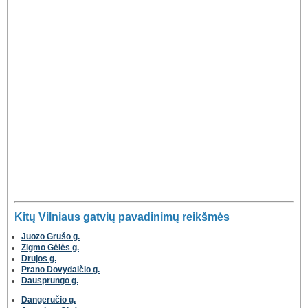
Kitų Vilniaus gatvių pavadinimų reikšmės
Juozo Grušo g.
Zigmo Gėlės g.
Drujos g.
Prano Dovydaičio g.
Dausprungo g.
Dangeručio g.