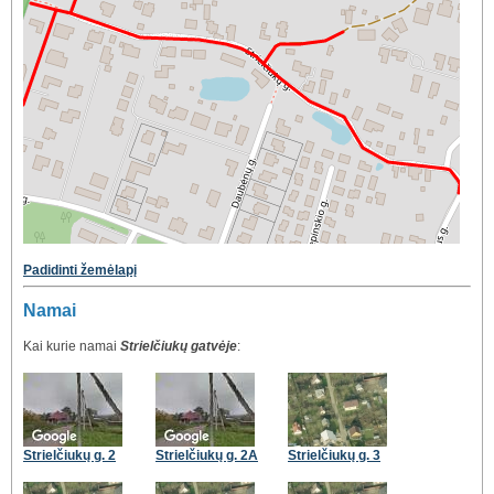
Padidinti žemėlapį
Namai
Kai kurie namai
Strielčiukų gatvėje
:
Strielčiukų g. 2
Strielčiukų g. 2A
Strielčiukų g. 3