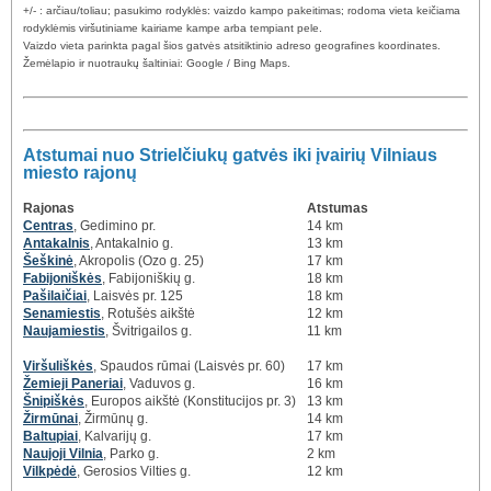
+/- : arčiau/toliau; pasukimo rodyklės: vaizdo kampo pakeitimas; rodoma vieta keičiama
rodyklėmis viršutiniame kairiame kampe arba tempiant pele.
Vaizdo vieta parinkta pagal šios gatvės atsitiktinio adreso geografines koordinates.
Žemėlapio ir nuotraukų šaltiniai: Google / Bing Maps.
Atstumai nuo Strielčiukų gatvės iki įvairių Vilniaus
miesto rajonų
Rajonas
Atstumas
Centras
, Gedimino pr.
14 km
Antakalnis
, Antakalnio g.
13 km
Šeškinė
, Akropolis (Ozo g. 25)
17 km
Fabijoniškės
, Fabijoniškių g.
18 km
Pašilaičiai
, Laisvės pr. 125
18 km
Senamiestis
, Rotušės aikštė
12 km
Naujamiestis
, Švitrigailos g.
11 km
Viršuliškės
, Spaudos rūmai (Laisvės pr. 60)
17 km
Žemieji Paneriai
, Vaduvos g.
16 km
Šnipiškės
, Europos aikštė (Konstitucijos pr. 3)
13 km
Žirmūnai
, Žirmūnų g.
14 km
Baltupiai
, Kalvarijų g.
17 km
Naujoji Vilnia
, Parko g.
2 km
Vilkpėdė
, Gerosios Vilties g.
12 km