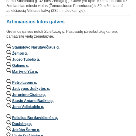
namo Strielčiukų g. 32 (ties Žemąja g.). Gatvė yra apie 100 m aukščiau už
žemiausias miesto vietas (Žemuosiuose Paneriuose) ir 30 m žemiau už
aukščiausią Vilniaus kalvą (235 m, Liepkalnyje).
Artimiausios kitos gatvės
Gretimos gatvės netoli
Strielčiukų g.
Paspaudę paveiksliuką kairėje,
pamatysite vietą žemėlapyje.
Stanislovo Narutavičiaus g.
Žemoji g.
Juozo Tūbelio g.
Galinės g.
Martyno Yčo g.
Petro Leono g.
Jadvygos Juškytės g.
Jeronimo Cicėno g.
Stasio Antano Bačkio g.
Jono Vailokaičio g.
Felicijos Bortkevičienės g.
Daubėnų g.
Jokūbo Šerno g.