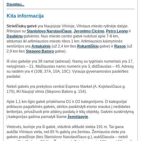
Daugiau...
Kita informacija
Strielčiukų gatvė
yra Naujojoje Vilnioje, Vilniaus miesto rytinėje dalyje.
Ribojasi su
Stanislovo Narutavičiaus
,
Jeronimo Cicėno
,
Petro Leono
ir
Daubėnų
gatvėmis. Nuo miesto centro gatvė nutolusi apie 7-8 km,
atstumas iki artimiausios miesto ribos 1 km. Artimiausios kaimyninės
seniūnijos yra
Antakalnis
(už 2,4 km ties
Rokantiškių
gatve) ir
Rasos
(už
2,9 km ties
Stepono Batoro
gatve).
Iš viso gatvėje yra 38 namai (adresai). Namų su lyginiais numeriais yra 17,
nelyginiais – 21. Mažiausias namo numeris yra 3, didžiausias – 45. Adresų
su raidėm yra 4 (10B, 37A, 10A, 10C). Vyrauja gyvenamosios paskirties
pastatai.
Netoli gatvės yra prekybos centrai Express Market (A. Kojelavičiaus g.
170), IKI Naujoji vilnia (Stepono Batoro g. 154).
Apie 1,1 km ilgio gatvė priskiriama D1 ir D2 kategorijoms. D kategorijai
priklauso pagalbinės gatvės, skirtos paskirstyti eismo srautus į nedideles
teritorijas, privažiuoti prie atskirų pastatų ir kitų objektų. Gatvės suskirstymą
į kategorijas galima pamatyti šiame
žemėlapyje
.
Vietovės, kurioje yra ši gatvė, vidutinė altitudė siekia 191 m. Tai gana
aukšta Vilniaus vieta, net 85 % gatvių yra žemiau. Žemiausia vieta yra
gatvės pradžioje (ties Stanislovo Narutavičiaus g.), aukščiausia – netoli