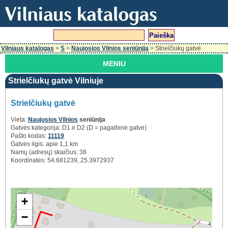
Vilniaus katalogas
>
S
>
Naujosios Vilnios seniūnija
> Strielčiukų gatvė
MENIU
Strielčiukų gatvė Vilniuje
Strielčiukų gatvė
Vieta:
Naujosios Vilnios
seniūnija
Gatvės kategorija: D1 ir D2 (D = pagalbinė gatvė)
Pašto kodas:
11119
Gatvės ilgis: apie 1,1 km
Namų (adresų) skaičius: 38
Koordinatės: 54.681239, 25.3972937
+
−